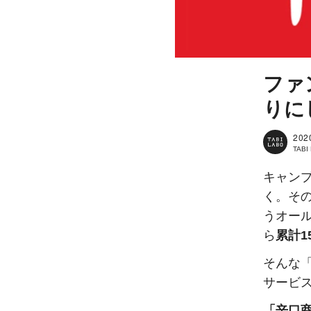
ファ
りに
202
TAB
キャン
く。そ
うオー
ら
累計1
そんな
サービ
「辛口