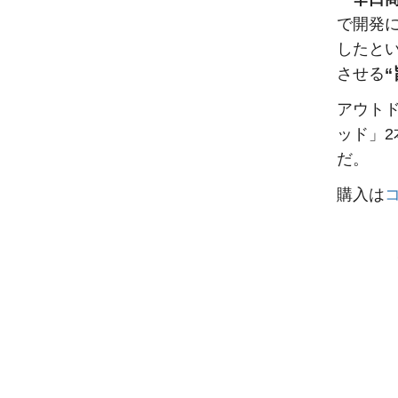
で開発
したと
させる
“
アウト
ッド」2
だ。
購入は