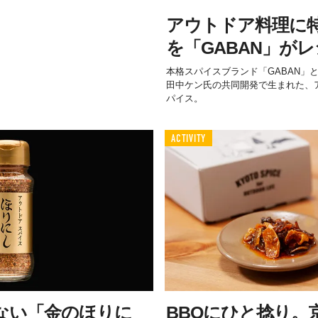
アウトドア料理に
を「GABAN」が
本格スパイスブランド「GABAN」
田中ケン氏の共同開発で生まれた、
パイス。
ACTIVITY
ない「金のほりに
BBQにひと捻り。