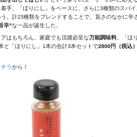
に着手。「ほりにし」をベースに、さらに3種類のスパイ
いう。計23種類をブレンドすることで、旨さのなかに辛
旨辛”
な一品が誕生した。
ドアはもちろん、家庭でも活躍必至な
万能調味料
。「ほ
本と「ほりにし」1本の合計3本セットで
2800円（税込
コチラ
から！