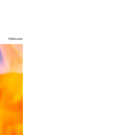
©Makuake