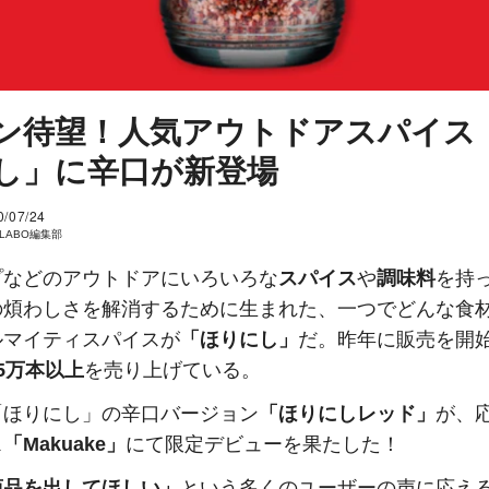
ン待望！人気アウトドアスパイス
し」に辛口が新登場
0/07/24
I LABO編集部
プなどのアウトドアにいろいろな
スパイス
や
調味料
を持
の煩わしさを解消するために生まれた、一つでどんな食
ルマイティスパイスが
「ほりにし」
だ。昨年に販売を開
5万本以上
を売り上げている。
「ほりにし」の辛口バージョン
「ほりにしレッド」
が、
ス
「Makuake」
にて限定デビューを果たした！
商品を出してほしい」
という多くのユーザーの声に応え