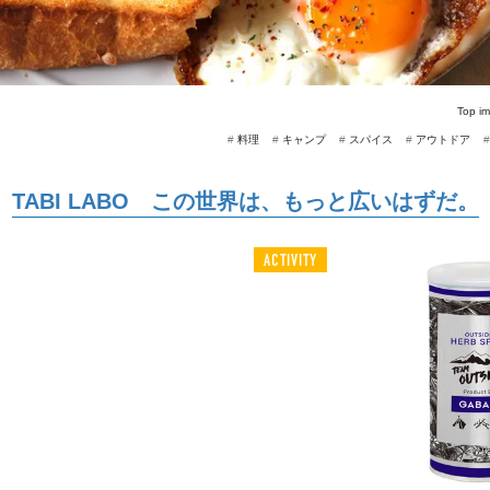
Top i
#
料理
#
キャンプ
#
スパイス
#
アウトドア
TABI LABO この世界は、もっと広いはずだ。
ACTIVITY