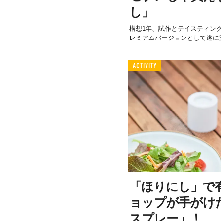
し」
構想1年、試作とテイスティン
レミアムバージョンとして遂に
ACTIVITY
「ほりにし」で
ョップが手がけ
スプレー」！