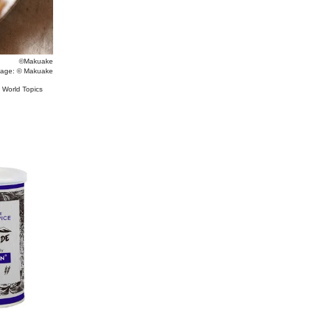
©Makuake
mage: ©
Makuake
#
World Topics