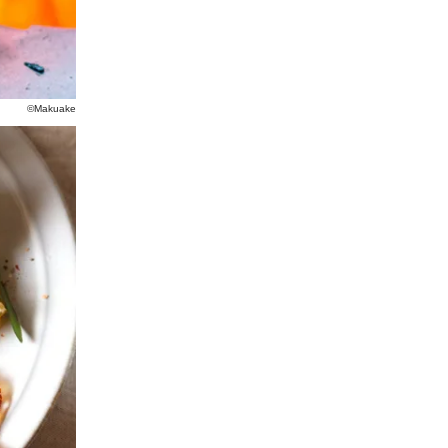
©Makuake