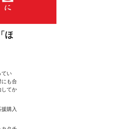
「ほ
ってい
材にも合
始してか
応援購入
るカタチ