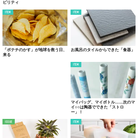
ビリティ
ITEM
ITEM
「ポテチのかす」が地球を救う日、
お風呂のタイルからできた「食器」
来る
ITEM
マイバッグ、マイボトル……次のマ
イ○○は陶器でできた「ストロ
ー」！
ISSUE
ITEM