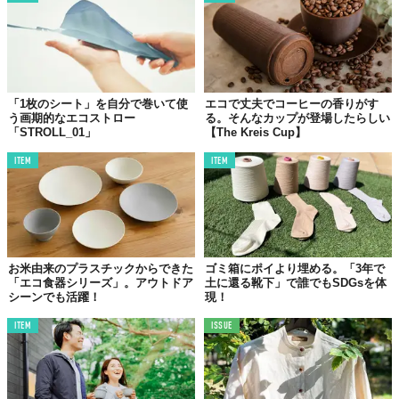
「1枚のシート」を自分で巻いて使
エコで丈夫でコーヒーの香りがす
う画期的なエコストロー
る。そんなカップが登場したらしい
「STROLL_01」
【The Kreis Cup】
ITEM
ITEM
お米由来のプラスチックからできた
ゴミ箱にポイより埋める。「3年で
「エコ食器シリーズ」。アウトドア
土に還る靴下」で誰でもSDGsを体
シーンでも活躍！
現！
ITEM
ISSUE