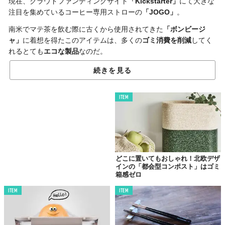
現在、クラウドファンディングサイト
「Kickstarter」
にて大きな
注目を集めているコーヒー専用ストローの
「JOGO」
。
南米でマテ茶を飲む際に古くから使用されてきた
「ボンビージ
ャ」
に着想を得たこのアイテムは、多くの
ゴミ消費を削減
してく
れるとても
エコな製品
なのだ。
「JOGO」の先端には、
金属製のフィルター
がついている。
続きを見る
つまり、コーヒーをドリップする際にフィルターを必要とせず、
コーヒー粉を直接お湯で溶かすだけで、ストローからコーヒーを
ITEM
飲めてしまう
のだ。
どこに置いてもおしゃれ！北欧デザ
インの「都会型コンポスト」はゴミ
箱感ゼロ
ITEM
ITEM