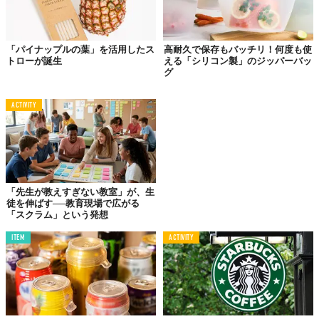
「パイナップルの葉」を活用したス
高耐久で保存もバッチリ！何度も使
トローが誕生
える「シリコン製」のジッパーバッ
グ
ACTIVITY
「先生が教えすぎない教室」が、生
徒を伸ばす──教育現場で広がる
「スクラム」という発想
ITEM
ACTIVITY