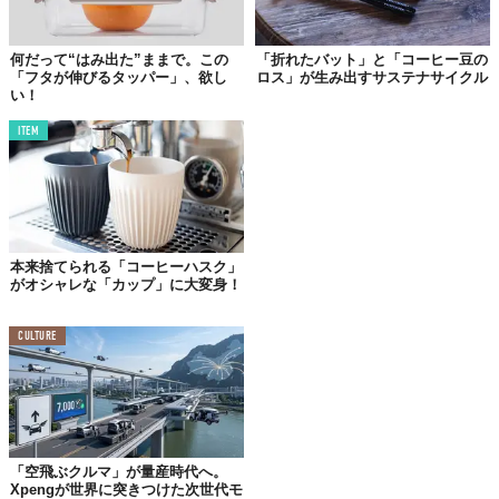
©
JoGo - The Original Coffee Brewing Straw/YouTube
何だって“はみ出た”ままで。この
「折れたバット」と「コーヒー豆の
「フタが伸びるタッパー」、欲し
ロス」が生み出すサステナサイクル
また、外出先で購入したコーヒーには、プラスチック製のカップ
い！
が付属することも多い。そんな時にも、このストロー1本さえあれ
ば、カップ不要でエコにコーヒーを楽しむことができる。
ITEM
ストローでホットのコーヒを飲むとなると、怖いのは
火傷
の心配
だが、口先に
シリコン製の断熱チップ
が配されているので、ある
程度の熱さなら問題なしとのこと。
さらに副次的な作用ではあるが、コーヒーが直接喉に届くため、
本来捨てられる「コーヒーハスク」
歯への色素沈着を抑えてくれる効果
もあるのだとか。
がオシャレな「カップ」に大変身！
同製品は
Kickstarter
にて早割で$19（記事執筆時約2100円）で予
CULTURE
約受付中。毎日コーヒーを飲む方、またアウトドアが好きな方に
とくにオススメだ！
Top image: ©
iStock.com/taa22
TABI LABO
「空飛ぶクルマ」が量産時代へ。
この世界は、もっと広いはずだ。
Xpengが世界に突きつけた次世代モ