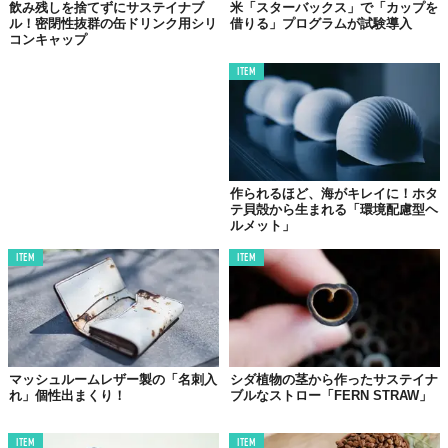
飲み残しを捨てずにサステイナブ
米「スターバックス」で「カップを
ル！密閉性抜群の缶ドリンク用シリ
借りる」プログラムが試験導入
コンキャップ
ITEM
作られるほど、海がキレイに！ホタ
テ貝殻から生まれる「環境配慮型ヘ
ルメット」
ITEM
ITEM
マッシュルームレザー製の「名刺入
シダ植物の茎から作ったサステイナ
れ」個性出まくり！
ブルなストロー「FERN STRAW」
ITEM
ITEM