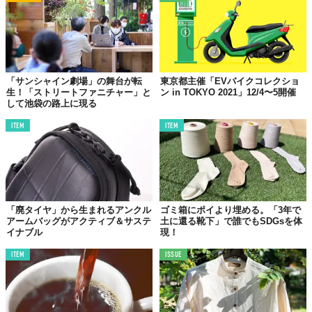
「サンシャイン劇場」の舞台が転
東京都主催「EVバイクコレクショ
生！「ストリートファニチャー」と
ン in TOKYO 2021」12/4〜5開催
して池袋の路上に現る
ITEM
ITEM
「廃タイヤ」から生まれるアンクル
ゴミ箱にポイより埋める。「3年で
アームバッグがアクティブ＆サステ
土に還る靴下」で誰でもSDGsを体
イナブル
現！
ITEM
ISSUE