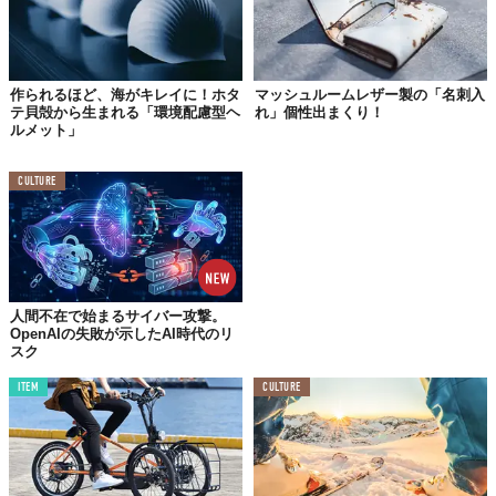
作られるほど、海がキレイに！ホタ
マッシュルームレザー製の「名刺入
©Makuake
テ貝殻から生まれる「環境配慮型ヘ
れ」個性出まくり！
Top image: ©
Makuake
ルメット」
TABI LABO
CULTURE
この世界は、もっと広いはずだ。
人間不在で始まるサイバー攻撃。
OpenAIの失敗が示したAI時代のリ
スク
ITEM
CULTURE