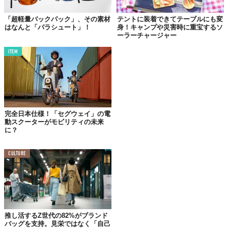
「超軽量バックパック」、その素材
テントに装着できてテーブルにも変
はなんと「パラシュート」！
身！キャンプや災害時に重宝するソ
ーラーチャージャー
ITEM
完全日本仕様！「セグウェイ」の電
動スクーターがモビリティの未来
に？
©Makuake
最大の特徴は
パッケージ
。
CULTURE
厳格な生態学と社会的原則のもとで管理されている森林や農園に
のみ与えられる
「FSC認証」
を受けた梱包材を外箱に採用し、森
林保護に貢献。
さらに、パッケージ内の余計なプラスチックを取り除くことで、
プラスチック製品の消費量削減
を目指す。
推し活するZ世代の82%がブランド
バッグを支持。見栄ではなく「自己