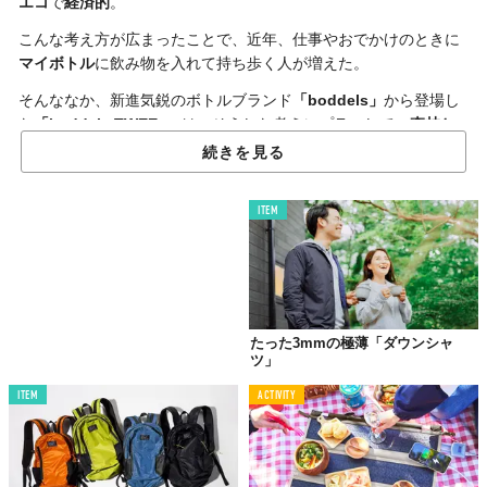
エコ
で
経済的
。
こんな考え方が広まったことで、近年、仕事やおでかけのときに
マイボトル
に飲み物を入れて持ち歩く人が増えた。
そんななか、新進気鋭のボトルブランド
「boddels」
から登場し
た
「boddels TWEE+」
は、そうした考えにプラスして、
森林と
海を守ることにつながるプロダクト
となっている。
続きを見る
ITEM
たった3mmの極薄「ダウンシャ
ツ」
ITEM
ACTIVITY