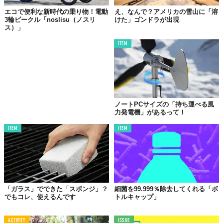
エコで便利な新時代の乗り物！電動
え、なんで？アメリカの雪山に「溶
3輪ビークル「noslisu（ノスリ
けた」ゴンドラが出現
ス）」
ITEM
ノートPCサイズの「持ち運べる風
力発電機」があるって！
ITEM
ITEM
「ガラス」でできた「スポンジ」？
細菌を99.999％除去してくれる「ボ
でもコレ、使えるんです
トルキャップ」
ACTIVITY
ISSUE