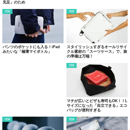
充足」のため
これにより、プラスチックゴミをエサと間違えたり、あるいは体
に巻き付いたりすることで、
海中生物
や
海鳥
が命見落とすリスク
ITEM
ITEM
を少しでも減らそうという考えだ。
デザイン面もビビッドな6色を展開する
見た目の美しさ
に加え、
保
冷
、
保温
のどちらにも対応する万能性が魅力。
高品質二重壁ステンレス鋼
でできた本体は、
強度
が高く、
サビ
に
パンツのポケットにも入る！iPad
スタイリッシュすぎるオールリサイ
も強い。さらにキャップ以外は
食器洗浄器にも対応可能
とあっ
みたいな「極薄マイボトル」
クル素材の「スーツケース」で、旅
て、お手入れもラクチンだ。
の準備は万端！
現在「
MakuakeSTORE
」にて、
3260円（税込）～
にて販売中！
ITEM
マチが広いとピザも寿司もOK！！L
サイズになった「自立できる」エコ
バッグが便利すぎる
ITEM
ITEM