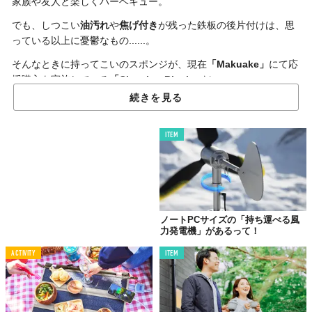
家族や友人と楽しくバーベキュー。
でも、しつこい
油汚れ
や
焦げ付き
が残った鉄板の後片付けは、思
っている以上に憂鬱なもの......。
そんなときに持ってこいのスポンジが、現在
「Makuake」
にて応
援購入を実施している
「Cleaning Block」
だ。
続きを見る
このスポンジは、一般的なものよりもハードに仕上げられてお
り、
軽石のような見た目
と
硬さ
が特徴。
ITEM
表面にたくさんの小さな穴が空いた
「多孔質構造」
になってい
て、本体の硬さと相まって頑固な油汚れやベタつき、焦付きなん
かをしっかりと絡め取って落としてくれるというわけ。
しかも、
洗剤さえも不要
で、こんなふうに軽くこするだけでいい
なんてうれしい限り！
ノートPCサイズの「持ち運べる風
力発電機」があるって！
ACTIVITY
ITEM