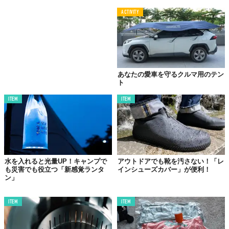
ACTIVITY
あなたの愛車を守るクルマ用のテン
ト
ITEM
ITEM
水を入れると光量UP！キャンプで
アウトドアでも靴を汚さない！「レ
も災害でも役立つ「新感覚ランタ
インシューズカバー」が便利！
ン」
ITEM
ITEM