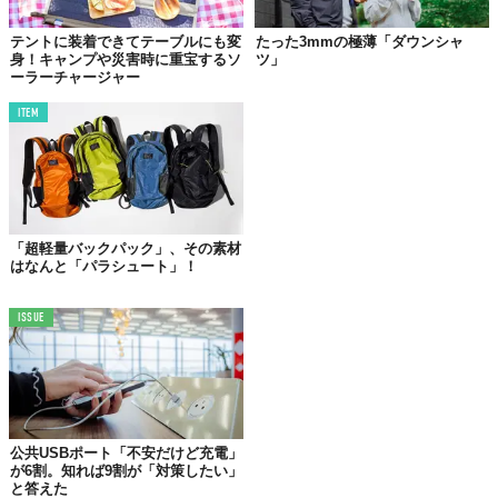
テントに装着できてテーブルにも変
たった3mmの極薄「ダウンシャ
身！キャンプや災害時に重宝するソ
ツ」
ーラーチャージャー
ITEM
©Makuake
「超軽量バックパック」、その素材
はなんと「パラシュート」！
また、ガラスを加工して作られた
軽量
、
高強度
、
断熱効果
の高い
「セルラーガラス」
を原料に用いることで、耐久性もバツグン。
ISSUE
たとえスポンジが黒ずんだとしても、水で流すだけできれいに元
通りになるし、使い込んだスポンジ独特のイヤな匂いが漂うこと
もない。
価格は
2個セットで税込2700円〜
と少々お高めだが、頻繁に買い
換えることを考えると、
お財布的
にも
環境的
にもこっちの方がい
公共USBポート「不安だけど充電」
いのかも？（もちろん日常使いもできるし）
が6割。知れば9割が「対策したい」
と答えた