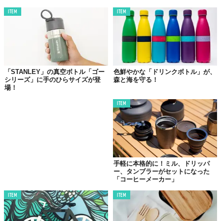
気になる方は
こちら
。
ITEM
ITEM
Top image: ©
Makuake
TABI LABO
この世界は、もっと広いはずだ。
「STANLEY」の真空ボトル「ゴー
色鮮やかな「ドリンクボトル」が、
シリーズ」に手のひらサイズが登
森と海を守る！
場！
ITEM
手軽に本格的に！ミル、ドリッパ
ー、タンブラーがセットになった
「コーヒーメーカー」
ITEM
ITEM