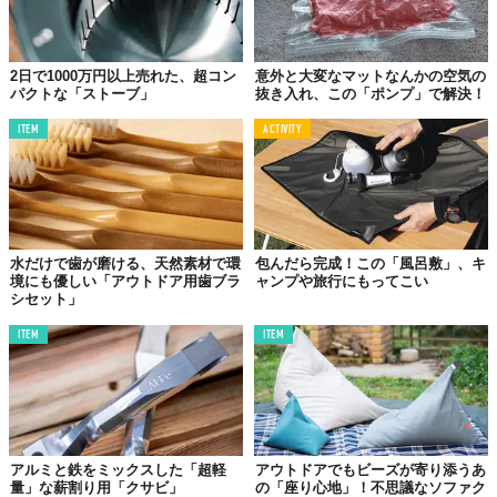
2日で1000万円以上売れた、超コン
意外と大変なマットなんかの空気の
パクトな「ストーブ」
抜き入れ、この「ポンプ」で解決！
ITEM
ACTIVITY
水だけで歯が磨ける、天然素材で環
包んだら完成！この「風呂敷」、キ
境にも優しい「アウトドア用歯ブラ
ャンプや旅行にもってこい
シセット」
ITEM
ITEM
アルミと鉄をミックスした「超軽
アウトドアでもビーズが寄り添うあ
量」な薪割り用「クサビ」
の「座り心地」！不思議なソファク