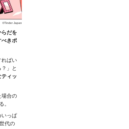
©Tinder Japan
からだを
すべきポ
すればい
る？」と
なティッ
た場合の
る。
めいっぱ
世代の