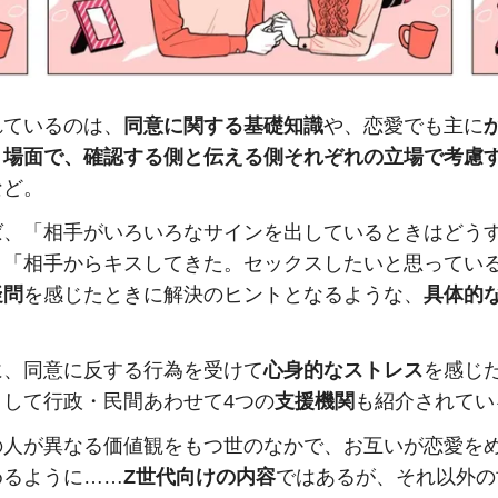
れているのは、
同意に関する基礎知識
や、恋愛でも主に
う場面で、確認する側と伝える側それぞれの立場で考慮
など。
ば、「相手がいろいろなサインを出しているときはどう
」「相手からキスしてきた。セックスしたいと思ってい
疑問
を感じたときに解決のヒントとなるような、
具体的
。
に、同意に反する行為を受けて
心身的なストレス
を感じ
として行政・民間あわせて4つの
支援機関
も紹介されてい
の人が異なる価値観をもつ世のなかで、お互いが恋愛を
めるように……
Z世代向けの内容
ではあるが、それ以外の