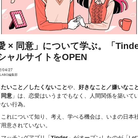
愛 × 同意」について学ぶ。「Tinde
シャルサイトをOPEN
2/04/27
I LABO編集部
したいこと／したくないこと
や、
好きなこと／嫌いなこ
「
同意
」は、恋愛はいうまでもなく、人間関係を築いて
せない行為。
、これについて知り、考え、学べる機会は、いまの日本
ど用意されていない。
、マッチングアプリ「
Tinder
」がオープンしたのが「Let’s 