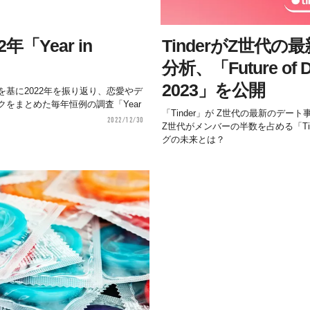
2年「Year in
TinderがZ世代
！
分析、「Future of Da
2023」を公開
基に2022年を振り返り、恋愛やデ
をまとめた毎年恒例の調査「Year
「Tinder」が Z世代の最新のデ
2022/12/30
Z世代がメンバーの半数を占める「Ti
グの未来とは？