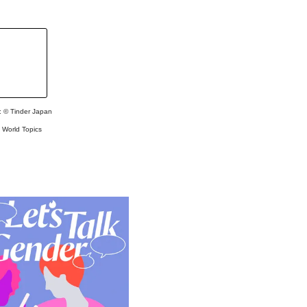
: ©
Tinder Japan
#
World Topics