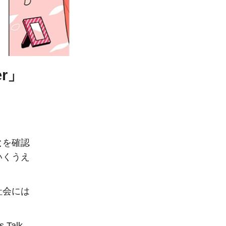
r」
と
を確認
いくうえ
社会には
Talk