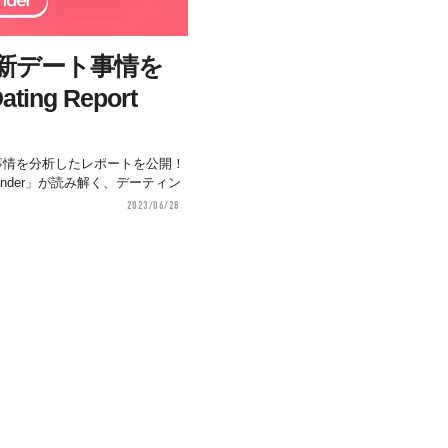
の最新デート事情を
ting Report
ート事情を分析したレポートを公開！
nder」が読み解く、デーティン
2023/06/28