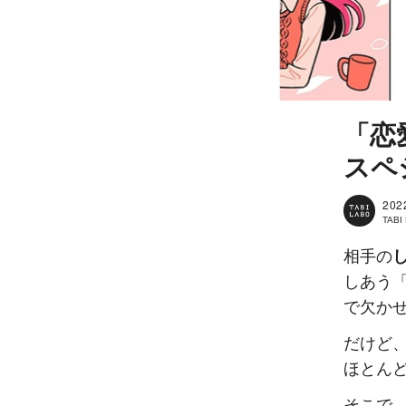
「恋
スペ
202
TAB
相手の
しあう
で欠か
だけど
ほとん
そこで