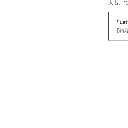
人も、
『Let
【特