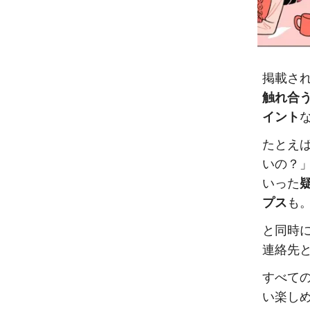
掲載さ
触れ合
イント
たとえ
いの？
いった
プス
も
と同時
連絡先
すべて
い楽し