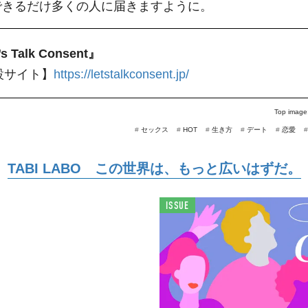
できるだけ多くの人に届きますように。
’s Talk Consent』
設サイト】
https://letstalkconsent.jp/
Top image
#
セックス
#
HOT
#
生き方
#
デート
#
恋愛
TABI LABO この世界は、もっと広いはずだ。
ISSUE