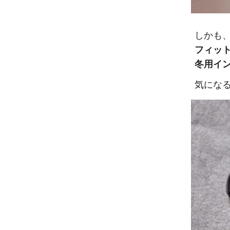
しかも
フィッ
冬用イ
気にな