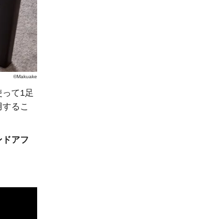
©Makuake
使って1足
用するこ
ンドアフ