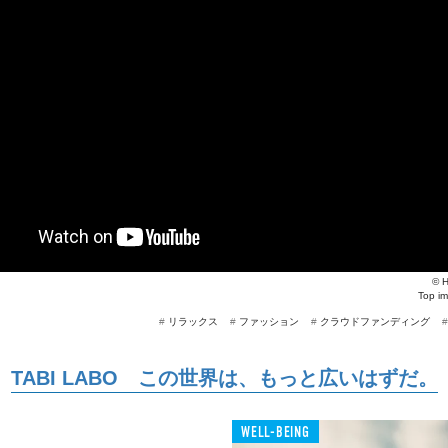
©
H
Top i
#
リラックス
#
ファッション
#
クラウドファンディング
TABI LABO この世界は、もっと広いはずだ。
WELL-BEING