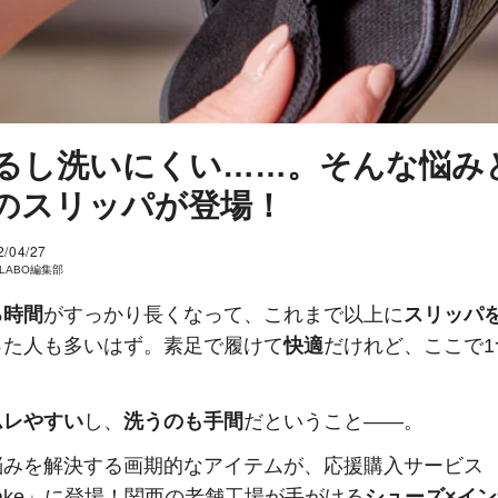
るし洗いにくい……。そんな悩み
のスリッパが登場！
2/04/27
I LABO編集部
る時間
がすっかり長くなって、これまで以上に
スリッパ
った人も多いはず。素足で履けて
快適
だけれど、ここで1
ムレやすい
し、
洗うのも手間
だということ——。
悩みを解決する画期的なアイテムが、応援購入サービス
uake」に登場！関西の老舗工場が手がける
シューズ×イ