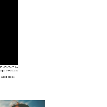
EINEL/YouTube
mage: ©
Makuake
#
World Topics