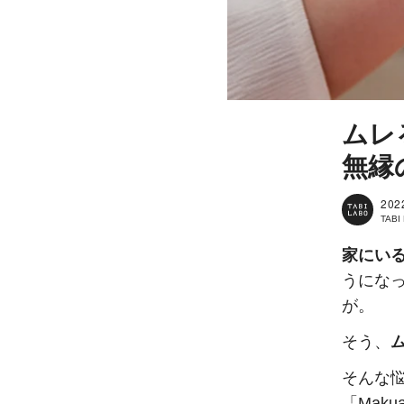
ムレ
無縁
202
TAB
家にい
うにな
が。
そう、
そんな
「Mak