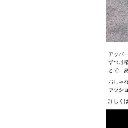
アッパ
ずつ丹
とで、
おしゃ
ァッシ
詳しく