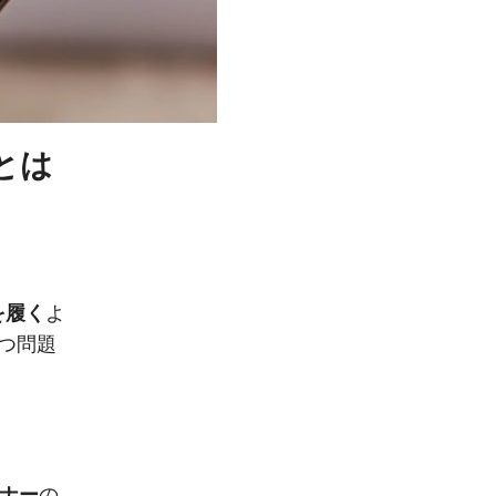
とは
を履く
よ
つ問題
ンナー
の