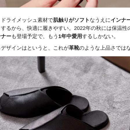
、ドライメッシュ素材で
肌触りがソフト
なうえに
インナ
ト
するから、快適に履きやすい。2022年の秋には保温性
ンナー
も登場予定で、もう
1年中愛用
するしかない。
るデザインはというと、これが
革靴
のような上品さでは