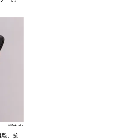
©Makuake
速乾
、
抗