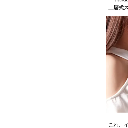
二層式
これ、