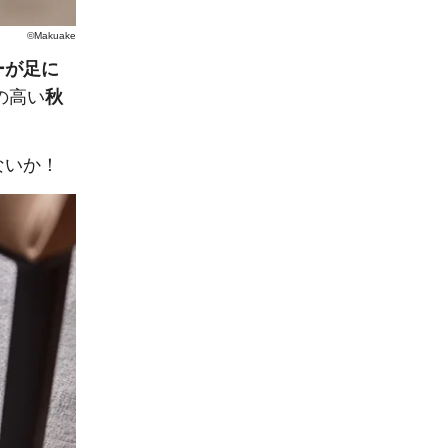
©Makuake
ーが足に
の高い
秋
ないか！