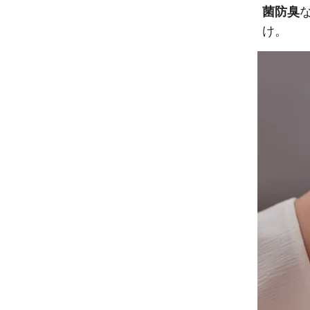
菌防臭
け。