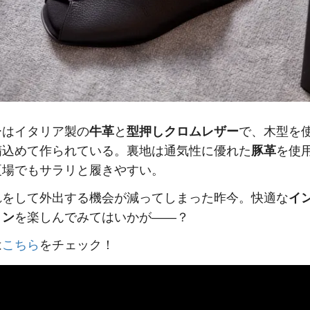
ーはイタリア製の
牛革
と
型押しクロムレザー
で、木型を
精込めて作られている。裏地は通気性に優れた
豚革
を使
夏場でもサラリと履きやすい。
れをして外出する機会が減ってしまった昨今。快適な
イ
ョン
を楽しんでみてはいかが——？
は
こちら
をチェック！