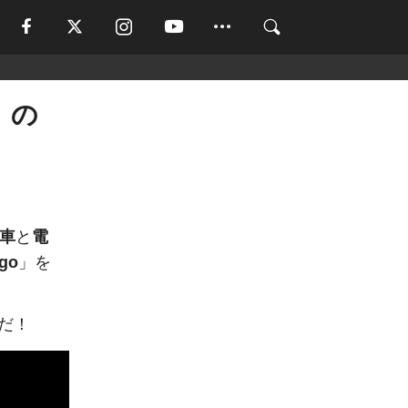
」の
車
と
電
go
」を
だ！