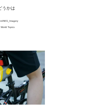
かどうかは
com/NKS_Imagery
#
World Topics