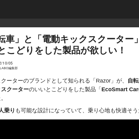
転車」と「電動キックスクーター
とこどりをした製品が欲しい！
2/10/05
I LABO編集部
クーターのブランドとして知られる「Razor」が、
自転
クスクーター
のいいとこどりをした製品「
EcoSmart Car
た。
2人乗り
も可能な設計になっていて、乗り心地も快適そう