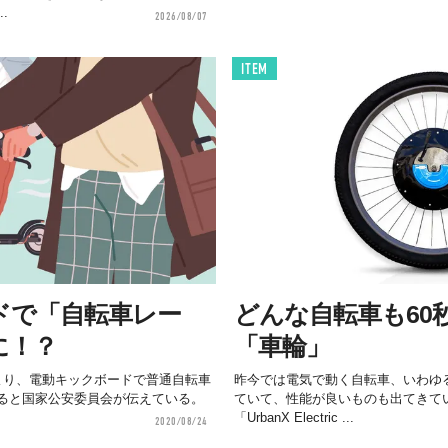
.
2026/08/07
ITEM
ドで「自転車レー
どんな自転車も60
に！？
「車輪」
より、電動キックボードで普通自転車
昨今では電気で動く自転車、いわゆる
ると国家公安委員会が伝えている。
ていて、性能が良いものも出てきて
「UrbanX Electric ...
2020/08/24