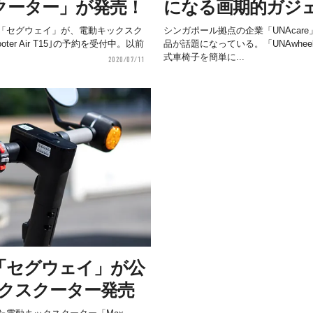
クーター」が発売！
になる画期的ガジ
「セグウェイ」が、電動キックスク
シンガポール拠点の企業「UNAcar
ooter Air T15｣の予約を受付中。以前
品が話題になっている。「UNAwhee
式車椅子を簡単に...
2020/07/11
「セグウェイ」が公
ックスクーター発売