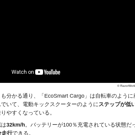
©
RazorWorl
も分かる通り、「EcoSmart Cargo」は自転車のよう
れでいて、電動キックスクーターのように
ステップが低
乗りやすくなっている。
速
は
32km/h
。バッテリーが100％充電されている状態だ
分走行
できる。