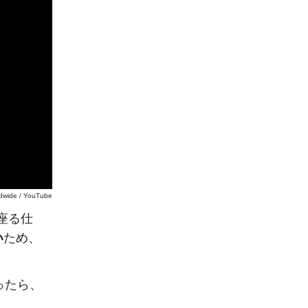
dwide / YouTube
に座る仕
い
ため、
ったら、