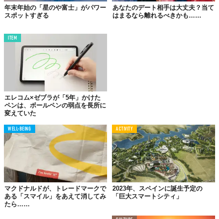
年末年始の「星のや富士」がパワー
あなたのデート相手は大丈夫？当て
「BRADELIS New York」で商品を買うと、下着の着け方を見てく
スポットすぎる
はまるなら離れるべきかも……
れたり手厚いサポートがあるようです。PRでもなんでもないけ
ど、ただ買って終わりではなく、買った後のサポートをしてくれ
ITEM
る下着屋さんはなかなかないと思う。もし、選び方や着け方がわ
からなかったら「BRADELIS New York」にぜひ足を運んでみて。
あきみさんと約束しました。
エレコム×ゼブラが「5年」かけた
2023年は、おっぱい大作戦開始やー！🍒
ペンは、ボールペンの弱点を長所に
変えていた
WELL-BEING
ACTIVITY
「おやつなトピック」って？
Z世代のインターンから、この道うん十年のベテラン編集者まで、TABI LABO“ナカ
の人”がリレー形式で担当するコラムです。
マクドナルドが、トレードマークで
2023年、スペインに誕生予定の
ある「スマイル」をあえて消してみ
「巨大スマートシティ」
「
おやつなトピック
」
たら……
甘いものに手を伸ばす代わりに