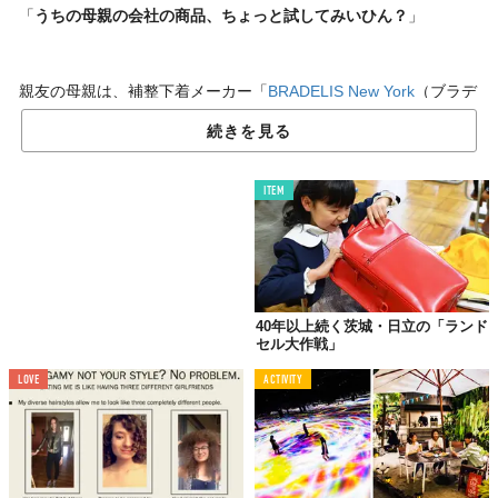
「
うちの母親の会社の商品、ちょっと試してみいひん？
」
親友の母親は、補整下着メーカー「
BRADELIS New York
（ブラデ
リスニューヨーク）」のしゃちょさん。下着を試着する機会をい
続きを見る
ただけるということで、さっそくキャットストリートにある店舗
にお邪魔しました。
ITEM
40年以上続く茨城・日立の「ランド
セル大作戦」
LOVE
ACTIVITY