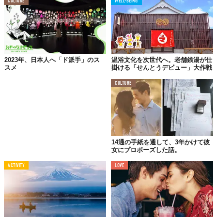
CULTURE
WELL-BEING
さはわかっていたけど、正しい着け方って習うわけじゃないか
ら、自分流でやってたな〜と反省もしました。
あきみさんいわく、下着を正しく着けることによって、胸が垂れ
るのを未然に防いでくれるのはもちろん、姿勢が変わったり、ス
タイルが綺麗にみえたり、さらには若返った印象を持たせること
2023年、日本人へ「ド派手」のス
温浴文化を次世代へ。老舗銭湯が仕
スメ
掛ける「せんとうデビュー」大作戦
もできるそう。
CULTURE
世の中的に、パーソナルカラー診断や、骨格診断など、体の色や
骨格を生かした色や服を選ぶことがトレンドになっているけど、
胸だってそう。
体を理解して、下着を選ぶ。服は意識して選ぶようにしてたけ
14通の手紙を通して、3年かけて彼
ど、下着は自分にとって盲点だったので、この一連の体験は私の
女にプロポーズした話。
なかで衝撃的でした。もっと早く知りたかったー（笑）
ACTIVITY
LOVE
なので、女性のみなさんに下着の着け方をもう一度見直してみて
欲しいと思ったんです。下着は毎日着けるものだし、どんな年齢
の方でも遅いなんてことはない。