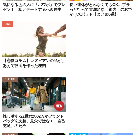
気になるあの人に「パワポ」でプレ
長い連休がとれなくてもOK。プラ
ゼン！「私とデートするべき理由」
っと行って大満足な「都内」のおで
かけスポット【まとめ6選】
©BRADELIS New York
LOVE
ゴージャスな内装にドキドキしながら出迎えてくれたのは、NYに
30年以上在住していたカリスマボディフィッターのパワフルな女
性、あきみさん。
試着をする前に、まずは今着けている下着をチェックしてもらっ
たのですが、結論、私の
下着の選び方・着け方
はダメダメだった
【恋愛コラム】レズビアンの私が、
みたいで、見てもらうやいなや、発狂されちゃいました（笑）
あえて彼氏を作った理由
「あーもったいない！ブラは着け方ひとつで変わるんですよ！お
客様に合う下着をお持ちしますね」と。
CULTURE
あきみさんに悩みを相談しながら、下着選びのコツ、下着の正し
い着け方を教えていただき、実際に着けてみたら……なんてこと
でしょう！見違えったように綺麗な“お胸”が完成したのです。
推し活するZ世代の82%がブランド
バッグを支持。見栄ではなく「自己
今までの下着はなんだったんだ……。
充足」のため
今すぐにでも捨て去りたい気持ちになりました。下着選びの大事