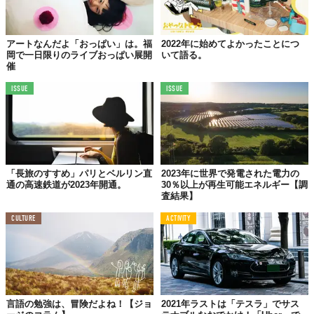
アートなんだよ「おっぱい」は。福
2022年に始めてよかったことにつ
岡で一日限りのライブおっぱい展開
いて語る。
催
ISSUE
ISSUE
「長旅のすすめ」パリとベルリン直
2023年に世界で発電された電力の
通の高速鉄道が2023年開通。
30％以上が再生可能エネルギー【調
査結果】
CULTURE
ACTIVITY
言語の勉強は、冒険だよね！【ジョ
2021年ラストは「テスラ」でサス