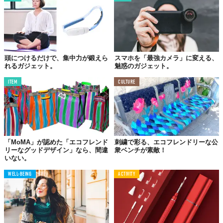
頭につけるだけで、集中力が鍛えら
スマホを「最強カメラ」に変える、
れるガジェット。
魅惑のガジェット。
ITEM
CULTURE
「MoMA」が認めた「エコフレンド
刺繍で彩る、エコフレンドリーな公
リーなグッドデザイン」なら、間違
衆ベンチが素敵！
いない。
WELL-BEING
ACTIVITY