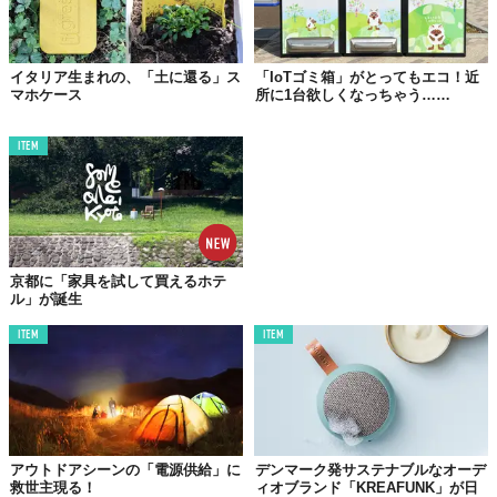
イタリア生まれの、「土に還る」ス
「IoTゴミ箱」がとってもエコ！近
マホケース
所に1台欲しくなっちゃう……
左から、SKW6879、SKW6871、SKW6881、SKW6880 各2万7500円（税込）©株式会社フ
ォッシルジャパン
ITEM
この時計のもう一つの魅力は文字盤に見える露出したソーラーム
ーブメントにもあり、太陽エネルギーや人工光源によるフル充電
で
6ヵ月のパワーリザーブを発揮するエネルギー面でもエコな仕
様
。
ケースサイズ37mmでジェンダーレスな汎用性の高いウオッチと
京都に「家具を試して買えるホテ
なっている。
ル」が誕生
彩りもユニークでありながらも身につけやすく、これからの季節
ITEM
ITEM
にぴったりの爽やかなラインアップの「SAMSØ」コレクション。
オシャレをエシカルに愉しむにはもってこいのプロダクトではな
いだろうか！
アウトドアシーンの「電源供給」に
デンマーク発サステナブルなオーデ
【スカーゲン公式オンラインストア】
救世主現る！
ィオブランド「KREAFUNK」が日