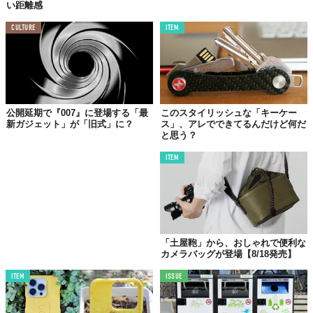
い距離感
CULTURE
ITEM
©株式会社フォッシルジャパン
この「SAMSØ」コレクションでは、ケース、ケースバック、ダイ
アルリングの外側に、
海岸や海に廃棄されたプラスチックやビニ
ール袋を回収しアップサイクルした素材「#tide ocean
material」
を使用。
公開延期で『007』に登場する「最
このスタイリッシュな「キーケー
新ガジェット」が「旧式」に？
ス」、アレでできてるんだけど何だ
また、ブラック、カーキ、ブルーのケースにマルチカラーの編み
と思う？
込みストラップには、100％リサイクル素材のrPETを採用した環
境配慮にこだわったプロダクトになっている。
ITEM
「土屋鞄」から、おしゃれで便利な
カメラバッグが登場【8/18発売】
ITEM
ISSUE