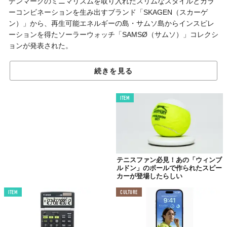
デンマークのミニマリズムを取り入れたスリムなスタイルとカラ
ーコンビネーションを生み出すブランド「SKAGEN（スカーゲ
ン）」から、再生可能エネルギーの島・サムソ島からインスピレ
ーションを得たソーラーウォッチ「SAMSØ（サムソ）」コレクシ
ョンが発表された。
コレクション名でもあるデンマークの
「サムソ島」は、化石燃料
続きを見る
から再生可能エネルギーへとエネルギーシステムを完全に転換
し、世界初の再生可能エネルギー島
だ。
ITEM
これらの取り組みを学んだ「スカーゲン」のの時計デザイナー
が、環境への影響を考慮した時計コレクションを作り出すことに
強い意欲を抱くようになり、今回のコレクションが誕生したとい
う。
テニスファン必見！あの「ウィンブ
ルドン」のボールで作られたスピー
カーが登場したらしい
ITEM
CULTURE