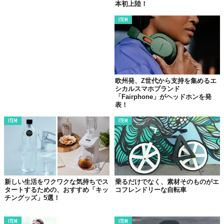
本初上陸！
https://www.skagen.com/ja-jp/
ITEM
Top image: ©
株式会社フォッシルジャパン
TABI LABO
この世界は、もっと広いはずだ。
欧州発、Z世代から支持を集めるエ
シカルスマホブランド
「Fairphone」がヘッドホンを発
表！
ITEM
ITEM
新しい生活をワクワクな気持ちでス
乗るだけでなく、素材そのものがエ
タートするための、おすすめ「キッ
コフレンドリーな自転車
チングッズ」5選！
ITEM
ITEM