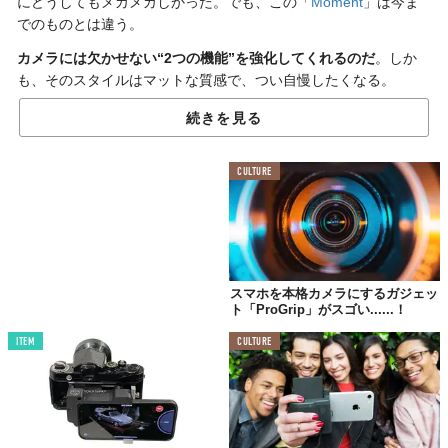
にどうしてもメカメカしかった。でも、この「
Moment
」は今ま
でのものとは違う。
カメラには欠かせない“2つの機能”を強化してくれるのだ
。しか
も、そのスタイルはマットな質感で、つい自慢したくなる。
続きを見る
01.
取り外しが簡単な
CULTURE
4種類のレンズ
スマホを本格カメラにするガジェッ
ト「ProGrip」がスゴい......！
ITEM
CULTURE