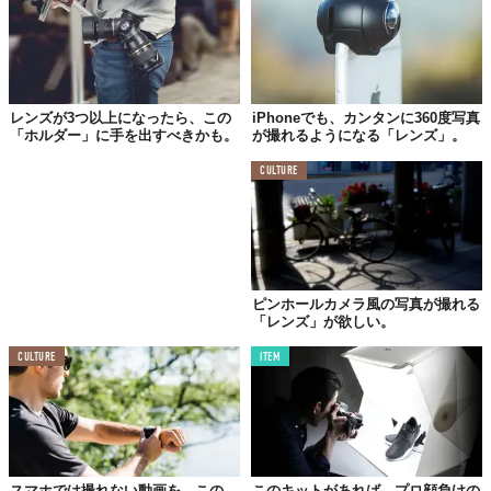
本格的に写真を撮ろうと思ったら、レンズへのこだわりは捨てが
たい。その点、この「
Moment
」は
広角・望遠・魚眼・マクロレ
ンズと、幅広くカバー
。
魚眼レンズでは170度の景色を捉えることができ、僕たちの見て
レンズが3つ以上になったら、この
iPhoneでも、カンタンに360度写真
「ホルダー」に手を出すべきかも。
が撮れるようになる「レンズ」。
いる光景をほぼそのままの形に残すことができるのだ。
CULTURE
付け方は簡単で、カチッと音が鳴るまで回すだけ。
02.
バッテリー内蔵型ケース
ピンホールカメラ風の写真が撮れる
「レンズ」が欲しい。
CULTURE
ITEM
スマホでは撮れない動画を、この
このキットがあれば、プロ顔負けの