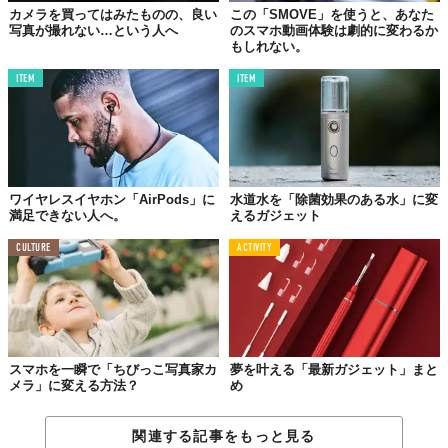
カメラを買ってはみたものの、良い
この「SMOVE」を使うと、あなた
他にも様々なアクセサリーがあり、旅行から街撮りまで対応でき
写真が撮れない…という人へ
のスマホ動画体験は劇的に変わるか
そうだ。
もしれない。
・手首用ストラップ
ITEM
ITEM
・ネックストラップ
・トラベルバック
・レンズキャップ
・レンズクリーナー
・1.5mの充電器
ワイヤレスイヤホン「AirPods」に
水道水を「除菌効果のある水」に変
満足できない人へ。
えるガジェット
クラウドファンディングのKickstarterで、ことごとくサクセスを
達成した彼らのアイテム。気になる値段だが、レンズは$79.99(約
CULTURE
ACTIVITY
8,900円)〜で、ケースは$99.99(約11,000円)。他のアクセサリー
も含めて、
彼らのWEBサイト
から購入可能だ。
また、「MOMENTIST」と題するコラムがあり、写真の撮り方な
どを紹介していて、彼らの”カメラ”に対する本気度を感じずには
いられない。
スマホを一瞬で「ちびっこ写真家カ
夢を叶える「最新ガジェット」まと
メラ」に変える方法？
め
関連する記事をもっと見る