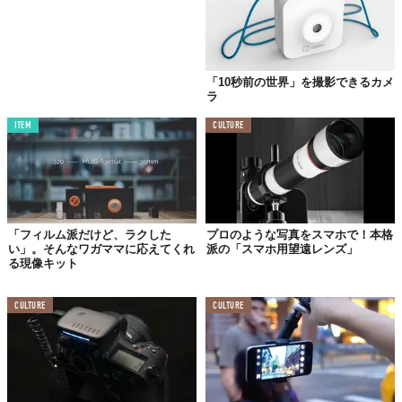
スマホで写真を撮る上でもう1つ重要になるのが、バッテリーだ。
どうしても消耗が早くなってしまう。
このケースは充電器の機能も兼ねているので、
スマホの寿命を2倍
「10秒前の世界」を撮影できるカメ
にしてくれるらしい。また、専用のアプリをインストールすれ
ラ
ば、いつ充電するのかまでコントロールできるようだ。
ITEM
CULTURE
たとえば、旅先で1日中観光をするときなどでも、たくさんの写真
を撮ることができるようになる。
「フィルム派だけど、ラクした
プロのような写真をスマホで！本格
い」。そんなワガママに応えてくれ
派の「スマホ用望遠レンズ」
る現像キット
CULTURE
CULTURE