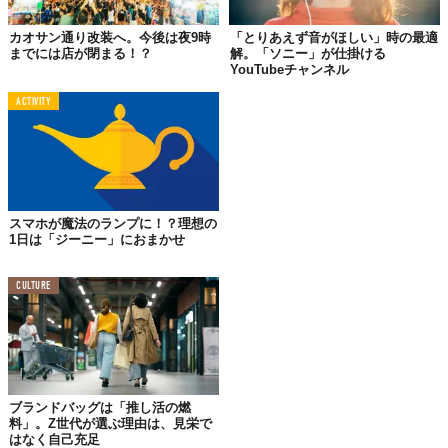
TABI LABO
カオサン通り改装へ。今後は夜9時
「とりあえず音がほしい」時の最適
までには店が閉まる！？
解。「ソニー」が仕掛ける
この世界は、もっと広いはずだ。
YouTubeチャンネル
ACTIVITY
スマホが魔法のランプに！？理想の
1日は「ジーニー」におまかせ
CULTURE
ブランドバッグは「推し活の燃
料」。Z世代が選ぶ理由は、見栄で
はなく自己充足