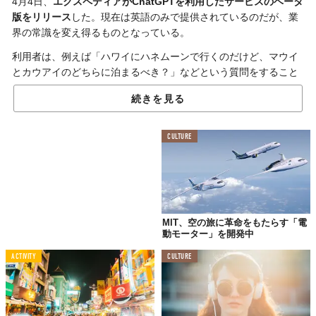
4月4日、
エクスペディアがChatGPTを利用したサービスのベータ
版をリリース
した。現在は英語のみで提供されているのだが、業
界の常識を変え得るものとなっている。
利用者は、例えば「ハワイにハネムーンで行くのだけど、マウイ
とカウアイのどちらに泊まるべき？」などという質問をすること
ができる。オープンエンドクエスチョンを投げかけられるという
続きを見る
のが最大の特徴だろう。
そして、ChatGPTは質問に答えて、
会話を通して利用者の希望を
CULTURE
探りつつ、最適だと思われる宿泊先を提案してくれる
。もちろ
ん、質問によっては移動方法やアクティビティなども教えてくれ
る。
ちなみに、エクスペディアによれば、ホテルなどの検索結果は
1.26兆通りあり、そこからChatGPTが回答を教えてくれるよう
MIT、空の旅に革命をもたらす「電
だ。
動モーター」を開発中
このサービス、今後の業界の新しいスタンダードになっていくの
ACTIVITY
CULTURE
では？
Reference:
CHATGPT WROTE THIS PRESS RELEASE — NO, IT DIDN’T, BUT IT CAN NOW
ASSIST WITH TRAVEL PLANNING IN THE EXPEDIA APP / Expedia Group
Top image: ©
iStock.com/lechatnoir