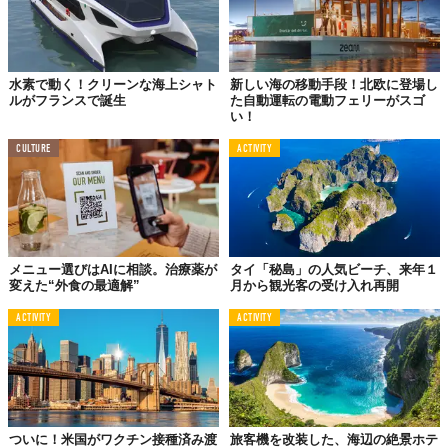
水素で動く！クリーンな海上シャト
新しい海の移動手段！北欧に登場し
ルがフランスで誕生
た自動運転の電動フェリーがスゴ
い！
CULTURE
ACTIVITY
メニュー選びはAIに相談。治療薬が
タイ「秘島」の人気ビーチ、来年１
変えた“外食の最適解”
月から観光客の受け入れ再開
ACTIVITY
ACTIVITY
ついに！米国がワクチン接種済み渡
旅客機を改装した、海辺の絶景ホテ