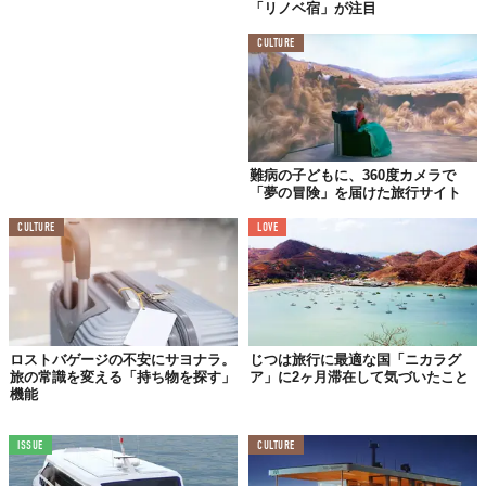
「リノベ宿」が注目
CULTURE
難病の子どもに、360度カメラで
「夢の冒険」を届けた旅行サイト
CULTURE
LOVE
ロストバゲージの不安にサヨナラ。
じつは旅行に最適な国「ニカラグ
旅の常識を変える「持ち物を探す」
ア」に2ヶ月滞在して気づいたこと
機能
ISSUE
CULTURE