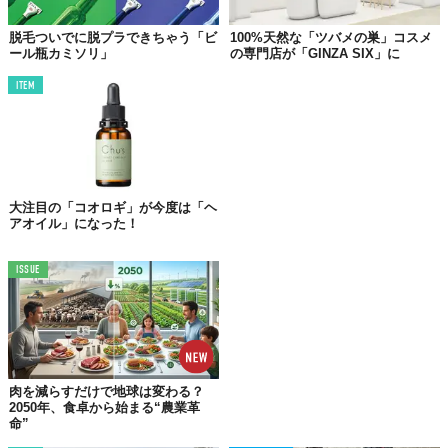
ーランドに住むブリジットさんが試行錯誤の末に作り出した
KORU。
脱毛ついでに脱プラできちゃう「ビ
100%天然な「ツバメの巣」コスメ
ール瓶カミソリ」
の専門店が「GINZA SIX」に
そのポイントは、
材料に熱を加えずじっくりと熟成させるコールドプロセス
ITEM
製法
によって、主原料である植物由来のオイルが含む良質
な成分が保たれている
気温や湿度に対応しながら、
1ヵ月以上かけてひとつひとつ
手作り
されている
クルエルティフリー＆プラスチックフリー
大注目の「コオロギ」が今度は「ヘ
香料にエッセンシャルオイルを使用しているので、天然の
アオイル」になった！
芳香剤としても便利
ISSUE
……といったところ。
肉を減らすだけで地球は変わる？
2050年、食卓から始まる“農業革
命”