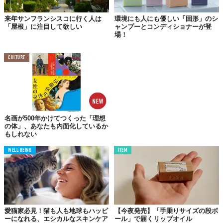
来年サンフランシスコに行く人は
環境にも人にも優しい「固形」のシ
「屋根」に注目して欲しい
ャンプーとコンディショナーが登
場！
CULTURE
©株式会社KORU
名画が500年かけてつくった「理想
6月21日（水）まで渋谷モディにて開催中のポップアップストア
の体」、あなたも内面化しているか
でも販売中
。
もしれない
ひとまずは、公式オンラインストアから詳細をチェックしてみ
WELL-BEING
ITEM
て！
『KORU 公式オンラインストア』
https://koru.theshop.jp/
愛猫家必見！猫も人も地球もハッピ
【今夜発売】「手乗りサイズの段ボ
ーになれる、エシカルなスキンケア
ール」で届くリップオイル