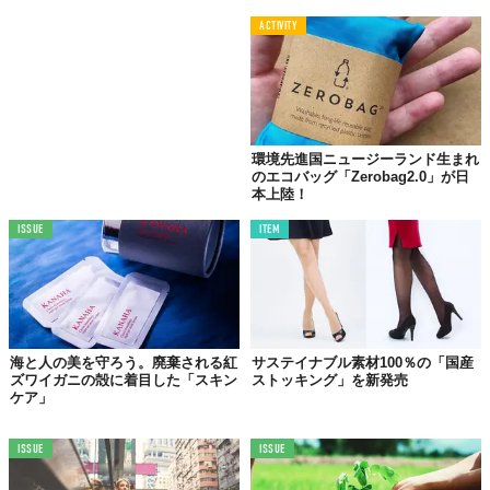
Top image: ©
株式会社KORU
ACTIVITY
TABI LABO
この世界は、もっと広いはずだ。
環境先進国ニュージーランド生まれ
のエコバッグ「Zerobag2.0」が日
本上陸！
ISSUE
ITEM
海と人の美を守ろう。廃棄される紅
サステイナブル素材100％の「国産
ズワイガニの殻に着目した「スキン
ストッキング」を新発売
ケア」
ISSUE
ISSUE