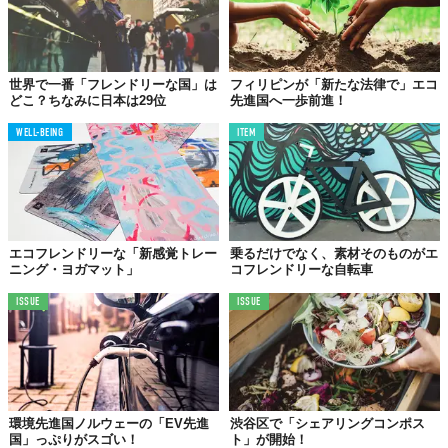
世界で一番「フレンドリーな国」は
フィリピンが「新たな法律で」エコ
どこ？ちなみに日本は29位
先進国へ一歩前進！
WELL-BEING
ITEM
エコフレンドリーな「新感覚トレー
乗るだけでなく、素材そのものがエ
ニング・ヨガマット」
コフレンドリーな自転車
ISSUE
ISSUE
環境先進国ノルウェーの「EV先進
渋谷区で「シェアリングコンポス
国」っぷりがスゴい！
ト」が開始！