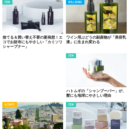
ITEM
WELL-BEING
捨てる＆買い替え不要の新発想！エ
ワイン用ぶどうの副産物が「美容乳
コでお財布にもやさしい「カミソリ
液」に生まれ変わる
©株式会社KORU
シャープナー」
ラインナップは、ニュージーランドに自生する特有の花から採れ
ITEM
るハチミツ「マヌカハニー」と、フローラルな甘い香りの「ラベ
ンダー＆ローズマリー」、爽快感あふれる「ペパーミント＆ティ
ーツリー」、ローズマリーやクローブのエッセンシャルオイルを
使用した「スパイス」、ほのかに甘くエキゾチックでウッディな
香りがする「サンダルウッド＆イランイラン」の全5種類。
ハトムギの「シャンプーバー」が、
同じくKORUで取り扱っているミツロウラップで包めば、ジムや
髪にも地球にやさしい理由
旅行などに持ち歩くこともできる。
ACTIVITY
ITEM