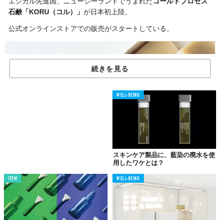
エシカル先進国、ニュージーランドでうまれた
コールドプロセス
石鹸「KORU（コル）」
が日本初上陸。
公式オンラインストアでの販売がスタートしている。
続きを見る
WELL-BEING
スキンケア製品に、藍染の廃水を使
用したワケとは？
ITEM
WELL-BEING
©株式会社KORU
「肌トラブルに悩む家族を救いたい」「ずっと気になっていた家
庭に溢れるプラスチックをなくしたい」との想いから、ニュージ