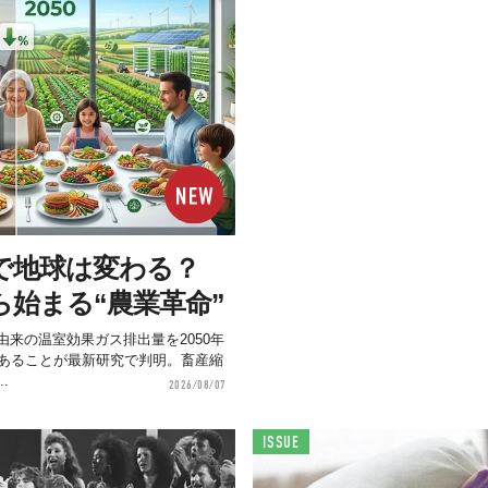
で地球は変わる？
ら始まる“農業革命”
来の温室効果ガス排出量を2050年
があることが最新研究で判明。畜産縮
.
2026/08/07
ISSUE