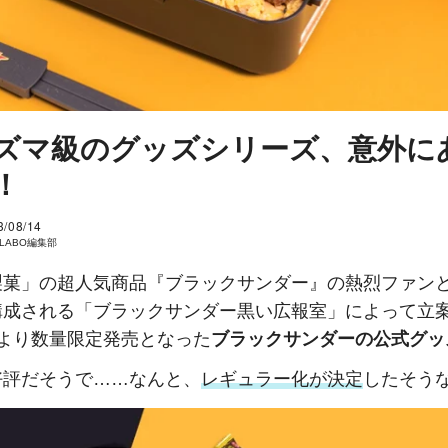
ズマ級のグッズシリーズ、意外に
！
3/08/14
I LABO編集部
製菓」の超人気商品『ブラックサンダー』の熱烈ファン
構成される「ブラックサンダー黒い広報室」によって立
月より数量限定発売となった
ブラックサンダーの公式グッ
好評だそうで……なんと、
レギュラー化が決定
したそう