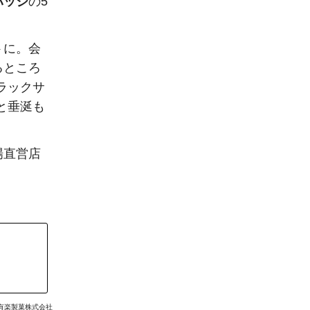
バッジ
の5
トに。会
るところ
ラックサ
と垂涎も
場直営店
有楽製菓株式会社