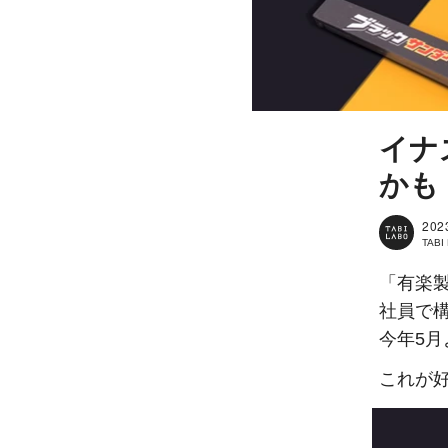
イナ
かも
202
TAB
「有楽
社員で
今年5
これが