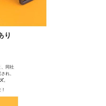
あり
と、同社
案され、
ズ
。
な！