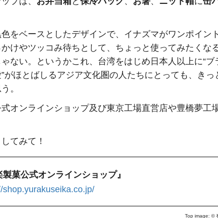
ナップは、
お弁当箱
と
保冷バッグ
、
お箸
、
ニット帽
に
缶
黒色をベースとしたデザインで、イナズマがワンポイン
っかけやツッコみ待ちとして、ちょっと使ってみたくな
じゃない。というかこれ、台湾をはじめ日本人以上に“ブ
愛”がほとばしるアジア文化圏の人たちにとっても、きっ
思う。
公式オンラインショップ及び東京工場直営店や豊橋夢工
クしてみて！
楽製菓公式オンラインショップ』
//shop.yurakuseika.co.jp/
Top image: ©