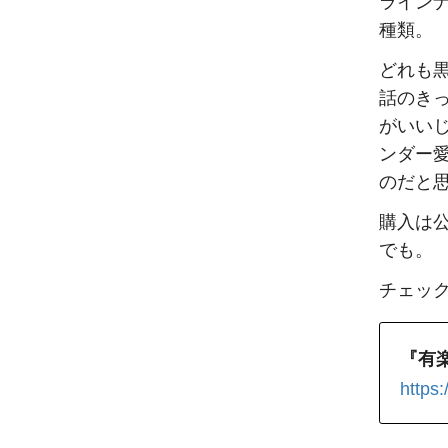
ライン
種類。
どれも
話のき
がいい
ンダー
のだと
購入は
でも。
チェッ
『有
https: