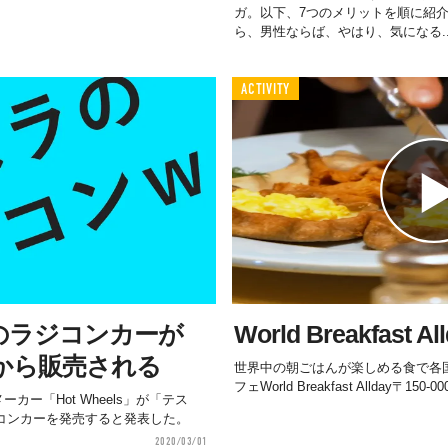
ガ。以下、7つのメリットを順に紹
ら、男性ならば、やはり、気になる..
ACTIVITY
k」のラジコンカーが
World Breakfast 
s」から販売される
世界中の朝ごはんが楽しめる食で各
フェWorld Breakfast Allday〒1
カー「Hot Wheels」が「テス
たラジコンカーを発売すると発表した。
2020/03/01