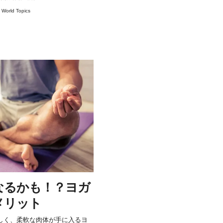
#
World Topics
なるかも！？ヨガ
メリット
しく、柔軟な肉体が手に入るヨ