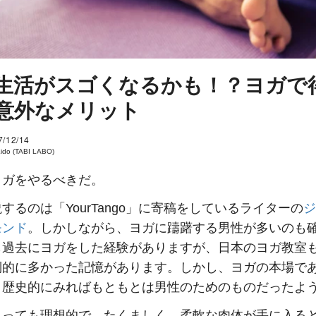
生活がスゴくなるかも！？ヨガで
意外なメリット
7/12/14
Kido (TABI LABO)
ヨガをやるべきだ。
するのは「YourTango」に寄稿をしているライターの
ジ
モンド
。しかしながら、ヨガに躊躇する男性が多いのも
も過去にヨガをした経験がありますが、日本のヨガ教室
倒的に多かった記憶があります。しかし、ヨガの本場で
、歴史的にみればもともとは男性のためのものだったよ
とっても理想的で、たくましく、柔軟な肉体が手に入る