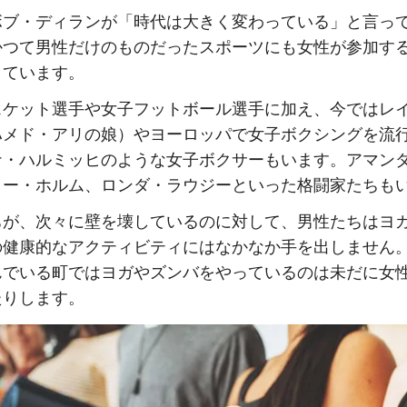
ボブ・ディランが「時代は大きく変わっている」と言っ
かつて男性だけのものだったスポーツにも女性が参加す
きています。
スケット選手や女子フットボール選手に加え、今ではレ
ハメド・アリの娘）やヨーロッパで女子ボクシングを流
ナ・ハルミッヒのような女子ボクサーもいます。アマン
リー・ホルム、ロンダ・ラウジーといった格闘家たちも
ちが、次々に壁を壊しているのに対して、男性たちはヨ
の健康的なアクティビティにはなかなか手を出しません
んでいる町ではヨガやズンバをやっているのは未だに女
たりします。