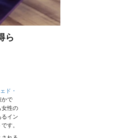
得ら
ェド・
確かで
も女性の
あるイン
うです。
とされる