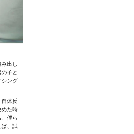
踏み出し
男の子と
クシング
と自体反
決めた時
ち。僕ら
れば、試