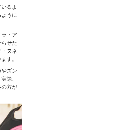
ているよ
るように
イラ・ア
行らせた
ダ・ヌネ
います。
ガやズン
。実際、
性の方が