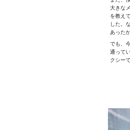
大きな
を教え
した。
あった
でも、
通って
クシー