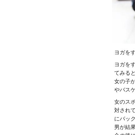
ヨガを
ヨガを
てみる
女の子
やバス
女のス
対され
にバッ
男が結