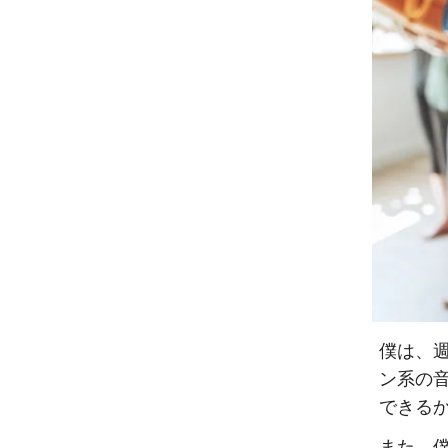
僕は、
ン系の
できる
また、