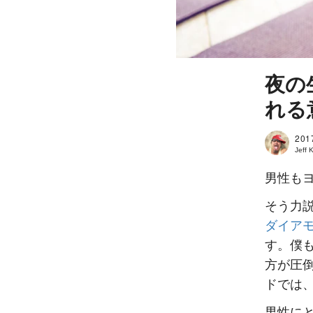
夜の
れる
201
Jeff 
男性も
そう力説
ダイア
す。僕
方が圧
ドでは
男性に