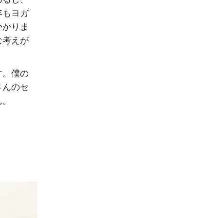
年もヨガ
かかりま
な考えが
す。僕の
さんのセ
ん。