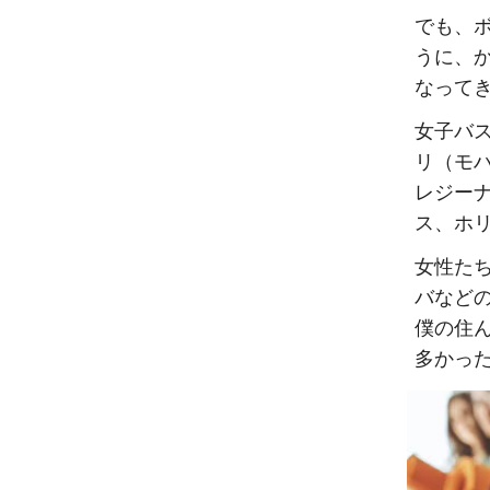
でも、
うに、
なって
女子バ
リ（モ
レジー
ス、ホ
女性た
バなど
僕の住
多かっ