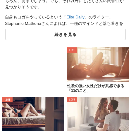
ちろん、あるでしょう。でも、それ以外にもたくさんの関係性が
見つかりそうです。
自身もヨガをやっているという「
Elite Daily
」のライター、
Stephanie Mathenaさんによれば、一種のマインドと落ち着きを
手にすることで、セックスの質が格段にアップするのだとか。
続きを見る
01.
LOVE
「じっくりヨガ」で
持久力が身につく
性欲の強い女性だけが共感できる
「11のこと」
LOVE
LOVE