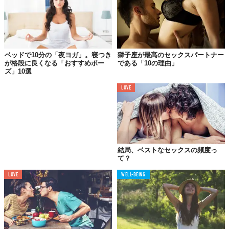
巡り合うことだってできるかも。
挑戦できたほうがパートナーとも楽しめるし、きっと毎晩スリリ
ングですよね。
ベッドで10分の「夜ヨガ」。寝つき
獅子座が最高のセックスパートナー
が格段に良くなる「おすすめポー
である「10の理由」
03.
ズ」10選
自分のカラダに
自信が持てるようになる
LOVE
結局、ベストなセックスの頻度っ
て？
LOVE
WELL-BEING