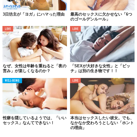
3日坊主が「ヨガ」にハマった理由
最高のセックスに欠かせない「6つ
のゴールデンルール」
最高のセックスを体感したいなら、リラックスした状態で挑むこ
LOVE
LOVE
と。これもヨガから学ぶことができる大切なポイントです。リラ
ックスした状態だと、血流も良くなり、感じやすくなるんです。
つまり、最高のセックスになる要素が揃うというワケ。
流れに身を任せているうちに、新たな快感が覚醒するかも。
なぜ、女性は年齢を重ねると「夜の
「SEXが大好きな女性」と「ビッ
営み」が楽しくなるのか？
チ」は別の生き物です！！
06.
WELL-BEING
LOVE
未知の世界にも
ワクワクできる
まだ自分も知らない「快感」が、セックスには潜んでいるかもし
れません。だからこそ、好奇心を持ってチャレンジすることが大
切なのです。ヨガは、つねに新しいことに興味を持ち、自分の可
性癖を隠しているようでは、「いい
本当はセックスしたい彼女。でも、
セックス」なんてできない！
なかなか交わろうとしない「ホント
能性を試すことの素晴らしさ、そして何事も怖れない姿勢を教え
の理由」
てくれます。