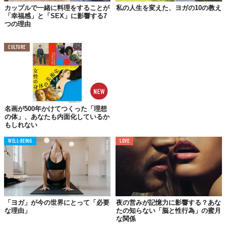
カップルで一緒に料理をすることが
私の人生を変えた、ヨガの10の教え
「幸福感」と「SEX」に影響する7
つの理由
脚を頭の後ろまで持っていったり、前屈してつま先に触れたり。
これらのポーズは、自信を持ってこそ美しく見えるもの。自分の
CULTURE
体のポテンシャルに気づくきっかけとして、ヨガは最適なので
す。
自分の体に感謝の気持ちが持てるようになれば、今よりもっと自
分を愛せるようになります。そうすれば、パートナーもますます
あなたに惹かれるはず。
名画が500年かけてつくった「理想
の体」、あなたも内面化しているか
もしれない
04.
WELL-BEING
LOVE
もっとセックスに
集中できるようになる
ヨガには欠かせない、瞑想。目をつぶって静寂のなかで深呼吸…
なんて本格的なものをイメージする人も多いと思いますが、じつ
「ヨガ」が今の世界にとって「必要
夜の営みが記憶力に影響する？あな
は少しだけでも時間をかけて、自分の体の状態を把握することも
な理由」
たの知らない「脳と性行為」の蜜月
瞑想のうち。そうすることで、もっと自分の欲求に正直になるこ
な関係