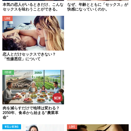
本気の恋人がいるときだけ、こんな
なぜ、年齢とともに「セックス」が
セックスを味わうことができる。
快感になっていくのか。
LOVE
時間をかけて、ゆっくりと自分のペースを掴んでいく「ヨガ」。
そこで体得したペースは、ベッドの上で活かすこともできるでし
ょう。
恋人とだけセックスできない？
ヨガをすることで体力がつき、自分の体をコントロールできるよ
「性嫌悪症」について
うになります。そのお陰か、以前は1度のセックスで絶頂は1回だ
ったのに、今では4回なんてことも。最終的には体力勝負だけど、
ISSUE
「もう無理」と感じるさらにその先へいくことができるのは、ヨ
ガの魔法のおかげかも。
02.
いろいろ試せる
肉を減らすだけで地球は変わる？
2050年、食卓から始まる“農業革
命”
ヨガで身につけた柔軟性は、セックスでも使えるもの。色々な体
位を試せるし、もしかしたら、今まで味わったことのない快楽に
WELL-BEING
LOVE