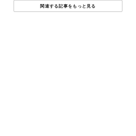
多くの人は、初めてのことに対して不安を抱いてしまう傾向があ
関連する記事をもっと見る
ります。セックスに関しても「あまり得意じゃないかも」「私の
声、うるさすぎ？」なんて、細かいことを気にしてしまうことも
あるでしょう。
でも、そんな小さな不安を少しずつ打ち消すことが大切です。ヨ
ガで自信が身につけば「なんでも試してみよう」という気持ちに
なり、言葉にできないほど未知の感覚に出会えるかもしれません
よ。
Licensed material used with permission by
Elite Daily
TABI LABO
この世界は、もっと広いはずだ。