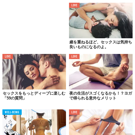
とができるでしょう。
LOVE
瞑想で気持ちを一点に集中させるのと同じように、前戯のときも
興奮の高まりだけに集中して流れに身を任せれば、もっと楽しめ
るんです。
歳を重ねるほど、セックスは気持ち
05.
良いものになるのよ。
リラックスが
LOVE
LOVE
快感を生む
セックスをもっとディープに楽しむ
夜の生活がスゴくなるかも！？ヨガ
「59の質問」
で得られる意外なメリット
WELL-BEING
LOVE