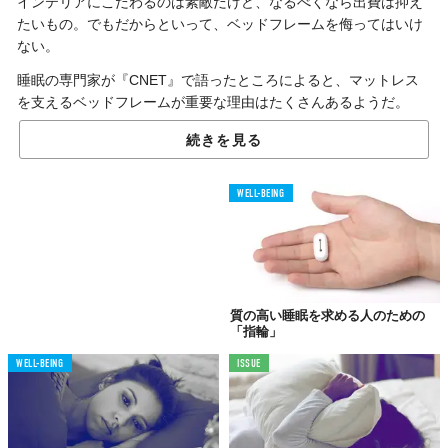
インテリアにこだわるのは素敵だけど、なるべくなら出費は抑え
たいもの。でもだからといって、ベッドフレームを侮ってはいけ
ない。
睡眠の専門家が『CNET』で語ったところによると、マットレス
を支えるベッドフレームが重要な理由はたくさんあるようだ。
まず、ベッドフレームはマットレスを床から持ち上げ、
床の汚れ
続きを見る
やカビ、湿気から守ってくれる
。せっかくならマットレスは清潔
に保ちたいし、それはマットレス自身の寿命を延ばすことにも繋
WELL-BEING
がる。
また、マットレスを直接床に置くと、寝心地が悪いこともあるだ
ろう。ベッドフレームを使うことでマットレスが適切な位置に保
たれ、
快適な睡眠を得る
ことができるのだ。
さらに、マットレスが地面にあると、その下の空気の流れが制限
質の高い睡眠を求める人のための
「指輪」
され、熱を保って
暑く汗ばんだ状態
になってしまう。逆に、寝室
の床が硬木またはタイルの場合や冷たい時期には、
低温にさらさ
WELL-BEING
ISSUE
れる
こともある。
ベッドフレームが床とマットレスの間に距離を作ることで、これ
らの問題も解決できる。