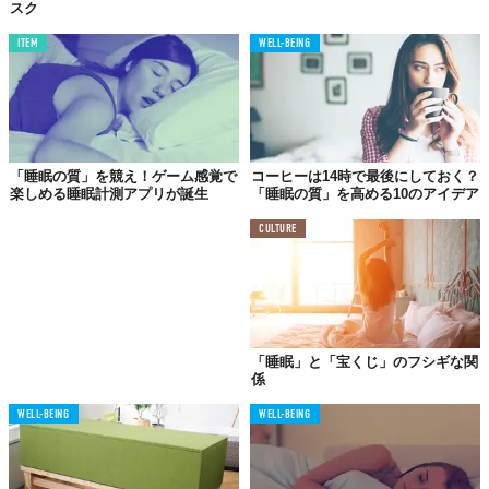
スク
ITEM
WELL-BEING
「睡眠の質」を競え！ゲーム感覚で
コーヒーは14時で最後にしておく？
楽しめる睡眠計測アプリが誕生
「睡眠の質」を高める10のアイデア
CULTURE
「睡眠」と「宝くじ」のフシギな関
係
WELL-BEING
WELL-BEING