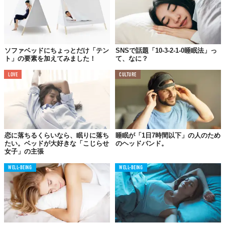
ソファベッドにちょっとだけ「テン
SNSで話題「10-3-2-1-0睡眠法」っ
ト」の要素を加えてみました！
て、なに？
LOVE
CULTURE
恋に落ちるくらいなら、眠りに落ち
睡眠が「1日7時間以下」の人のため
たい。ベッドが大好きな「こじらせ
のヘッドバンド。
女子」の主張
WELL-BEING
WELL-BEING