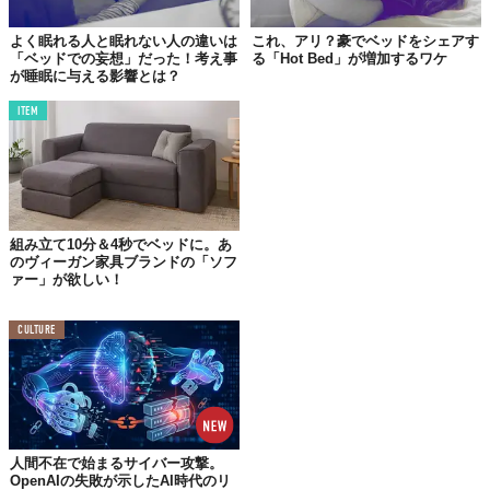
このように、睡眠環境においてベッドフレームはとても重要であ
よく眠れる人と眠れない人の違いは
これ、アリ？豪でベッドをシェアす
るようだ。何よりも、現代において
睡眠の質の向上がQOLを底上
「ベッドでの妄想」だった！考え事
る「Hot Bed」が増加するワケ
げする
ことは言うまでもないだろう。
が睡眠に与える影響とは？
シンプルで手ごろなものからスタイリッシュでモダンなものま
ITEM
で、自分の好みに合ったベッドフレームを選んでみては？
組み立て10分＆4秒でベッドに。あ
高価なマットレスを床に置くことは、まるで時
のヴィーガン家具ブランドの「ソフ
計やスマホを床に置いておくのと同じ。何か問
ァー」が欲しい！
題が起こっても知りませんよ。(笑)
CULTURE
Reference:
Do You Really Need a Bed Frame for Your Mattress? CNET's Sleep Expert Says
Yes?/CNET
Top image: ©
iStock.com/trgowanlock
TABI LABO
人間不在で始まるサイバー攻撃。
この世界は、もっと広いはずだ。
OpenAIの失敗が示したAI時代のリ