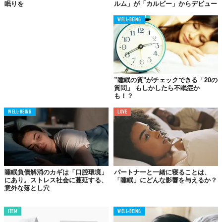
眠りを
ルム」が「カルビー」からデビュー
WELL-BEING
”睡眠の質"がチェックできる「20の
質問」 もしかしたら不眠症か
も！？
WELL-BEING
LOVE
睡眠負債解消のカギは「口腔環境」
パートナーと一緒に寝ることは、
にあり。ストレス社会に蔓延する、
「睡眠」にどんな影響を与えるか？
意外な落とし穴
ITEM
WELL-BEING