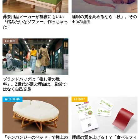
葬祭用品メーカーが昼寝にもいい
睡眠の質を高めるなら「秋」。その
「棺みたいなソファー」作っちゃっ
4つの理由
た！
CULTURE
ブランドバッグは「推し活の燃
料」。Z世代が選ぶ理由は、見栄で
はなく自己充足
WELL-BEING
ACTIVITY
「チンパンジーのベッド」で極上の
睡眠の質を上げる！？「食べるフィ