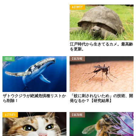
ACTIVITY
江戸時代から生きてるカメ。最高齢
を更新。
ISSUE
CULTURE
ザトウクジラが絶滅危惧種リストか
「蚊に刺されないため」の技術、開
ら削除！
発なるか？【研究結果】
ACTIVITY
CULTURE