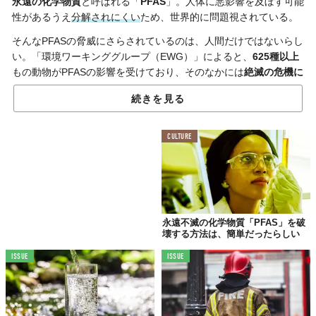
永遠の化学物質
と呼ばれる「
PFAS
」。人体に悪影響を及ぼす可能
性があるうえ
分解されにくい
ため、世界的に問題視されている。
そんなPFASの脅威にさらされているのは、人間だけではないらし
い。「環境ワーキンググループ（EWG）」によると、
625種以上
もの動物がPFASの影響を受けており、そのなかには
絶滅の危機に
瀕している種
も含まれているという。
続きを見る
PFASは、免疫系や生殖機能などに影響を与えるとされている。た
とえば、米ノースカロライナ州におけるワニの研究では、PFASレ
CULTURE
ベルの上昇に伴い感染症の増加が見られたとのこと。加えて、傷
の回復も遅くなっていたそうだ。
動物と人間の健康を守るためには、PFASの除去が求められる。し
かし、自然にはほぼ分解されないため、PFASに汚染された水や土
壌などの浄化は難しいだろう。
永遠不滅の化学物質「PFAS」を破
壊する方法は、簡単だったらしい
ただ、
PFASを破壊する方法
についての研究は進められており、永
遠の化学物質に対してまったくの無策ではない。少しでも早く
ISSUE
ISSUE
PFASの破壊法が確立されることを願うばかりだ。
Reference:
New Paper Reveals 625+ Species Contaminated With Forever Chemicals
Top image: ©
Sergey Novikov/Shutterstock.com