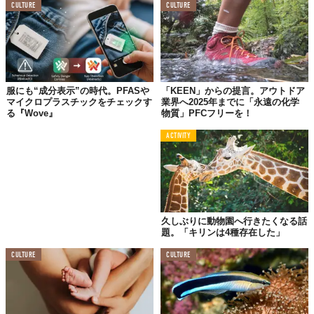
CULTURE
CULTURE
服にも“成分表示”の時代。PFASや
「KEEN」からの提言。アウトドア
マイクロプラスチックをチェックす
業界へ2025年までに「永遠の化学
る『Wove』
物質」PFCフリーを！
ACTIVITY
久しぶりに動物園へ行きたくなる話
題。「キリンは4種存在した」
CULTURE
CULTURE