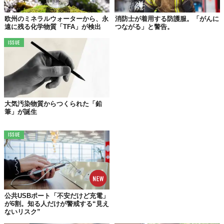
TABI LABO
欧州のミネラルウォーターから、永
消防士が着用する防護服。「がんに
この世界は、もっと広いはずだ。
遠に残る化学物質「TFA」が検出
つながる」と警告。
ISSUE
大気汚染物質からつくられた「鉛
筆」が誕生
ISSUE
公共USBポート「不安だけど充電」
が6割。知る人だけが警戒する“見え
ないリスク”