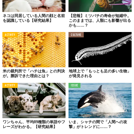
ネコは同居している人間の顔と名前
【悲報】ミツバチの寿命が短縮中。
を認識している【研究結果】
このままでは、人類にも影響が出る
かも……？
ACTIVITY
CULTURE
米の裁判所で「ハチは魚」との判決
地球上で「もっとも足の多い生物」
が。勝訴できた理由とは？
が発見される
ACTIVITY
ISSUE
ワンちゃん、平均89種類の単語やフ
いま、シャチの間で「人間への攻
レーズがわかる。【研究結果】
撃」がトレンドに……？