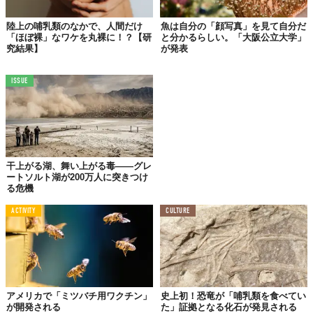
陸上の哺乳類のなかで、人間だけ
魚は自分の「顔写真」を見て自分だ
「ほぼ裸」なワケを丸裸に！？【研
と分かるらしい。「大阪公立大学」
究結果】
が発表
ISSUE
干上がる湖、舞い上がる毒——グレ
ートソルト湖が200万人に突きつけ
る危機
ACTIVITY
CULTURE
アメリカで「ミツバチ用ワクチン」
史上初！恐竜が「哺乳類を食べてい
が開発される
た」証拠となる化石が発見される