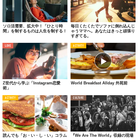
TABI LABO
この世界は、もっと広いはずだ。
ソロ活需要、拡大中！「ひとり時
毎日くたくたでソファに倒れ込んじ
間」を制するものは人生を制する！
ゃうママへ。あなたはきっと頑張り
すぎてる。
LOVE
ACTIVITY
Z世代から学ぶ「Instagram恋愛
World Breakfast Allday 外苑前
術」
ACTIVITY
CULTURE
読んでも「お・い・し・い」コラム
『We Are The World』収録の現場