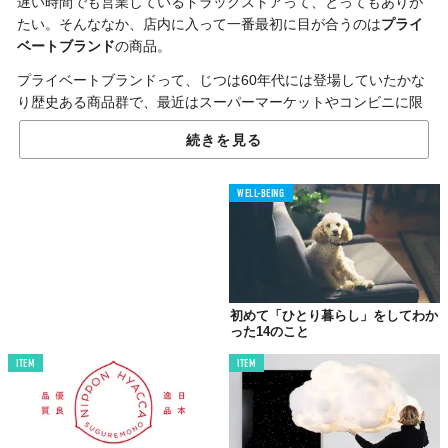
遅い時間でも営業しているドラッグストアって、とってもありが
たい。そんななか、店内に入って一番最初に目が合うのは
プライ
ベートブランド
の商品。
プライベートブランドって、じつは60年代には登場していたかな
り歴史ある商品群で、最近はスーパーマーケットやコンビニに限
らず、ドラッグストアでも多くのプライベートブランド商品を目
続きを見る
にするようになってきた。
多くの人が語る魅力は「安さ」に尽きるけど、最近はそれだけじ
WELL-BEING
ゃないみたい……。
個性爆発！
プライベートブランドの進化が止まらない
初めて「ひとり暮らし」をしてわか
正直、プライベートブランド商品は単なる安価な商品であり、品
った14のこと
質は他社商品に比べると劣っているイメージをもつ人も少なくな
ITEM
ITEM
いはず。しかし近年では、高品質な商品や各小売店ならではの特
色を打ち出した、個性ある商品へと進化を遂げている。
たとえば、「ウエルシア薬品株式会社」のプライベートブランド