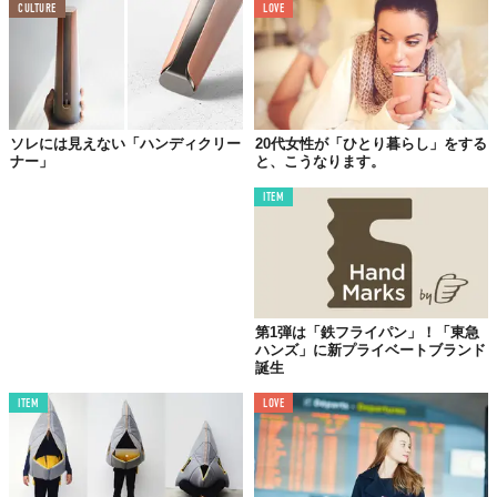
©ウエルシア薬局株式会社
CULTURE
LOVE
ソレには見えない「ハンディクリー
20代女性が「ひとり暮らし」をする
ナー」
と、こうなります。
ITEM
©ウエルシア薬局株式会社
「
誰も傷つけたくないスポンジ
」に「
ブラシはいらないそう思う
人に使ってほしいフェイスブラシ
」など、名前は長くても思わず
第1弾は「鉄フライパン」！「東急
手に取りたくなる商品名の数々。公式サイトを見てみるとこんな
ハンズ」に新プライベートブランド
誕生
ことが書いてあった。
ITEM
LOVE
ウエルシアの新しいオリジナル商品は「いいひと」になろ
うと思います。それぞれの商品が、じぶんの特徴をがんば
って説明します。商品名が長いものもありますが、そのた