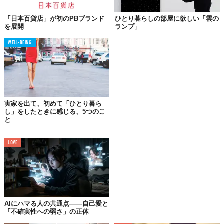
には「からだWelcia」と「くらしWelcia」がある。これらは
から
だとくらし、両面から人生をサポートしたい
という思いが込めら
「日本百貨店」が初のPBブランド
ひとり暮らしの部屋に欲しい「雲の
れていて、安心・安全を確実に提供できるよう、徹底した品質管
を展開
ランプ」
理を行っているんだとか。
WELL-BEING
注目したいのはその商品名。
実家を出て、初めて「ひとり暮ら
し」をしたときに感じる、5つのこ
と
LOVE
AIにハマる人の共通点——自己愛と
「不確実性への弱さ」の正体