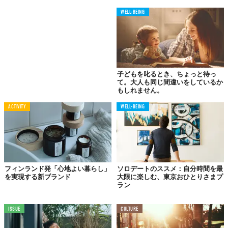
WELL-BEING
Z世代のひとり暮らしが
プライベートブランドを好む理由
都内のひとり暮らしの筆者は車を持っていないから、帰宅途中に
毎回同じ店で買い物をすることがほとんど。同じ店に通い続ける
ことで、その店の雰囲気や商品の配置、さらにはスタッフの方々
子どもを叱るとき、ちょっと待っ
の顔まで馴染みとなるのはもちろん、店への安心感だったり、愛
て。大人も同じ間違いをしているか
だったりも生まれてくる。
もしれません。
プライベートブランド商品は、品質安全管理はもちろんデザイン
ACTIVITY
WELL-BEING
も統一されていて信頼できる。ゆえに、
失敗嫌い
と揶揄されるZ
世代でもプライベートブランドならレビューなしで新商品に挑戦
できるというわけだ。
コスパの良さは生活費の節約に繋がるし、一人暮らしにぴったり
の少量パックの商品が多いのも助かるところ。プライベートブラ
フィンランド発「心地よい暮らし」
ソロデートのススメ：自分時間を最
を実現する新ブランド
大限に楽しむ、東京おひとりさまプ
ンドは今後もますます商品数を増やし進化を続け、私たちの生活
ラン
に深く根付いていくはず！
Top image: ©
iStock.com/Lyndon Stratford
ISSUE
CULTURE