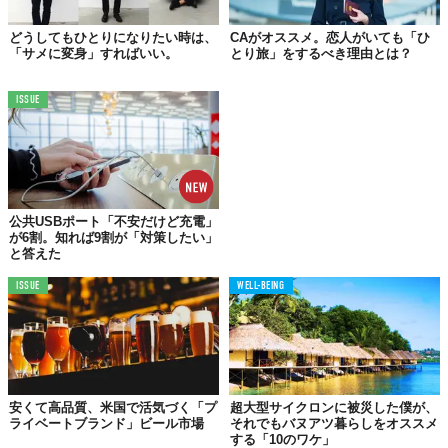
めですのでご容赦ください。
どうしてもひとりになりたい時は、
CAがオススメ。恋人がいても「ひ
「サメに変身」すればいい。
とり旅」をするべき理由とは？
もちろん同社だけでなく、「株式会社ベイシア」の「Beisia
Premium」は目利きを活かした高品質な食品を中心に、「株式会
ISSUE
社マツモトキヨシ」の「matsukiyo」は、生活感を排除したオシャ
レなデザインが高く評価されている。
つまり、プライベートブランドは、ただお店と同じロゴが付いて
いる安価な商品ではなく、
そのお店のコンセプトや特徴にあった
商品展開や商品名、デザイン
など個性あふれるブランドへと変貌
公共USBポート「不安だけど充電」
を遂げているというわけだ。
が6割。知れば9割が「対策したい」
と答えた
実際に、医療分野の調査を行う株式会社インテージヘルスケアが
ISSUE
WELL-BEING
行った、「健康」に関する意識と
実態調査
では、市販薬・サプリ
メントを購入する時に「プライベートブランドかナショナルブラ
ンドか気にしない」人は半数以上となり、
「プライベートブラン
ドは安価」というイメージがある一方で、「効果・品質がナショ
ナルブランドより劣る」という従来の認識が払拭されつつあるこ
とが明らかになっている。
安くて高品質、米国で活気づく「プ
超大型サイクロンに被災した僕が、
ライベートブランド」ビール市場
それでもバヌアツ暮らしをオススメ
する「10のワケ」