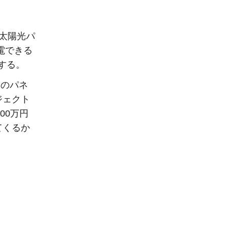
の太陽光パ
電できる
する。
枚のパネ
ジェクト
00万円
てくるか