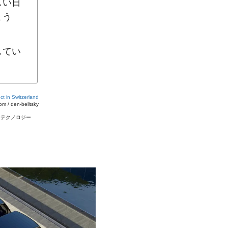
しい日
ょう
してい
ect in Switzerland
om / den-belitsky
#
テクノロジー