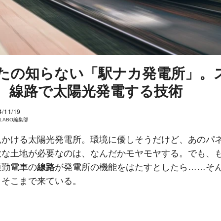
たの知らない「駅ナカ発電所」。
、線路で太陽光発電する技術
4/11/19
I LABO編集部
見かける太陽光発電所。環境に優しそうだけど、あのパ
大な土地が必要なのは、なんだかモヤモヤする。でも、
通勤電車の
線路
が発電所の機能をはたすとしたら……そ
うそこまで来ている。