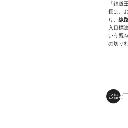
「鉄道
長は、
り、
線
入目標
いう既
の切り