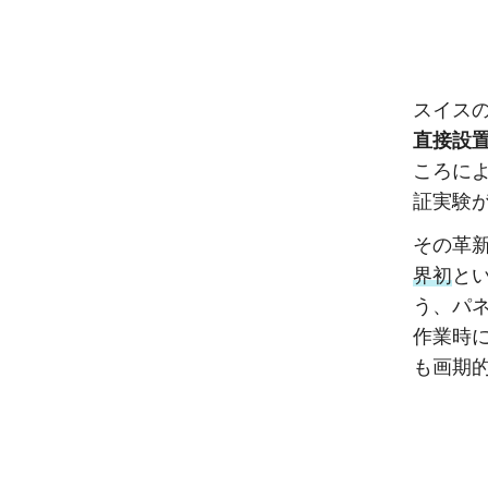
スイスの
直接設
ころによ
証実験
その革
界初
と
う、パ
作業時
も画期