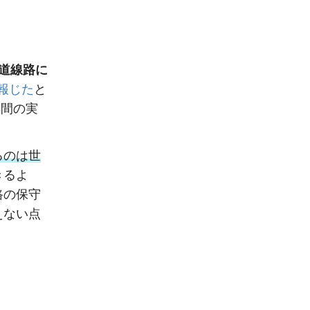
道線路に
報じた
と
年間の実
るのは世
きるよ
路の保守
えない点