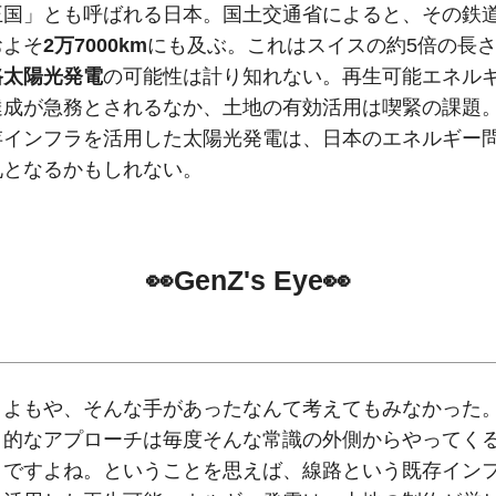
王国」とも呼ばれる日本。国土交通省によると、その鉄
およそ
2万7000km
にも及ぶ。これはスイスの約5倍の長
路太陽光発電
の可能性は計り知れない。再生可能エネル
達成が急務とされるなか、土地の有効活用は喫緊の課題
存インフラを活用した太陽光発電は、日本のエネルギー
札となるかもしれない。
👀GenZ's Eye👀
よもや、そんな手があったなんて考えてもみなかった
的なアプローチは毎度そんな常識の外側からやってく
ですよね。ということを思えば、線路という既存イン