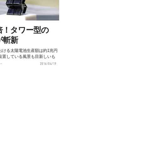
倍！タワー型の
が斬新
おける太陽電池生産額は約1兆円
設置している風景も目新しいも
.
2016/04/19