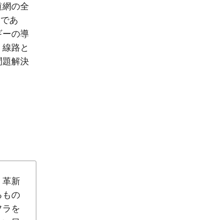
道網の全
さであ
ギーの導
。線路と
問題解決
。革新
るもの
フラを