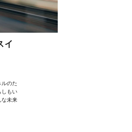
スイ
ネルのた
もしもい
んな未来