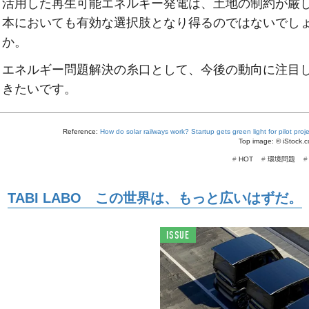
活用した再生可能エネルギー発電は、土地の制約が厳
本においても有効な選択肢となり得るのではないでし
か。
エネルギー問題解決の糸口として、今後の動向に注目
きたいです。
Reference:
How do solar railways work? Startup gets green light for pilot proj
Top image: ©
iStock.c
#
HOT
#
環境問題
TABI LABO この世界は、もっと広いはずだ。
ISSUE