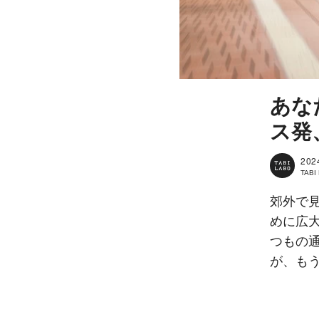
あな
ス発
202
TAB
郊外で
めに広
つもの
が、も