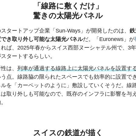
「線路に敷くだけ」
驚きの太陽光パネル
スタートアップ企業「Sun-Ways」が開発したのは、
鉄
置でき取り外し可能な太陽光パネル
だ。「Euronews」が
れば、2025年春からスイス西部ヌーシャテル州で、3
がスタートするらしい。
新性は、
列車が通過する線路上に太陽光パネルを設置す
いう点。線路脇の限られたスペースでも効率的に設置で
ネルを「カーペットのように」敷設していくそうだ。線
には取り外しも可能なので、既存のインフラに影響を与
的。
スイスの鉄道が描く