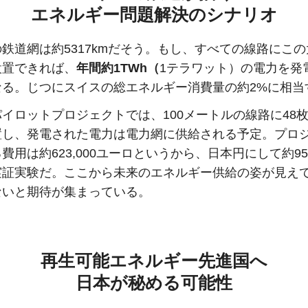
エネルギー問題解決のシナリオ
鉄道網は約5317kmだそう。もし、すべての線路にこ
設置できれば、
年間約1TWh（
1テラワット）の電力を発
なる。じつにスイスの総エネルギー消費量の約2%に相当
イロットプロジェクトでは、100メートルの線路に48
置し、発電された電力は電力網に供給される予定。プロ
費用は約623,000ユーロというから、日本円にして約95
実証実験だ。ここから未来のエネルギー供給の姿が見え
ないと期待が集まっている。
再生可能エネルギー先進国へ
日本が秘める可能性