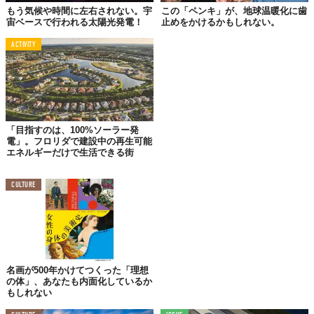
もう気候や時間に左右されない。宇
この「ペンキ」が、地球温暖化に歯
的に太陽の光を追跡して角度を変えてくれるので、効率的に発電
宙ベースで行われる太陽光発電！
止めをかけるかもしれない。
可能。
ACTIVITY
「目指すのは、100%ソーラー発
電」。フロリダで建設中の再生可能
エネルギーだけで生活できる街
CULTURE
窓ひとつ分の大きさ（約1平方メートル）で、最大100W～150W
の電力を作り出すそうです。これはLED電球30個分、または
MacBook3台分の電力を供給するのに十分な量。
名画が500年かけてつくった「理想
の体」、あなたも内面化しているか
もしれない