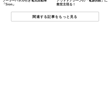
ソーラーパネル付き電気自動車
アウトドアシーンの「電源供給」に
「Sion」
救世主現る！
Licensed material used with permission by
SolarGaps Inc.
関連する記事をもっと見る
TABI LABO
この世界は、もっと広いはずだ。