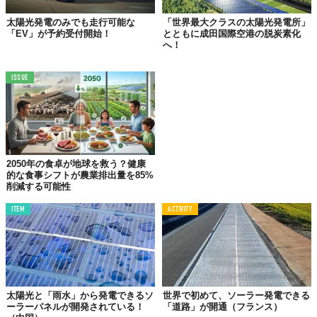
太陽光発電のみでも走行可能な
「世界最大クラスの太陽光発電所」
「EV」が予約受付開始！
とともに成田国際空港の脱炭素化
へ！
ISSUE
専用のアプリを使えば、すぐに発電量を確認できます。また、付
属のリモコンでブラインドの自動調整モードを解除すれば、自分
の好きな角度にも。
2050年の食卓が地球を救う？健康
的な食事シフトが農業排出量を85%
削減する可能性
あらかじめ設定しておくことで、朝起きる時間に光が入るように
したり、夜寝る時間には完全に遮光したりといった、細かい調節
ITEM
ACTIVITY
もできます。
太陽光と「雨水」から発電できるソ
世界で初めて、ソーラー発電できる
ーラーパネルが開発されている！
「道路」が開通（フランス）