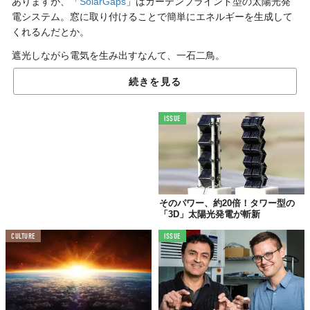
ありますが、「
SolarGaps
」はカーテンブラインド型の太陽光発
電システム。窓に取り付けることで簡単にエネルギーを生成して
くれるんだとか。
遮光しながら電気を生み出すなんて、一石二鳥。
続きを見る
昼間は太陽を
自動で追跡
ISSUE
そのパワー、約20倍！タワー型の
「3D」太陽光発電が斬新
CULTURE
ISSUE
「
SolarGaps
」は窓に取り付けて使います。日中はパネルが自動