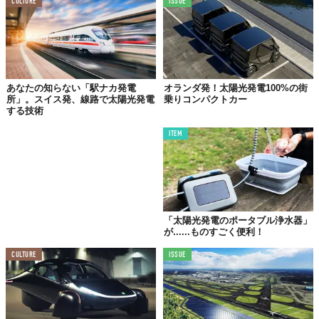
CULTURE
ISSUE
あなたの知らない「駅ナカ発電
オランダ発！太陽光発電100%の街
所」。スイス発、線路で太陽光発電
乗りコンパクトカー
する技術
ITEM
生成した電力は、付属のSolarGapsドックを通して使えます。使
わない分はバッテリーに保存することも可能ですし、もちろん電
力会社に売ることも。
こうして電力をやりくりすることで、電気代を最大で70％も節約
できるそうです。
「太陽光発電のポータブル浄水器」
が......ものすごく便利！
CULTURE
ISSUE