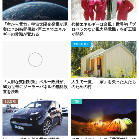
「空から電力」宇宙太陽光発電が現
代替エネルギーは台風！世界初「プ
サイズは、Extra Small（60cm×60cm）からExtra Large（2.5m×4
実に？24時間供給×再エネでエネル
ロペラのない風力発電機」を町工場
ｍ）まで揃えていて、大きさによって価格は異なりますが、390
ギーの常識が変わる
が開発
ドル（約43,000円）で、3平方メートルの完全自動型SolarGaps
と、Wi-Fi対応のコントロールシステムとリモコンのセットを購入
ACTIVITY
WELL-BEING
できるそう。
ソーラーパネルを屋根に設置するのはちょっと…と抵抗があった
人も、これなら導入できるかも？
「大胆な貧困対策」ペルー政府が、
人生で一度、「家」を失った人たち
50万世帯にソーラーパネルの無料設
のための村
置を決断
CULTURE
ITEM