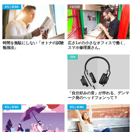
WELL-BEING
CULTURE
『
あなたにぴったりの資格を紹介してくれる「資格ソムリ
エ屋さん」
』
【開催日】2025年1月10日（金）～1月12日（日）
【開催場所】LUCUA 1100(ルクア イーレ)4Fイベントスペ
ース「sPACE」（大阪市北区梅田3-1-3 ）
時間を無駄にしない「オトナの試験
広さ1㎡の小さなオフィスで働く、
【料金】1,000円(税込み）／1回20分
勉強法」
スマホ修理屋さん。
【参加方法】事前予約制 （空きがある場合は当日受付も可
ITEM
能）
※事前予約の受付は1/7（火）18時まで
「自分好みの音」が作れる、デンマ
ーク発のヘッドフォンって？
WELL-BEING
WELL-BEING
Top image: ©
JR西日本SC開発株式会社