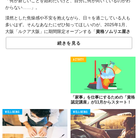
「何か新しいことを始めたいけど、自分に何が向いているのかわ
からない……」。
漠然とした焦燥感や不安を抱えながら、日々を過ごしている人も
多いはず。そんなあなたにぜひ知ってほしいのが、2025年1月、
大阪「ルクア大阪」に期間限定オープンする「
資格ソムリエ屋さ
ん
」だ。
続きを見る
500以上の資格を持つプロ集団
ACTIVITY
あなただけのキャリアプランを提案
「JR西日本SC開発株式会社」は、1月10日(金)～1月12日（日）
の期間、「ルクア大阪」にて、あなたにぴったりの資格を紹介し
てくれる
資格ソムリエ屋さん
を開催。同イベントの特徴は、なん
「家事」を仕事にするための「資格
と言っても個性豊かな「資格ソムリエ」たち。難関資格である
中
認定講座」が11月からスタート！
小企業診断士
や、少し変わったところでは
ラーメン検定
まで、そ
の保有資格数はじつに
500種以上
！
WELL-BEING
WELL-BEING
資格学校講師や専門学校の講師、アスリートの夫をサポートして
きたスポーツ関係の資格のプロなど、様々なバックグラウンドを
持つ彼らが、あなたの希望や悩みに寄り添いながら、最適な資格