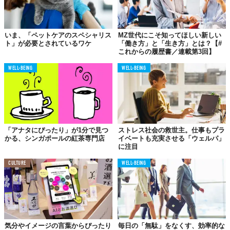
いま、「ペットケアのスペシャリス
MZ世代にこそ知ってほしい新しい
ト」が必要とされているワケ
「働き方」と「生き方」とは？【#
これからの履歴書／連載第3回】
WELL-BEING
WELL-BEING
「アナタにぴったり」が1分で見つ
ストレス社会の救世主。仕事もプラ
かる、シンガポールの紅茶専門店
イベートも充実させる「ウェルパ」
に注目
CULTURE
WELL-BEING
気分やイメージの言葉からぴったり
毎日の「無駄」をなくす、効率的な