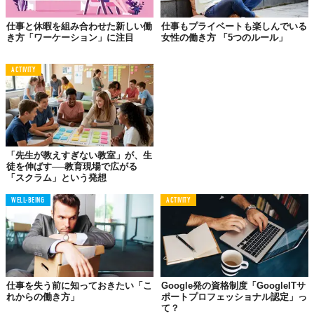
仕事と休暇を組み合わせた新しい働
仕事もプライベートも楽しんでいる
TABI LABO
き方「ワーケーション」に注目
女性の働き方 「5つのルール」
この世界は、もっと広いはずだ。
ACTIVITY
「先生が教えすぎない教室」が、生
徒を伸ばす──教育現場で広がる
「スクラム」という発想
WELL-BEING
ACTIVITY
仕事を失う前に知っておきたい「こ
Google発の資格制度「GoogleITサ
れからの働き方」
ポートプロフェッショナル認定」っ
て？