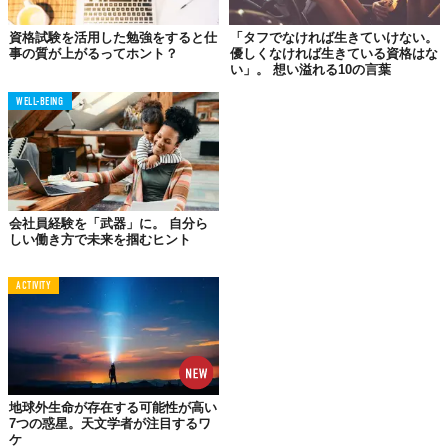
を提案してくれるという。
資格試験を活用した勉強をすると仕
「タフでなければ生きていけない。
事の質が上がるってホント？
優しくなければ生きている資格はな
い」。 想い溢れる10の言葉
「資格取得」は自己理解を深める旅
WELL-BEING
近年、
リスキリング
や副業・複業といった言葉が注目を集め、自
己成長やキャリアアップのために資格取得を目指す人が増えてい
る。こうした資格の取得は、単なるスキルアップにとどまらな
い。目標に向かって努力するプロセスを通して、自身の強みや弱
点を発見し、新たな可能性を見出すことができる。
会社員経験を「武器」に。 自分ら
しい働き方で未来を掴むヒント
しかし、闇雲に資格取得を目指すのではなく、自分自身のキャリ
アプランやライフスタイルに合ったものを選択することが重要。
そこで「資格ソムリエ」にアドバイスを求めるというわけ。
ACTIVITY
参加費用は1回20分で1,000円（税込）。事前予約制だが、空きが
あれば当日参加も可能とのこと。「資格はたくさんあるけど、ど
れを選べばいいのかわからない」「自分にはどんな資格が向いて
いるのか知りたい」そんな悩みや疑問を持つ人は、ぜひ一度「資
地球外生命が存在する可能性が高い
格ソムリエ屋さん」に相談してみてはいかがだろう。
2025年、資
7つの惑星。天文学者が注目するワ
格ソムリエとの出会いをきっかけに、あなたらしさが輝く未来へ。
ケ