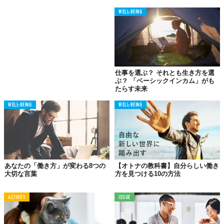
WELL-BEING
仕事を選ぶ？ それとも生き方を選
ぶ？ 「ベーシックインカム」がも
たらす未来
WELL-BEING
WELL-BEING
あなたの「働き方」が変わる8つの
【オトナの教科書】自分らしい働き
大切な言葉
方を見つける10の方法
ACTIVITY
ISSUE