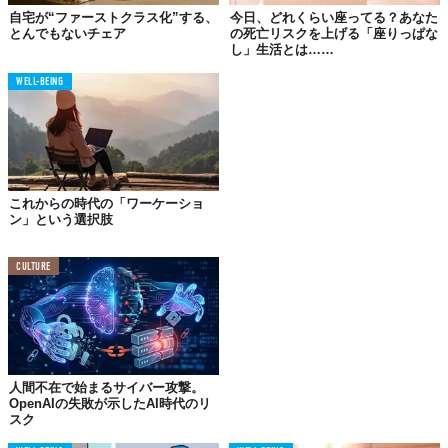
自宅が“ファーストクラス化”する、
今日、どれくらい座ってる？あなた
とんでもないチェア
の死亡リスクを上げる「座りっぱな
し」生活とは……
WELL-BEING
これからの時代の「ワーケーショ
ン」という選択肢
CULTURE
人間不在で始まるサイバー攻撃。
OpenAIの失敗が示したAI時代のリ
スク