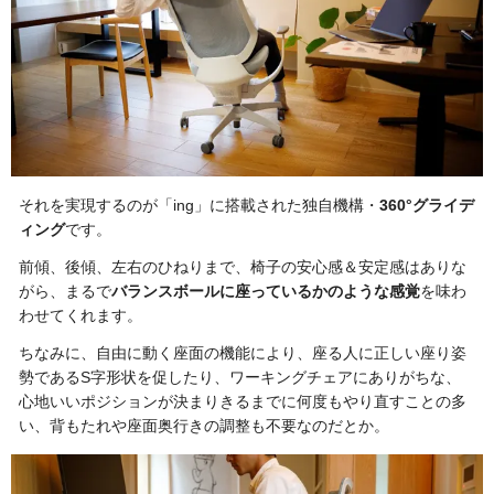
それを実現するのが「ing」に搭載された独自機構・
360°グライデ
ィング
です。
前傾、後傾、左右のひねりまで、椅子の安心感＆安定感はありな
がら、まるで
バランスボールに座っているかのような感覚
を味わ
わせてくれます。
ちなみに、自由に動く座面の機能により、座る人に正しい座り姿
勢であるS字形状を促したり、ワーキングチェアにありがちな、
心地いいポジションが決まりきるまでに何度もやり直すことの多
い、背もたれや座面奥行きの調整も不要なのだとか。