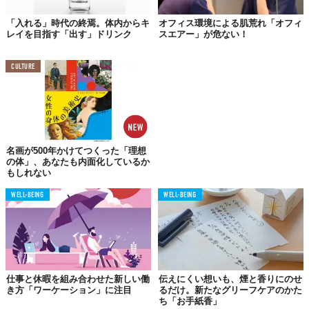
「入れる」時代の終焉。体内からキ
オフィス環境による肌荒れ「オフィ
レイを目指す「出す」ドリンク
スエアー」が危ない！
CULTURE
名画が500年かけてつくった「理想
の体」、あなたも内面化しているか
もしれない
WELL-BEING
WELL-BEING
仕事と休暇を組み合わせた新しい働
伝えにくい想いも、煙と香りにのせ
き方「ワーケーション」に注目
るだけ。新たなグリーフケアのかた
ち「お手紙香」