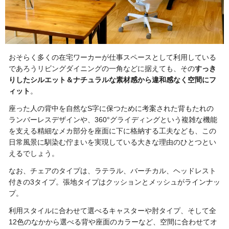
おそらく多くの在宅ワーカーが仕事スペースとして利用している
であろうリビングダイニングの一角などに据えても、その
すっき
りしたシルエット＆ナチュラルな素材感から違和感なく空間にフ
ィット
。
座った人の背中を自然なS字に保つために考案された背もたれの
ランバーレスデザインや、360°グライディングという複雑な機能
を支える精細なメカ部分を座面に下に格納する工夫なども、この
日常風景に馴染む佇まいを実現している大きな理由のひとつとい
えるでしょう。
なお、チェアのタイプは、ラテラル、バーチカル、ヘッドレスト
付きの3タイプ。張地タイプはクッションとメッシュがラインナッ
プ。
利用スタイルに合わせて選べるキャスターや肘タイプ、そして全
12色のなかから選べる背や座面のカラーなど、空間に合わせてオ