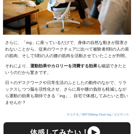
さらに、「ing」に座っているだけで、身体の自然な動きが阻害さ
れないことから、従来のワークチェアに比べて被験者8割の人の肩
の筋肉、そして5割の人の腰の筋肉を活動させていたことが判明。
それにより、
運動効果やカロリーを消費する効果
も確認できたと
いうのだから驚きです。
日々のデスクワークや日常生活のふとしたの動作のなかで、リラ
ックスしつつ脳を活性化させ、さらに肩や腰の負担も軽減しなが
ら運動の効果も期待できる「ing」、自宅で体感してみたいと思い
ませんか？
※コクヨ／360°Gliding Chair ing／エビデンス