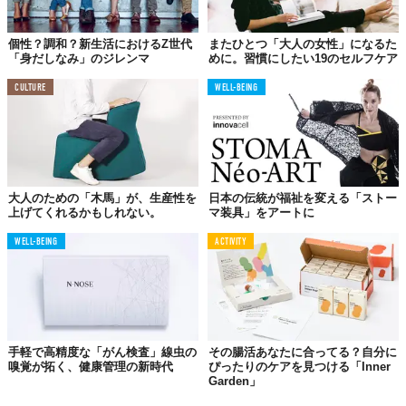
個性？調和？新生活におけるZ世代
またひとつ「大人の女性」になるた
「身だしなみ」のジレンマ
めに。習慣にしたい19のセルフケア
CULTURE
WELL-BEING
大人のための「木馬」が、生産性を
日本の伝統が福祉を変える「ストー
上げてくれるかもしれない。
マ装具」をアートに
WELL-BEING
ACTIVITY
手軽で高精度な「がん検査」線虫の
その腸活あなたに合ってる？自分に
嗅覚が拓く、健康管理の新時代
ぴったりのケアを見つける「Inner
Garden」