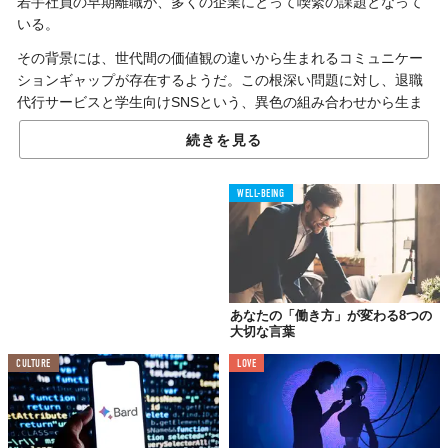
若手社員の早期離職が、多くの企業にとって喫緊の課題となって
いる。
その背景には、世代間の価値観の違いから生まれるコミュニケー
ションギャップが存在するようだ。この根深い問題に対し、退職
代行サービスと学生向けSNSという、異色の組み合わせから生ま
れたAIツールが解決策を提示するかもしれない。
続きを見る
退職理由3万件から生まれた、管理職向けAIコーチ
WELL-BEING
退職代行サービス「退職代行モームリ」を運営するアルバトロス
と、大学生向けSNS「Penmark」を手掛けるペンマークが業務提
携を発表。両社が共同開発したのが、管理職向けのAIコミュニケ
ーションツール『コミュトレZ』だ。
あなたの「働き方」が変わる8つの
2025年7月1日から提供が開始されるこのツールは、管理職が部下
大切な言葉
への指示やメッセージを入力すると、AIがその内容をZ世代の価値
CULTURE
LOVE
観に基づいて多角的に診断し、スコア化するというもの。