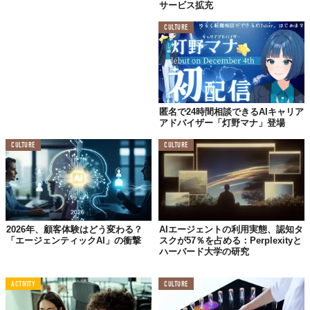
サービス拡充
CULTURE
匿名で24時間相談できるAIキャリア
アドバイザー「灯野マナ」登場
© 株式会社アルバトロス
CULTURE
CULTURE
2026年、顧客体験はどう変わる？
AIエージェントの利用実態、認知タ
「エージェンティックAI」の衝撃
スクが57％を占める：Perplexityと
ハーバード大学の研究
ACTIVITY
CULTURE