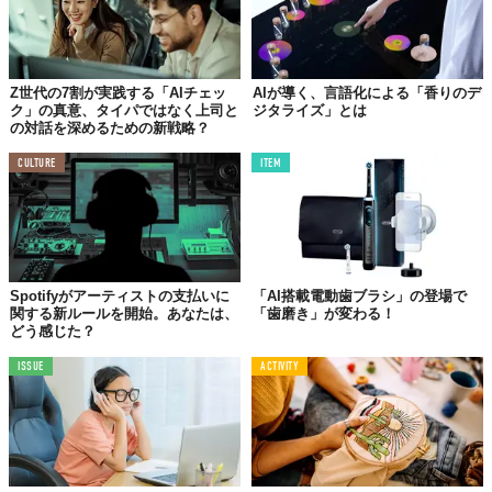
© 株式会社アルバトロス
Z世代の7割が実践する「AIチェッ
AIが導く、言語化による「香りのデ
ク」の真意、タイパではなく上司と
ジタライズ」とは
の対話を深めるための新戦略？
「退職代行のいらない社会」へ
CULTURE
ITEM
アルバトロスの代表取締役、谷本慎二氏はプレスリリースの中
で、「『退職代行の必要ない社会』を目指している」とコメン
ト。
一方、ペンマークの代表取締役である横山直明氏は、「『コミュ
トレZ』が、世代間の架け橋となり、すべての人が尊重され、成
Spotifyがアーティストの支払いに
「AI搭載電動歯ブラシ」の登場で
関する新ルールを開始。あなたは、
「歯磨き」が変わる！
長できる職場環境の一助となることを願っています」と語る。
どう感じた？
両社は今後、採用ブランディングや管理職向けのオンライン研修
ISSUE
ACTIVITY
など、Z世代の採用から定着までを一気通貫で支援するソリュー
ション開発にも着手する予定だという。
この異色のタッグが、日本の職場環境にどのような変化をもたら
すのか、その動向が注目される。