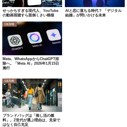
せっかちすぎる現代人、YouTube
AIと恋に落ちる時代？ 「デジタル
の動画視聴すら面倒くさい模様
結婚」が問いかける未来
CULTURE
Meta、WhatsAppからChatGPT排
除へ。「Meta AI」2026年1月15日
施行
CULTURE
© 株式会社アルバトロス
大卒就職者の3人に1人が3年以内に離職するというデータもある
現在、若手社員の定着は企業にとって大きな課題となっている。
ペンマークの調査によると、若手社員は上司の「高圧的な態度」
ブランドバッグは「推し活の燃
料」。Z世代が選ぶ理由は、見栄で
や「感情的な言動」を敬遠する傾向が強いという。
はなく自己充足