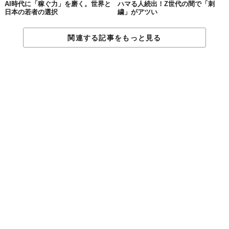
AI時代に「稼ぐ力」を磨く。世界と
ハマる人続出！Z世代の間で「刺
日本の若者の選択
繍」がアツい
関連する記事をもっと見る
© 株式会社アルバトロス
【サービスサイトURL】
https://z.penmark.jp/commutore
Top image: ©
株式会社アルバトロス
TABI LABO
この世界は、もっと広いはずだ。