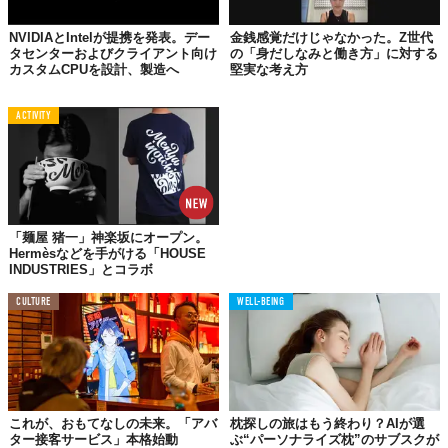
特にユニークなのが、入力されたメッセージと類似のコミュニケ
NVIDIAとIntelが提携を発表。デー
金銭感覚だけじゃなかった。Z世代
ーションが原因で実際に退職に至ったケース（匿名加工済み）を
タセンターおよびクライアント向け
の「身だしなみと働き方」に対する
提示する機能。
カスタムCPUを設計、製造へ
堅実な考え方
これにより、管理職は自らの言動が招きうるリスクを、よりリア
ACTIVITY
ルに理解することができるかもしれない。料金は、月間20通まで
無料で診断できるフリープランも用意されている。
「麺屋 猪一」神楽坂にオープン。
Hermèsなどを手がける「HOUSE
INDUSTRIES」とコラボ
CULTURE
WELL-BEING
これが、おもてなしの未来。「アバ
枕探しの旅はもう終わり？AIが選
ター接客サービス」本格始動
ぶ“パーソナライズ枕”のサブスクが