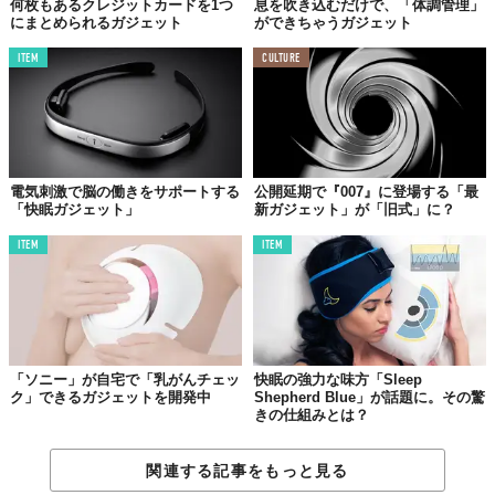
何枚もあるクレジットカードを1つ
息を吹き込むだけで、「体調管理」
もちろん、Makuakeでの先行販売という段階であり、実際の使用
にまとめられるガジェット
ができちゃうガジェット
感や耐久性については今後のユーザーの声を待つ必要がありま
ITEM
CULTURE
す。それでも、「涼しさは消費するもの」という前提を疑い、
「再生産できるもの」へと転換しようとするこの発想自体に、猛
暑時代を生きる私たちへの一つのヒントが詰まっているように感
じます。
カラー展開はボトルがホワイト・ブラック・ピンク・ライトブル
電気刺激で脳の働きをサポートする
公開延期で『007』に登場する「最
ーの4色、アームカバーがホワイト・ブラックの2色。詳細は
「快眠ガジェット」
新ガジェット」が「旧式」に？
Makuakeのプロジェクトページで確認できます。
ITEM
ITEM
「ソニー」が自宅で「乳がんチェッ
快眠の強力な味方「Sleep
ク」できるガジェットを開発中
Shepherd Blue」が話題に。その驚
きの仕組みとは？
関連する記事をもっと見る