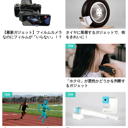
く、アームカバーの「エネルギーステーション」として再定義し
た点にあります。二つの既存カテゴリの製品を一つの循環システ
ムとして統合するというアプローチは、猛暑対策グッズの新しい
カテゴリを切り拓く可能性を感じさせます。
【最新ガジェット】フィルムカメラ
タイヤに装着するガジェットで、街
なのにフィルムが「いらない」！？
をきれいに！
技術的な裏付けも見逃せない
ITEM
「ホクロ」が悪性かどうかを判断す
るガジェット
ITEM
ITEM