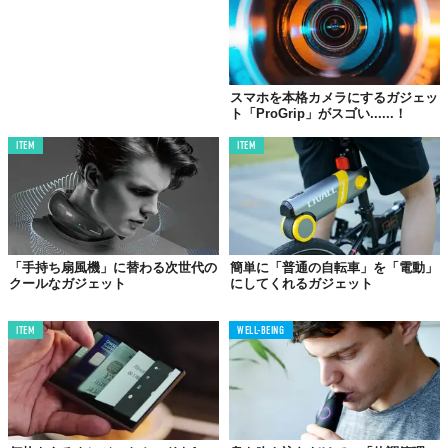
氷嚢を半分サイズにしてアームカバーの冷却スペースを確保しつ
つ、残りの空間にはチョコレートや飴、常備薬などを溶かさずに
保管できる「ミニ冷温庫」としても活用できるそうです。約180g
という軽さとキャップ一体型フックによる携帯性も、外出時の使
い勝手を考慮した設計と言えます。
スマホを本格カメラにするガジェッ
ト「ProGrip」がスゴい......！
ITEM
ITEM
「涼しさの循環」が示す可能性
冷却モードが2種類用意されている点も実用的です。コンビニなど
で買った市販の氷をそのまま入れる「即時モード」と、氷嚢に注
水して自宅の冷凍庫で凍らせる「極致速凍モード」。外出先での
急な暑さにも、計画的な準備にも対応できる柔軟さがあります。
「手持ち扇風機」に替わる次世代の
簡単に「普通の自転車」を「電動」
クールなガジェット
にしてくれるガジェット
ここ数年、日本の夏は「災害級の暑さ」と表現されることが珍し
くなくなりました。熱中症対策はもはやファッションや快適性の
ITEM
WELL-BEING
問題ではなく、健康と安全に直結するテーマです。そうした中
で、「冷たさが切れたらまた冷やせばいい」というシンプルかつ
合理的な循環の仕組みは、長時間の屋外活動を余儀なくされる
方々にとって、実用的な選択肢になり得るのではないでしょう
か。