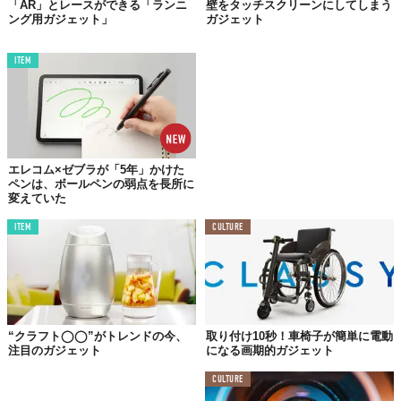
「AR」とレースができる「ランニ
壁をタッチスクリーンにしてしまう
©KONCIWA株式会社
ング用ガジェット」
ガジェット
コンセプトの斬新さだけでなく、製品としてのスペックにもしっ
かりとした裏付けがあるようです。
ITEM
アームカバーには、宇宙服にも使われる相変化材料「PCM素材」
が生地に配合されています。PCM素材とは、温度変化に応じて固
体と液体の間で状態が変わり、その過程で熱を吸収・貯蔵する特
殊な素材のこと。これにより、一般的なアームカバーよりも長く
低温の体感を維持できるとされています。
エレコム×ゼブラが「5年」かけた
ペンは、ボールペンの弱点を長所に
変えていた
接触冷感の指標であるq-max値は0.385を記録。業界で「冷感」と
認められる基準値が0.2であることを考えると、約1.9倍という数
ITEM
CULTURE
値はかなりのインパクトです。さらに、国内検査機関ボーケンに
よるテストでUPF50+認証を取得しており、紫外線遮蔽率はブラ
ックで99.9%以上、ホワイトでも99.3%に達するとのこと。10回
洗濯後も性能が落ちない高耐久設計という点も、日常使いを考え
ると心強いポイントでしょう。
“クラフト◯◯”がトレンドの今、
取り付け10秒！車椅子が簡単に電動
一方のアイスボトルは、SUS304ステンレスによる二層真空断熱
注目のガジェット
になる画期的ガジェット
構造を採用。結露を防ぐ設計のため、バッグの中が濡れる心配が
CULTURE
ありません。「ハーフ式シリコン氷嚢」という独自設計により、