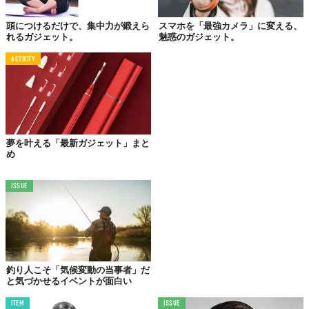
©KONCIWA株式会社
頭につけるだけで、集中力が鍛えら
スマホを「最強カメラ」に変える、
れるガジェット。
魅惑のガジェット。
夏の外出時に冷感アームカバーを使ったことがある方なら、きっ
と覚えがあるのではないでしょうか。装着した瞬間はひんやりし
ACTIVITY
て気持ちいいのに、しばらくすると体温を吸って生ぬるくなって
しまう——あの、なんとも言えないがっかり感です。
近年、猛暑対策グッズの市場は急速に拡大しており、ネッククー
ラーやハンディファン、冷感タオルなど多種多様な製品が登場し
ています。しかし、多くの製品に共通する課題が「効果の持続
夢を叶える「最新ガジェット」まと
め
性」でした。冷たさは時間とともに失われるもの、というのがあ
る種の常識だったわけです。
ISSUE
KONCIWA社が提案する「サイクル・クーリング（循環冷却）」
は、この常識に正面から挑んでいます。同社の発表によると、体
温を吸収して温まったアームカバーを丸めて専用のアイスボトル
に入れるだけで、内部の氷嚢が放つ冷気によりわずか数分で冷感
が復活するとのこと。つまり、涼しさを「使い切る」のではなく
釣り人こそ「気候変動の当事者」だ
「再チャージする」という考え方です。
と気づかせるイベントが面白い
この発想の面白さは、保冷ボトルを単なる飲み物の容器ではな
ITEM
ISSUE