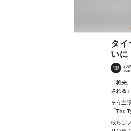
タイ
いに
202
TAB
「将来
される」
そう主
「The Ty
彼らは
リン車