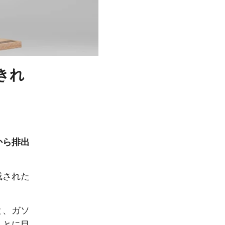
きれ
から排出
成された
と、ガソ
ことに目