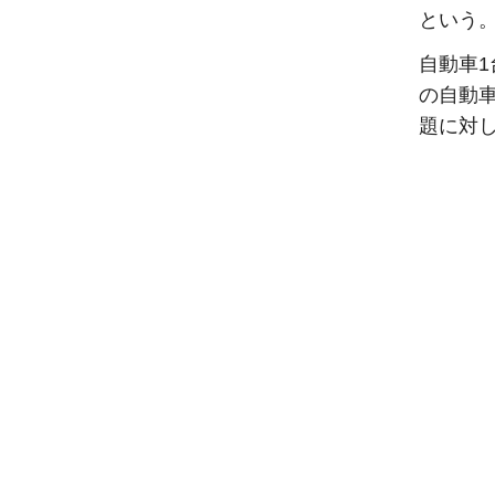
という
自動車
の自動
題に対