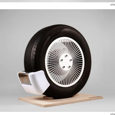
©Th
©Th