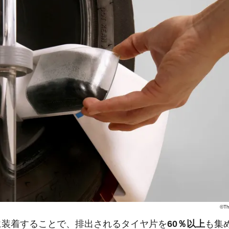
©Th
に装着することで、排出されるタイヤ片を
60％以上
も集