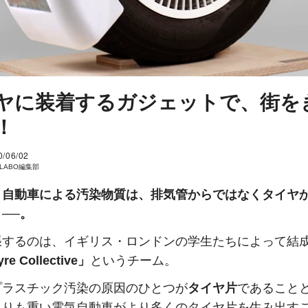
ヤに装着するガジェットで、街を
！
0/06/02
I LABO編集部
、自動車による汚染物質は、排気管からではなくタイヤ
──。
張するのは、イギリス・ロンドンの学生たちによって結
re Collective」
というチーム。
プラスチック汚染の原因のひとつが
タイヤ片
であること
よりも重い電気自動車がより多くのタイヤ片を生み出す