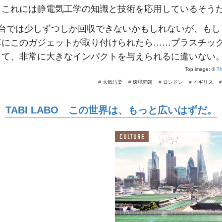
。これには静電気工学の知識と技術を応用しているそう
1台では少しずつしか回収できないかもしれないが、もし
車にこのガジェットが取り付けられたら……プラスチッ
して、非常に大きなインパクトを与えられるに違いない
Top image: ©
Th
#
大気汚染
#
環境問題
#
ロンドン
#
イギリス
TABI LABO この世界は、もっと広いはずだ。
CULTURE