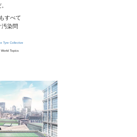
だ。
もすべて
ク汚染問
。
e Tyre Collective
#
World Topics