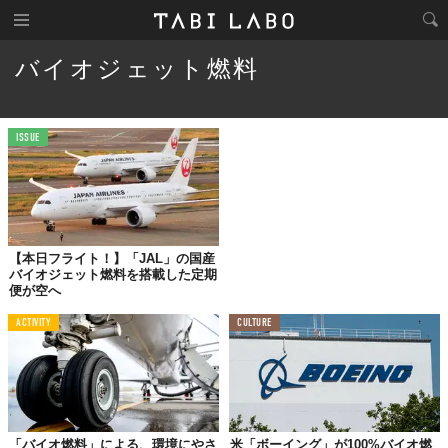
バイオジェット燃料
ISSUE
【本日フライト！】「JAL」の国産
バイオジェット燃料を搭載した定期
便が空へ
ACTIVITY
CULTURE
「バイオ燃料」による、環境にやさ
米「ボーイング」が100%バイオ燃