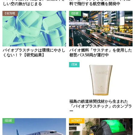
しい空の旅がはじまる
料で飛行する航空機を開発中
CULTURE
ISSUE
バイオプラスチックは環境にやさし
バイオ燃料「サステオ」を使用した
くない！？【研究結果】
都営バス58両が運行中
ITEM
福島の鉄道林間伐材から生まれた
「バイオプラスチック」のタンブラ
ー
ISSUE
ACTIVITY