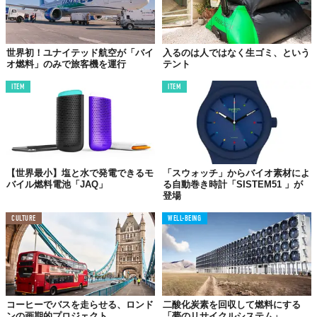
世界初！ユナイテッド航空が「バイ
入るのは人ではなく生ゴミ、という
オ燃料」のみで旅客機を運行
テント
ITEM
ITEM
【世界最小】塩と水で発電できるモ
「スウォッチ」からバイオ素材によ
バイル燃料電池「JAQ」
る自動巻き時計「SISTEM51 」が
登場
CULTURE
WELL-BEING
コーヒーでバスを走らせる、ロンド
二酸化炭素を回収して燃料にする
ンの画期的プロジェクト
「夢のリサイクルシステム」