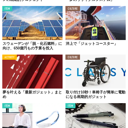
ITEM
CULTURE
スウェーデンが「脱・化石燃料」に
洋上で「ジェットコースター」
向け、650億円もの予算を投入
ACTIVITY
CULTURE
夢を叶える「最新ガジェット」まと
取り付け10秒！車椅子が簡単に電動
め
になる画期的ガジェット
ITEM
ITEM