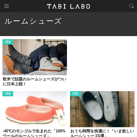
ルームシューズ
ITEM
欧米で話題のルームシューズがつい
に日本上陸！
ITEM
ITEM
-40℃のモンゴルで生まれた「100%
おうち時間を快適に！「いま欲しい
ウールのルームシューズ」
ルームシューズ6選」