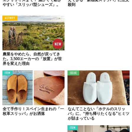
やすい「スリッパ型シューズ」。
殺到
アイボリー×イエローのモダンなデザインと配色は、ラグとセット
で使用するとインテリアを一気にアップグレードしてくれるは
ACTIVITY
ず。リネン100%で軽く、これからの季節でも快適に過ごせるだろ
う。
現在、FreshServiceのオンラインストアにて、Stay homeをもっ
と楽しめるよう、loomerのオンラインポップアップストアが
開催
されている
。スリッパは3色、2サイズ展開で7480円（税込）、ラ
農業をやめたら、自然が戻ってき
グ（BIG）は2万5300円（税込）。
た。3,500エーカーの「放置」が世
界を変えた理由
「上質」という言葉がぴったりのルームウェアやクッション、ブ
ITEM
ISSUE
ランケットなども販売されているので、ぜひともチェックを。
Top image: ©
2020 NEW STANDARD
TABI LABO
この世界は、もっと広いはずだ。
全て手作り！スペイン生まれの「一
なんてことない「ホテルのスリッ
枚革スリッパ」がお洒落
パ」に、“持ち帰りたくなる”ヒミツ
が詰まっている
ITEM