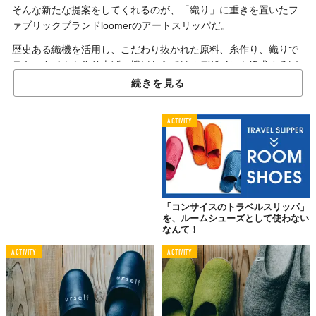
そんな新たな提案をしてくれるのが、「織り」に重きを置いたフ
ァブリックブランドloomerのアートスリッパだ。
歴史ある織機を活用し、こだわり抜かれた原料、糸作り、織りで
テキスタイルを作り上げ、機屋ならではのデザインを追求する同
ブランドのアートラグは、1stシーズンから展開している人気プロ
続きを見る
ダクト。そのクオリティに魅了された多くのファンを抱えてい
る。
ACTIVITY
今シーズン新たに登場したアートスリッパは、ラグと柄を共通さ
せながらも、スリッパに向くしなやかな生地にするためにヨコ糸
の太さを変更。裏面にはなんとビブラムソールを貼りつけ、程良
いグリップ力と履き心地の良さを実現した。
高価なスニーカーでは定番のビブラムソールを、贅沢にもスリッ
「コンサイスのトラベルスリッパ」
を、ルームシューズとして使わない
パに……。正直、オーバースペックでは？という気もしなくはな
なんて！
い。しかし、“本当にいいもの”を作りたいというブランドの本気
度がひしひしと伝わってくる。
ACTIVITY
ACTIVITY