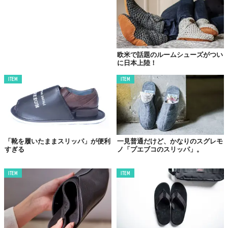
欧米で話題のルームシューズがつい
に日本上陸！
ITEM
ITEM
「靴を履いたままスリッパ」が便利
一見普通だけど、かなりのスグレモ
すぎる
ノ「プエブコのスリッパ」。
ITEM
ITEM