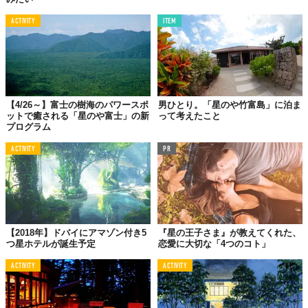
ACTIVITY
ITEM
【4/26～】富士の樹海のパワースポ
男ひとり。「星のや竹富島」に泊ま
ットで癒される「星のや富士」の新
って考えたこと
プログラム
ACTIVITY
PR
【2018年】ドバイにアマゾン付き5
『星の王子さま』が教えてくれた、
つ星ホテルが誕生予定
恋愛に大切な「4つのコト」
ACTIVITY
ACTIVITY