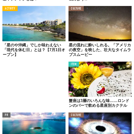
ACTIVITY
CULTURE
「星のや沖縄」でしか味わえない
星の流れに酔いしれる。「アメリカ
「現代を休む日」とは？【7月1日オ
の夜空」を映した、壮大なタイムラ
ープン】
プスムービー
ITEM
蟹座は3層のいろんな味……ロンド
ンのバーで飲める星座別カクテル
PR
CULTURE