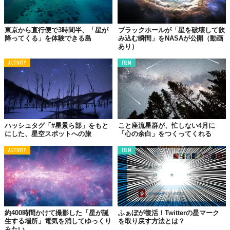
東京から直行便で3時間半、「星が
ブラックホールが「星を破壊して飲
降ってくる」を体験できる島
み込む瞬間」をNASAが公開（動画
あり）
ACTIVITY
ITEM
ハッシュタグ「#星景ら部」をもと
こと座流星群が、忙しない4月に
にした、星空スポットへの旅
「心の余白」をつくってくれる
ACTIVITY
ITEM
約400時間かけて撮影した「星が誕
ふぁぼが復活！Twitterの星マーク
生する場所」電気を消してゆっくり
を取り戻す方法とは？
みたい