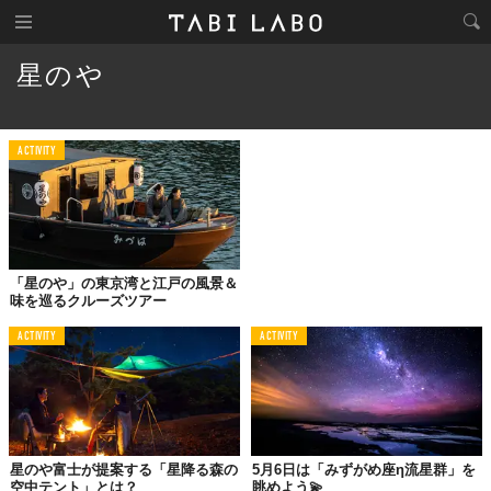
星のや
ACTIVITY
「星のや」の東京湾と江戸の風景＆
味を巡るクルーズツアー
ACTIVITY
ACTIVITY
星のや富士が提案する「星降る森の
5月6日は「みずがめ座η流星群」を
空中テント」とは？
眺めよう💫