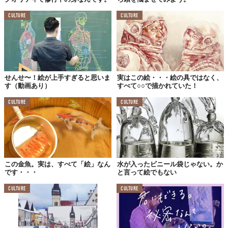
CULTURE
CULTURE
せんせ〜！絵が上手すぎると思いま
実はこの絵・・・絵の具ではなく、
す（動画あり）
すべて○○で描かれていた！
CULTURE
CULTURE
この金魚。実は、すべて「絵」なん
水が入ったビニール袋じゃない。か
です・・・
と言って絵でもない
CULTURE
CULTURE