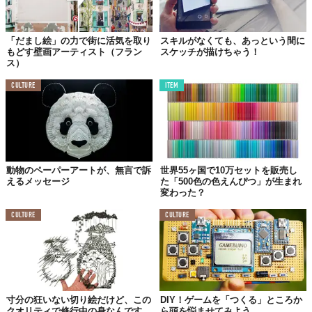
「だまし絵」の力で街に活気を取り
スキルがなくても、あっという間に
もどす壁画アーティスト（フラン
スケッチが描けちゃう！
ス）
CULTURE
ITEM
動物のペーパーアートが、無言で訴
世界55ヶ国で10万セットを販売し
えるメッセージ
た「500色の色えんぴつ」が生まれ
変わった？
CULTURE
CULTURE
寸分の狂いない切り絵だけど、この
DIY！ゲームを「つくる」ところか
クオリティで修行中の身なんです。
ら頭を悩ませてみよう。