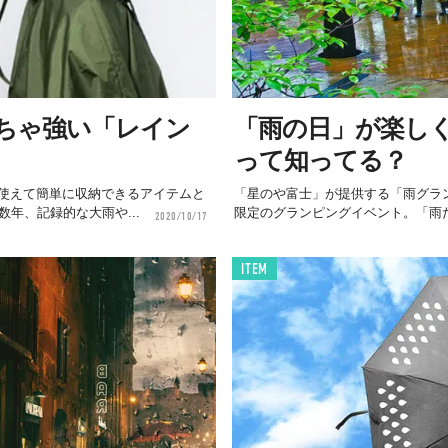
ちゃ強い「レイン
「雨の日」が楽し
って知ってる？
使えて簡単に収納できるアイテムと
「星のや富士」が提供する「雨グラン
年、記録的な大雨や...
限定のグランピングイベント。「雨
2020/10/17
ITEM