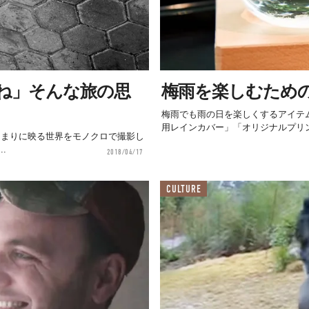
ね」そんな旅の思
梅雨を楽しむため
梅雨でも雨の日を楽しくするアイテ
用レインカバー」「オリジナルプリ
んは、水たまりに映る世界をモノクロで撮影し
.
2018/04/17
CULTURE