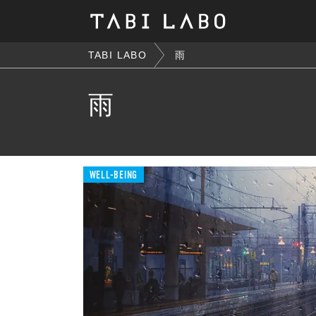
TABI LABO
雨
雨
WELL-BEING