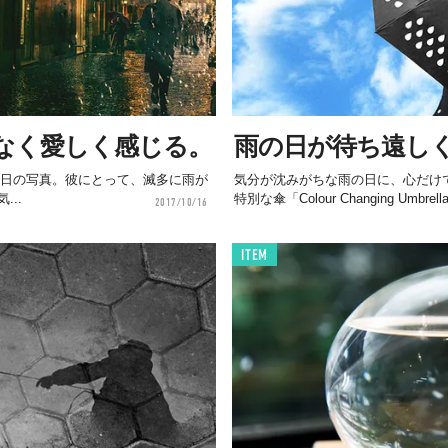
なく愛しく感じる。
雨の日が待ち遠し
iの雨の日の写真。彼にとって、滅多に雨が
気分が沈みがちな雨の日に、心だけで
..
特別な傘「Colour Changing Umbrel
2017/10/16
ITEM