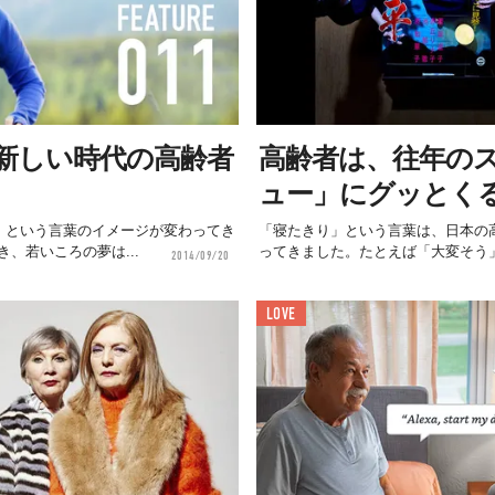
新しい時代の高齢者
高齢者は、往年の
ュー」にグッとく
」という言葉のイメージが変わってき
「寝たきり」という言葉は、日本の
、若いころの夢は...
ってきました。たとえば「大変そう」
2014/09/20
LOVE