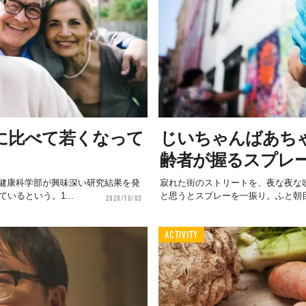
に比べて若くなって
じいちゃんばあち
齢者が握るスプレ
ツ健康科学部が興味深い研究結果を発
寂れた街のストリートを、夜な夜な
いるという。1...
と思うとスプレーを一振り。ふと朝目
2020/10/03
ACTIVITY