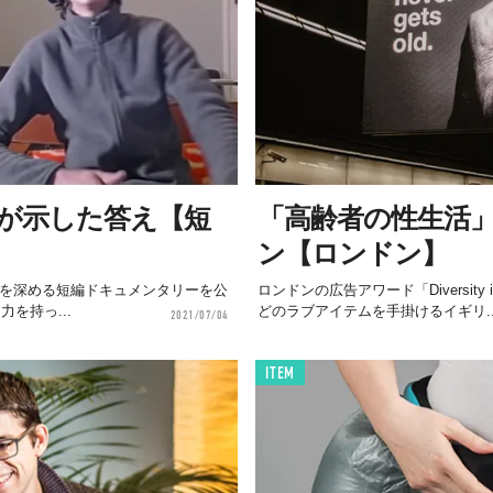
」が示した答え【短
「高齢者の性生活
ン【ロンドン】
交流を深める短編ドキュメンタリーを公
ロンドンの広告アワード「Diversity in
を持っ...
どのラブアイテムを手掛けるイギリ..
2021/07/04
ITEM