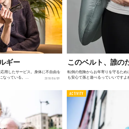
ルギー
このベルト、誰の
護に応用したサービス。身体に不自由を
転倒の危険からお年寄りを守るため
なっている。...
も安心て孫と遊べるっていいですよ
2018/04/09
ACTIVITY