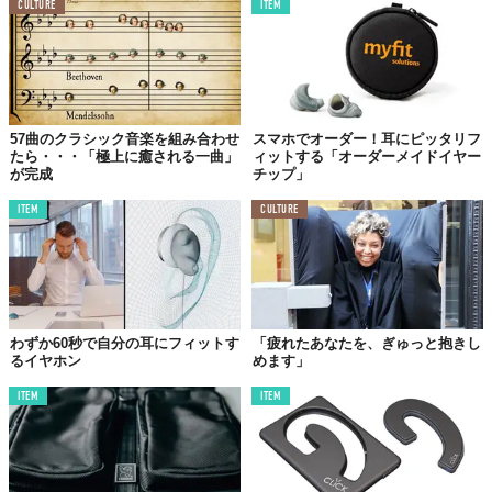
CULTURE
ITEM
57曲のクラシック音楽を組み合わせ
スマホでオーダー！耳にピッタリフ
たら・・・「極上に癒される一曲」
ィットする「オーダーメイドイヤー
が完成
チップ」
ITEM
CULTURE
わずか60秒で自分の耳にフィットす
「疲れたあなたを、ぎゅっと抱きし
るイヤホン
めます」
ITEM
ITEM