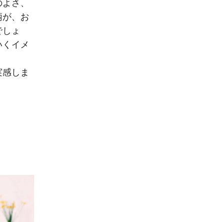
のよさ、
柄が、お
でしょ
いくイメ
実感しま