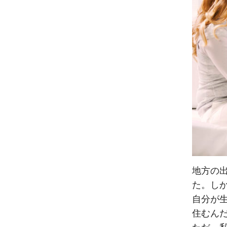
地方の
た。し
自分が
住むん