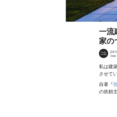
一流
家の
201
TAB
私は建
させて
自著『
の依頼