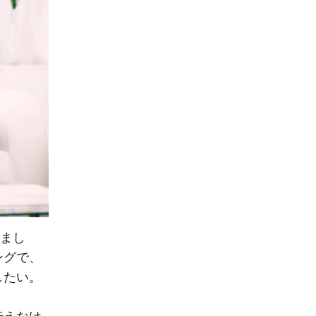
いまし
ングで、
したい。