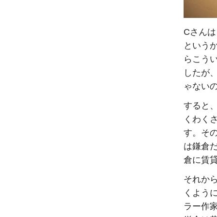
Cさん
という
らこう
したが
ゃない
すると
くわく
す。そ
は鎌倉
倉に賃
それか
くよう
ラー作