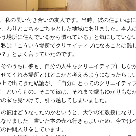
は、私の長い付き合いの友人です。当時、彼の住まいは
か、わりとごちゃごちゃとした地域にありました。本人
いう場所に住んでいるから慣れている」と気にしていな
、私は「こういう場所でクリエイティブになることは難
の？」とよく言っていたのです。
、そのうちに彼も、自分の人生をクリエイティブにしな
させてくれる場所とはどこかと考えるようになったらし
の上で出てきた結論が、「自分にとってのクリエイティ
だ」というもの。そこで彼は、それまで縁もゆかりもな
貸の家を見つけて、引っ越してしまいました。
らの彼はどうなったのかというと、大学の准教授になり
になりました。書いた本の売れ行きもよいため、今では
家の仲間入りをしています。