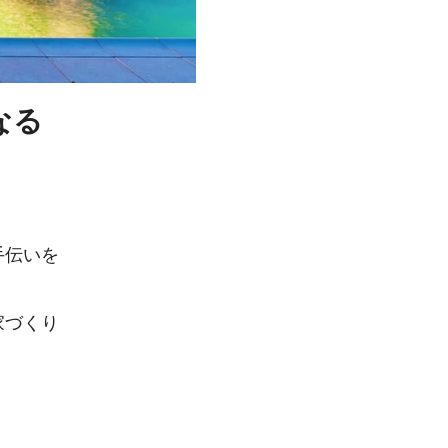
なる
手伝いを
家づくり