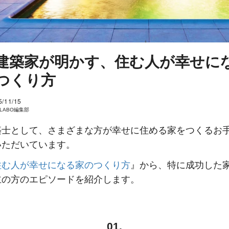
建築家が明かす、住む人が幸せに
つくり方
5/11/15
I LABO編集部
築士として、さまざまな方が幸せに住める家をつくるお
いただいています。
住む人が幸せになる家のつくり方
』から、特に成功した
主の方のエピソードを紹介します。
01.