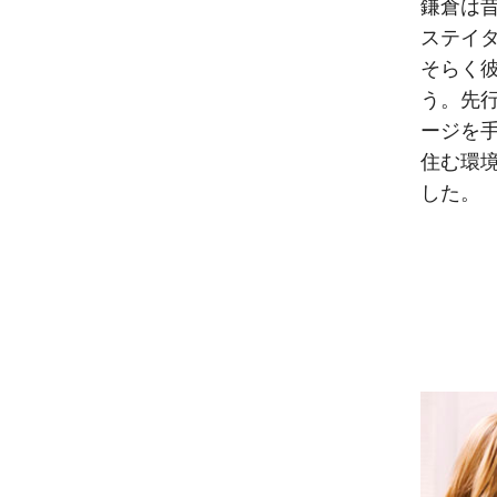
鎌倉は
ステイ
そらく
う。先
ージを
住む環
した。