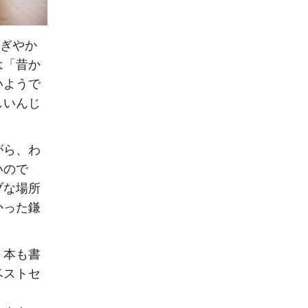
にぎやか
は「昔か
いようで
しいんじ
がら、わ
いので
ブな場所
かった鎌
、本も書
ベストセ