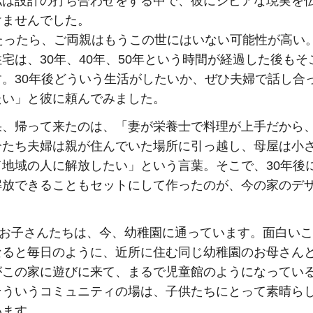
私は設計の打ち合わせをする中で、彼にシビアな現実を
けませんでした。
年たったら、ご両親はもうこの世にはいない可能性が高い
宅は、30年、40年、50年という時間が経過した後もそ
す。30年後どういう生活がしたいか、ぜひ夫婦で話し合
たい」と彼に頼んでみました。
果、帰って来たのは、「妻が栄養士で料理が上手だから、
分たち夫婦は親が住んでいた場所に引っ越し、母屋は小
て地域の人に解放したい」という言葉。そこで、30年後
解放できることもセットにして作ったのが、今の家のデ
のお子さんたちは、今、幼稚園に通っています。面白い
なると毎日のように、近所に住む同じ幼稚園のお母さん
がこの家に遊びに来て、まるで児童館のようになってい
そういうコミュニティの場は、子供たちにとって素晴ら
います。