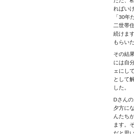
ただ、
ればい
「30
二世帯住
続けま
もらい
その結
には自
ェにし
として
した。
Dさん
夕方に
んたち
ます。
だと思