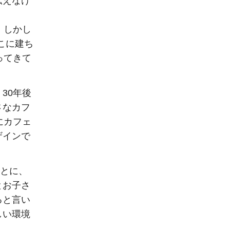
伝えなけ
。しかし
こに建ち
ってきて
30年後
さなカフ
にカフェ
ザインで
ことに、
とお子さ
ると言い
しい環境