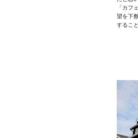
「カフ
望を下
するこ