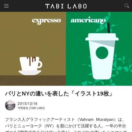
パリとNYの違いを表した「イラスト19枚」
2015/12/16
平野星良 (TABI LABO)
フランス人グラフィックアーティスト（Vahram Muratyan）は、
パリとニューヨーク（NY）を股にかけて活躍する人。一年の半分