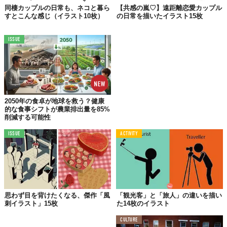
まであります。それから4年遅れで開通したNY。現在は33路線で
同棲カップルの日常も、ネコと暮ら
【共感の嵐♡】遠距離恋愛カップル
すとこんな感じ（イラスト10枚）
の日常を描いたイラスト15枚
運行。規模も違えば、切符のデザインも違います。
ISSUE
04.
デザインで見てみると…
2050年の食卓が地球を救う？健康
的な食事シフトが農業排出量を85%
削減する可能性
ISSUE
ACTIVITY
思わず目を背けたくなる、傑作「風
「観光客」と「旅人」の違いを描い
現代アートを代表する二大ミュージアム。
刺イラスト」15枚
た14枚のイラスト
CULTURE