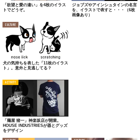
「欲望と愛の違い」を4枚のイラス
ジョブズやアインシュタインの名言
ル」こちらの由来は諸説あり、大恐慌時代多くの失業者がNYでリ
トでどうぞ。
を、イラストで表すと・・・（6枚
ンゴ売りをしていたから説が有力です。
画像あり）
CULTURE
02.
トレンドを引っ張るのは彼ら？
犬の気持ちを表した「11枚のイラス
ト」。意外と見逃してる？
ACTIVITY
「麺屋 猪一」神楽坂店が開業。
HOUSE INDUSTRIESが器とグッズ
最近、日本のファッション誌でも見かけるようになった「ボボ」
をデザイン
って何？これは、bourgeois bohemian（ブルジョワーズ・ボヘミ