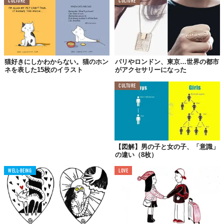
CULTURE
CULTURE
アン）の頭文字をとった造語。何不自由なく気ままに暮らす人々
の意。NYで言うところの“ヒップスター”だということのよう。
03.
地下鉄の切符からも
猫好きにしかわからない。猫のホン
パリやロンドン、東京…世界の都市
ネを表した15枚のイラスト
がアクセサリーになった
規模の違いが明確
CULTURE
【図解】男の子と女の子、「意識」
の違い（8枚）
WELL-BEING
LOVE
パリのメトロは、1900年のパリ万博に合わせて開通。現在14号線