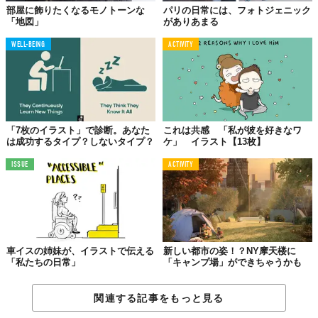
NYスタイルかな？
部屋に飾りたくなるモノトーンな
パリの日常には、フォトジェニック
「地図」
がありあまる
WELL-BEING
ACTIVITY
「7枚のイラスト」で診断。あなた
これは共感 「私が彼を好きなワ
は成功するタイプ？しないタイプ？
ケ」 イラスト【13枚】
ISSUE
ACTIVITY
文化のある街には、決まって美味しいパン屋がズラリ。知ってま
した？
車イスの姉妹が、イラストで伝える
新しい都市の姿！？NY摩天楼に
「私たちの日常」
「キャンプ場」ができちゃうかも
07.
関連する記事をもっと見る
NYは手で「止まれ」