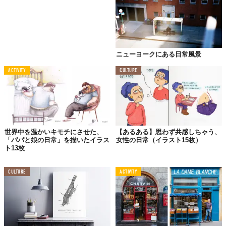
05.
エスプレッソ派？
アメリカーノ派？
ニューヨークにある日常風景
ACTIVITY
CULTURE
世界中を温かいキモチにさせた、
【あるある】思わず共感しちゃう、
「パパと娘の日常」を描いたイラス
女性の日常（イラスト15枚）
ト13枚
このサイズ感の違いって、何なのでしょう？
CULTURE
ACTIVITY
06.
食べ歩きに向いているのは