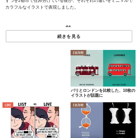
ずつを2都市で住み分けている彼が、それぞれの違いをミニマルで
カラフルなイラストで表現しました。
01.
“光の都”パリ
続きを見る
“ビッグアップル”NY
CULTURE
パリとロンドンを比較した、10枚の
イラストが話題に
LOVE
CULTURE
「花の都」と形容されるパリですが、フランスではヴィル・リュ
ミエール（光の都）と呼ばれています。ご存知「ビッグアップ