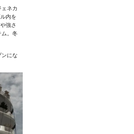
ジェネカ
ビル内を
きや強さ
テム。冬
プンにな