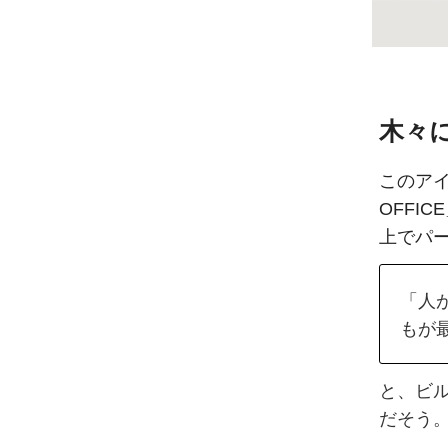
木々
このアイ
OFFI
上でパ
「人
もが
と、ビ
だそう