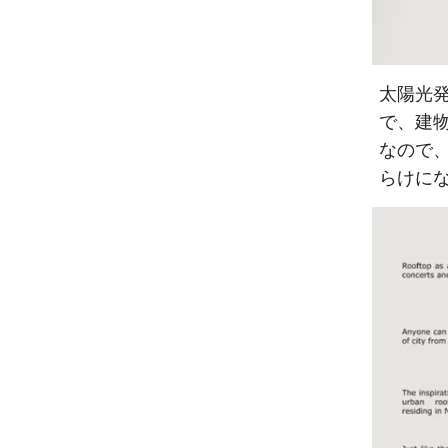
太陽光
で、建
なので
らけに