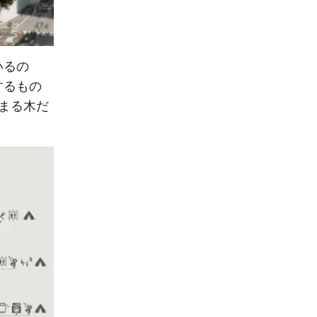
いるの
するもの
まる木だ