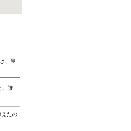
招き、屋
と、誰
考えたの