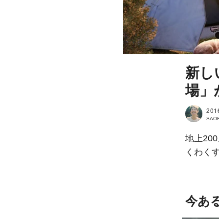
新し
場」
201
SAOR
地上2
くわく
今あ