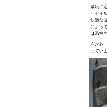
環境に
ーセイル
快適な温
によっ
は温室
左が冬
ってい