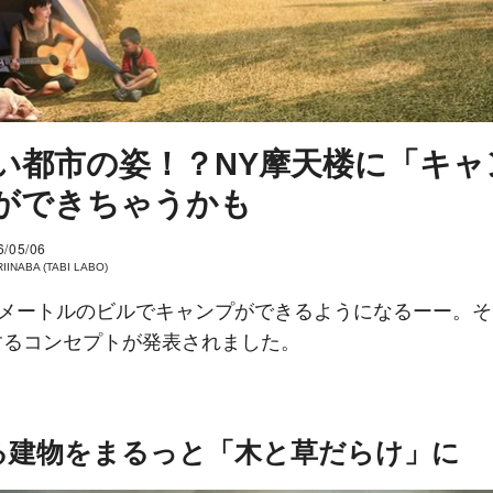
い都市の姿！？NY摩天楼に「キャ
ができちゃうかも
6/05/06
IINABA (TABI LABO)
00メートルのビルでキャンプができるようになるーー。
するコンセプトが発表されました。
る建物をまるっと「木と草だらけ」に