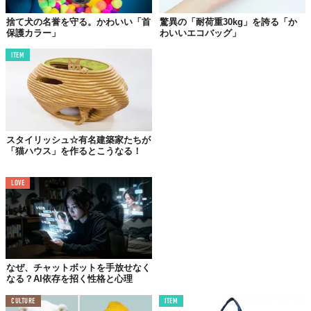
捨て犬の名誉を守る。かわいい「首
驚異の「耐荷重30kg」を誇る「か
保護カラー」
わいいエコバッグ」
ITEM
スタイリッシュ☆有名建築家たちが
「猫ハウス」を作るとこうなる！
LOVE
まずは、バッグ前面に配されたこのリアルな猫の表情をみてくだ
さい。英国ブランド「
Limittless Bags
」のデザインには、その甘
ったるさを感じませんよね？
リアルで生き生きとした表情もさることながら、変なてかりや光
沢感がなく発色もマットで落ち着いた風合い。しかも、すべてハ
なぜ、チャットボットを手放せなく
なる？AI依存を招く性格と心理
ンドメイドで作られたものなんです。
CULTURE
ITEM