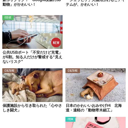
動物」がかわいい！
テムが、かわいい！
ISSUE
公共USBポート「不安だけど充電」
が6割。知る人だけが警戒する“見え
ないリスク”
CULTURE
CULTURE
保護施設から引き取られた「心やさ
日本のかわいいおみやげ#4 北海
しき闘犬」
道・遠軽の「動物寄木細工」
ITEM