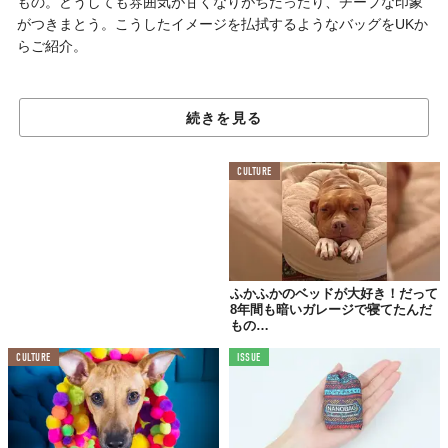
もの。どうしても雰囲気が甘くなりがちだったり、チープな印象
がつきまとう。こうしたイメージを払拭するようなバッグをUKか
らご紹介。
大人かわいい
続きを見る
ハンドメイドのアニマルバッグ
CULTURE
ふかふかのベッドが大好き！だって
8年間も暗いガレージで寝てたんだ
もの…
CULTURE
ISSUE