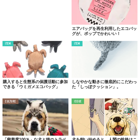
このバッグのもう一つの特長が動物たちの耳にありました。パタ
パタと耳が折れて飛び出す3D仕様に。気分で片耳だけパタンと折
エアバッグを再生利用したエコバッ
れば、動物たちの表情も微妙に変化がつけられるでしょ。
グが、ポップでかわいい！
ITEM
ITEM
オシャレなだけじゃない
環境への本気度
購入すると生態系の保護活動に参加
しなやかな動きに徹底的にこだわっ
できる「ウミガメエコバッグ」
た「しっぽクッション」。
CULTURE
ISSUE
「密着度100％」な犬と猫のトラベ
犬を飼い始めると、人間の性格はこ