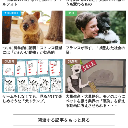
ルフォト
うも変わるもの
WELL-BEING
ISSUE
ついに科学的に証明！ストレス軽減
フランスが示す、「成熟した社会の
には「かわいい動物」が効果的
証」
CULTURE
CULTURE
ゲームをしなくても、見るだけで楽
大量生産・大量処分。モノのように
しめそうな「犬トランプ」
ペットを扱う業界の「裏側」を伝え
る動画に考えさせられる・・・
関連する記事をもっと見る