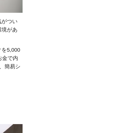
気がつい
環境があ
5,000
お金で内
、簡易シ