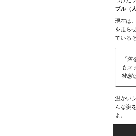
つけた
プル（
現在は
を走ら
ている
「体
もス
状態
温かい
んな姿を
よ。