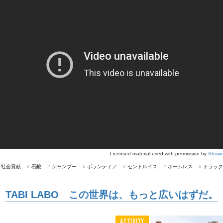
Licensed material used with permission by
Showe
#
社会貢献
#
石鹸
#
シャンプー
#
ボランティア
#
セントルイス
#
ホームレス
#
トラック
TABI LABO この世界は、もっと広いはずだ。
ACTIVITY