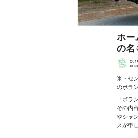
ホー
の名
201
KENJ
米・セ
のボラ
「ボラ
その内
やシャ
スが申