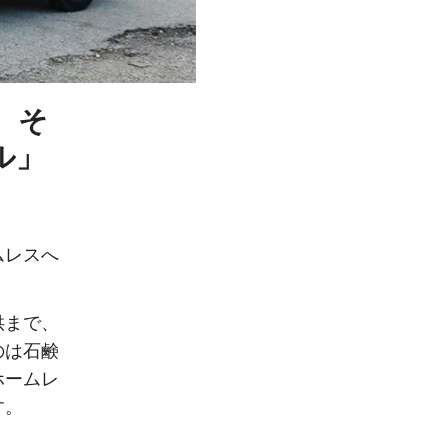
、そ
ル」
ムレスへ
供まで、
のは石鹸
ホームレ
す。