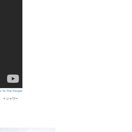
r To The People
#
シャワー