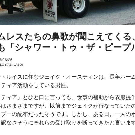
ムレスたちの鼻歌が聞こえてくる
も「シャワー・トゥ・ザ・ピープ
6/06/26
I.O (TABI LABO)
ントルイスに住むジェイク・オースティンは、長年ホー
ンティア活動をしている男性。
ンティア」とひと口に言っても、食事の補助から衣服提
容はさまざまですが、以前までジェイクが行なっていた
ンプーの配布だったそうです。しかし、ある日。一人の
し訳なさそうにそれらの受け取りを断ってきたと言いま