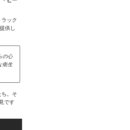
ザ・ピー
トラック
を提供し
らの心
な衛生
」
たち。そ
見です