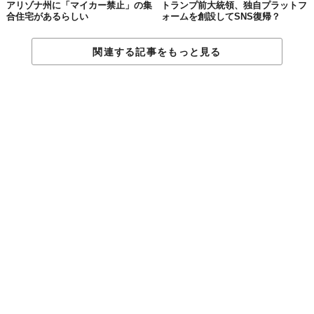
アリゾナ州に「マイカー禁止」の集
トランプ前大統領、独自プラットフ
合住宅があるらしい
ォームを創設してSNS復帰？
関連する記事をもっと見る
良い意味で期待を裏切ってくれる、清潔感がある内観。