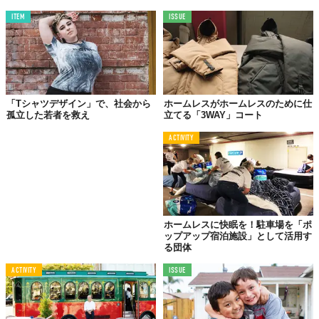
ITEM
ISSUE
「Tシャツデザイン」で、社会から
ホームレスがホームレスのために仕
孤立した若者を救え
立てる「3WAY」コート
ACTIVITY
ホームレスに快眠を！駐車場を「ポ
ップアップ宿泊施設」として活用す
る団体
ACTIVITY
ISSUE