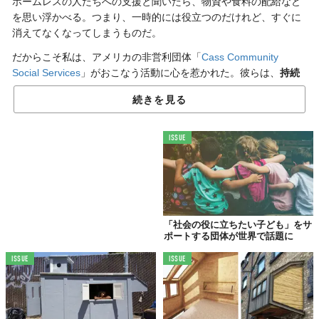
ホームレスの人たちへの支援と聞いたら、物資や食料の配給など
を思い浮かべる。つまり、一時的には役立つのだけれど、すぐに
消えてなくなってしまうものだ。
だからこそ私は、アメリカの非営利団体「
Cass Community
Social Services
」がおこなう活動に心を惹かれた。彼らは、
持続
性のある支援
をさまざまな形で行っている。
続きを見る
家を建てて終わり、
ISSUE
ではない。
「社会の役に立ちたい子ども」をサ
ポートする団体が世界で話題に
ISSUE
ISSUE