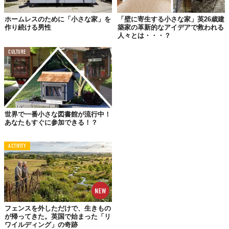
ホームレスのために「小さな家」を
「壁に寄生する小さな家」英26歳建
作り続ける男性
築家の革新的なアイデアで救われる
人々とは・・・？
CULTURE
ミシガン州デトロイトに建てられたカラフルな家。これこそが、
ホームレスの人たちへ提供されるものだ。知らずに見ると、まさ
か「支援物資」だとは思わないだろう。
もちろん入居するには条件がある
、が、まずは家の様子を簡単
世界で一番小さな図書館が流行中！
に。
あなたもすぐに参加できる！？
ACTIVITY
フェンスを外しただけで、生きもの
が帰ってきた。英国で始まった「リ
ワイルディング」の奇跡