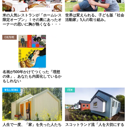
中が白で統一されたブルーの家。
米の人気レストランが「ホームレス
世界は変えられる。子ども版「社会
限定オープン」！その裏にあったオ
活動家」5人の取り組み。
ーナーの思いに胸が熱くなる・・・
CULTURE
名画が500年かけてつくった「理想
の体」、あなたも内面化しているか
もしれない
WELL-BEING
ITEM
人生で一度、「家」を失った人たち
スコットランド流「人を大切にする