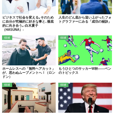
ビジネスで社会を変える｡そのため
人生のどん底から這い上がったフォ
に自分が究極的に好きな事と､徹底
トグラファーにみる「成功の秘訣」
的に向き合う｡-白木夏子
（HASUNA）-
ISSUE
ISSUE
ホームレスへの「無料ヘアカット」
もうひとつのサッカーW杯――ベン
が、思わぬムーブメントへ！（ロン
のトピックス
ドン）
ISSUE
ISSUE