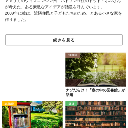
アメリカのウィスコンシン州、ハドソン在住の
トッド・ボルさん
が考えた、ある素敵なアイデアが話題を呼んでいます。
2009年に彼は、近隣住民と子どもたちのため、とある小さな家を
作りました。
続きを見る
CULTURE
まるでおとぎ話に出てくるようなその小さな家の中には、本がぎ
っしり詰まっています。実はこれ、読まなくなった本をまわりの
人とシェアするための図書館だとか。
ナゾだらけ！「森の中の図書館」が
話題
「
Upworthy
」によれば、この小さなお家は「Little Free
Libraries（小さな無料図書館）」と呼ばれています。通行人は自
ACTIVITY
ISSUE
分がいらなくなった本をこの家の中に入れたり、欲しい本を自由
に持っていくことができるのだとか。
しかもこのように小さいボックスを作れば、自分の庭先で誰でも
簡単に始めることができるのです。