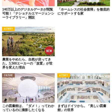
140万以上のデジタルデータが閲覧
「ホームレスの社会復帰」を徹底的
可能！「ナショナルエマージェンシ
にサポートする家
ーライブラリー」開設
「
Upworthy
」によれば、小さな無料図書館はアメリカとカナダの
全州に広がり、その他メキシコやオーストラリアなど、世界80ヶ
ACTIVITY
国に設置されています。
農業をやめたら、自然が戻ってき
た。3,500エーカーの「放置」が世
界を変えた理由
CULTURE
ACTIVITY
この図書館は、「ダメ！」ってわか
まずはドイツから。「美しい図書
っているのに撮影したくなる
館」の世界