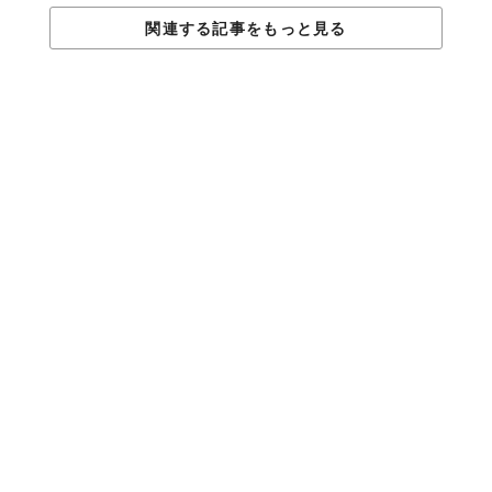
Reference：
Upworthy
関連する記事をもっと見る
TABI LABO
この世界は、もっと広いはずだ。