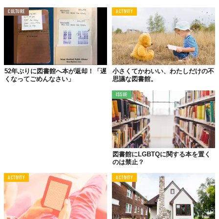
お母さんへの思いから
CULTURE
ACTIVITY
52年ぶりに図書館へ本が返却！「遅
小さくてかわいい、わたしだけの不
くなってごめんなさい」
思議な図書館。
ISSUE
このアイデアを考案したトッド・ボルさんは、読書好きで元教師
の母親のためにこのアイデアを思いついたと明かしています。学
校のように見立てた小さなボックスの中に本を詰め、
それを庭の
前に設置したことが始まりだったそう。
近隣住民や友だちがこのアイデアを気に入ったことをきっかけ
図書館にLGBTQに関する本を置く
に、ボルさんは至る所に小さな無料図書館を作り、今に至ると
のは禁止？
か。
ACTIVITY
ACTIVITY