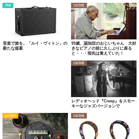
だのコルネット奏者でした。しかし、その演奏テクニックは現在
ITEM
CULTURE
に至るまで比肩するものがおらず、後の奏者たちに強い影響を与
え、現在でも多くのトランぺット奏者が目標としています。
個性的で豊かで精緻なフレージングは、コルネットをただの楽器
演奏ではなく、芸術の域まで高めました。
音楽で旅を。「ルイ・ヴィトン」の
95歳、認知症のおじいちゃん 大好
新たな提案
きなピアノの前に久しぶりに座る
けっしてうまくはない
と・・・指先は覚えていた！
一流のヴォーカリスト
CULTURE
アームストロングの特徴的な「だみ声」は、美声ではないし、け
っして歌がうまいアーティストというわけではありません。しか
し低く暖かな声で情感たっぷりに歌い上げ、聴いている人の心を
つかみます。
レディオヘッド『Creep』をスモー
現在も、ジャズ・ヴォーカリストたちに大きな影響を与えている
キーなジャズバージョンで
ことは言うまでもないでしょう。
ACTIVITY
CULTURE
偶然から生まれた
「スキャット」スタイル