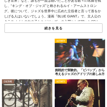
しき世界」など、誰もが一度は聴いたことがある数々の名曲を残
し、“キング・オブ・ジャズ”と称されるルイ・アームストロン
グ。彼について、ジャズを世界中に広めた立役者と言って首をか
しげる人はいないでしょう。漫画『BLUE GIANT』で、主人公の
クラスメイトの女の子たちがジャズへの入門として聴いたCDも、
ルイ・アームストロングでした。
続きを見る
そんな彼の生涯と功績を、油井正一さんの著書『生きているジャ
ズ史』から紹介してみたいと思います。
ACTIVITY
ジャズアーティストとして
初めて「TIME」の表紙に
挑戦的で実験的。「ビバップ」から
考えるジャズのアドリブの楽しみ方
CULTURE
ACTIVITY