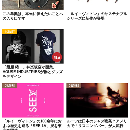
彼のジャズ・ヴォーカリストとして一番大きな功績は、新しいス
この羊羹は、本当に伝えたいことへ
「ルイ・ヴィトン」のサステナブル
タイルを確立したことにあると言えるでしょう。1926年2月26日
の入り口です
シリーズに新作が登場
の朝、アームストロングにより世界で初めての「スキャット」が
録音されました。スキャットとは、歌詞の代わりに「ドゥ、ド
ACTIVITY
ゥ、ドゥ」や「ダバ、ダバ、ダバ」など、アクセントがつけやす
い意味のない音を充てる歌唱スタイルのことです。
ある日、アームストロングがレコードを録音中に歌詞カードを落
としてしまい、苦肉の策として適当な音を充てて歌い続けたそう
です。あとからその録音を聴いてみたところ、出来が素晴らしか
「麺屋 猪一」神楽坂店が開業。
ったため、そのままレコードとして販売しました。そしてこのレ
HOUSE INDUSTRIESが器とグッズ
コードが大ヒットを記録したのです。これがスキャットの始まり
をデザイン
だと言われています。
CULTURE
CULTURE
これをきっかけに、歌詞を単にメロディに乗せて歌うのではな
く、時には楽器のように使い、アドリブを入れるというヴォーカ
ルの技法が編み出されました。
「ルイ・ヴィトン」の160余年にお
ルーツは日本のジャズ喫茶？アメリ
ハリウッドから
よぶ歴史を巡る「SEE LV」展を東
カで「リスニングバー」が大流行