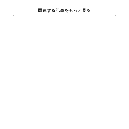
1971年7月6日、サッチモは就寝中の心臓発作で亡くなりました。
関連する記事をもっと見る
葬儀には、各界の大御所がこぞって参列し、別れを惜しんだそう
です。
『生きているジャズ史』著：油井正一（リ
ットーミュージック立東舎文庫）
1950年代中頃、ミュージック・ライフ誌に連載され、そ
の後1冊にまとめられた名著が、装丁も新たに復活。発売
当時「鋭い視点でジャズをとらえ、わかりやすく歴史をつ
づった名著」と絶賛され、それぞれの時代の視点からアッ
プ・トゥ・デイトなジャズを語り続けた本書は、まさに
「生きているジャズ史」。ジャズ初心者も、名うてのマニ
アも、まずはこれからジャズを読もう。
Top Photo by
Underwood Archives/Getty Images
TABI LABO
この世界は、もっと広いはずだ。