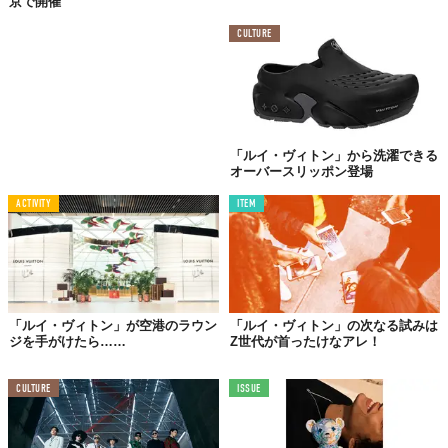
京で開催
ジャズを広める
CULTURE
「ルイ・ヴィトン」から洗濯できる
オーバースリッポン登場
ACTIVITY
ITEM
「ルイ・ヴィトン」が空港のラウン
「ルイ・ヴィトン」の次なる試みは
ジを手がけたら……
Z世代が首ったけなアレ！
1930年代に入ると、ルイ・アームストロングの人気は不動のもの
となり、「サッチモ」の愛称で親しまれるようになりました。全
CULTURE
ISSUE
米各地のショーを転々とし、イギリスやヨーロッパへコンサート
ツアーを行いました。