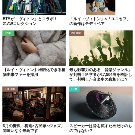
当時彼が契約していたレコード会社は売り上げを伸ばすため、サ
ッチモに盛んに流行歌の録音や、彼の多芸さを使いエンターテイ
ナーとしてコマーシャルをさせました。
BTSが「ヴィトン」とコラボ！
「ルイ・ヴィトン」×「ユニセフ」
21AWコレクション
の新作はテディベア
また、1950年代には俳優としてハリウッドへ進出をし、数々の映
画に出演します。黒人の音楽としてアンダーグラウンド的な扱い
ISSUE
CULTURE
をされていたジャズでしたが、劇中のルイ・アームストロングに
演奏によって、一般に認知されるようになったのです。
冒頭の「聖者の行進」「バラ色の人生」「セ・シ・ボン」も映画
に使用されたり、フランスのシャンソンをジャズとして歌うこと
で人気を博しました。また来日公演も行われ、日本の人々は彼の
【ルイ・ヴィトン】堆肥化できる植
最も影響力のある「音楽ジャンル」
生のブルースに酔いしれたのです。
物由来ファーを採用
が判明！科学者が17,904曲を検証し
て、判明した音楽史の真相とは？
その後も、CMでの音楽の起用やTV番組にも積極的に出演し、ジ
CULTURE
ITEM
ャズの啓蒙活動に努めました。こういった社会的地位を確立して
いたのにも係わらず、ルイ・アームストロングはずっと政治的な
発言を避け、いち演奏者であるスタンスを崩しませんでした。
後年もベトナム戦争や黒人の差別などに対して積極的に意見を発
するわけではありませんでしたが、「聖者の行進」のリリース
6月の贅沢「梅雨×古民家×ジャズ」
スピーカーは音を流すためだけのも
や、アカデミー賞の辞退、政府の行事であるソ連への慰問を中止
間違いなく最高です
のではない？
するなどし、自身の意思を活動という形で社会に訴えました。