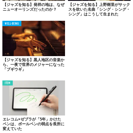
【ジャズを知る】発祥の地は、なぜ
【ジャズを知る】上野樹里がサック
ニューオーリンズだったのか？
スを吹いた名曲「シング・シング・
シング」はこうして生まれた
WELL-BEING
ぎょろぎょろの目に、大きな口と、チャーミングな笑顔。ルイ・
アームストロング。
【ジャズを知る】黒人地区の音楽か
彼のだみ声による歌は、一度聴いたら忘れられません。ルイ・ア
ら、一夜で世界のメジャーになった
ームストロングは20世紀を代表するエンターテイナーの一人で
「ブギウギ」
す。トランペット奏者、ヴォーカル、役者に文筆と、マルチな活
躍を見せ、ジャズ演奏者として初めて「TIME」の表紙を飾ったの
ITEM
も彼でした。
本来は
コルネット奏者だった
エレコム×ゼブラが「5年」かけた
ペンは、ボールペンの弱点を長所に
数々の才能を発揮したルイ・アームストロングですが、本来はた
変えていた