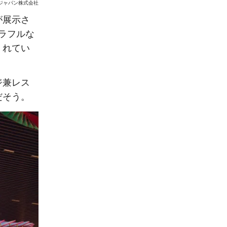
 ジャパン株式会社
が展示さ
ラフルな
くれてい
ジ兼レス
だそう。