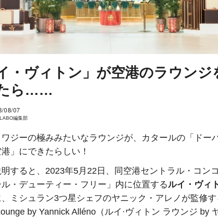
イ・ヴィトン」が空港のラウンジ
たら……
3/08/07
I LABO編集部
ョワジーの極みみたいなラウンジが、カタールの「ドー
空港」にできたらしい！
明すると、2023年5月22日、同空港セントラル・コン
ール・デューティー・フリー」内に位置する
ルイ・ヴィト
、ミシュラン3つ星シェフのヤニック・アレノが監修する｢
n Lounge by Yannick Alléno（ルイ·ヴィトン ラウンジ b