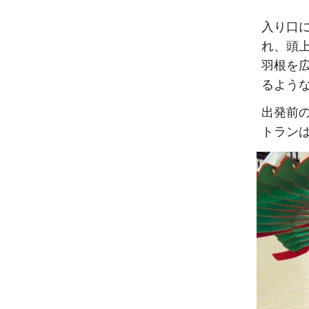
入り口
れ、頭
羽根を
るよう
出発前
トラン