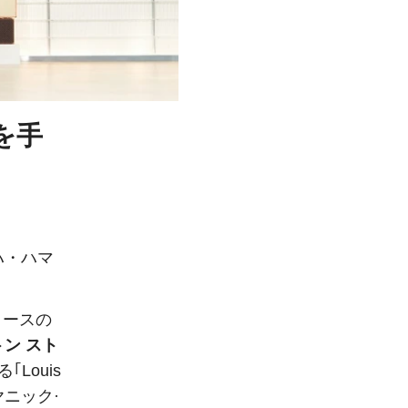
を手
ハ・ハマ
コースの
ン スト
Louis
y ヤニック·