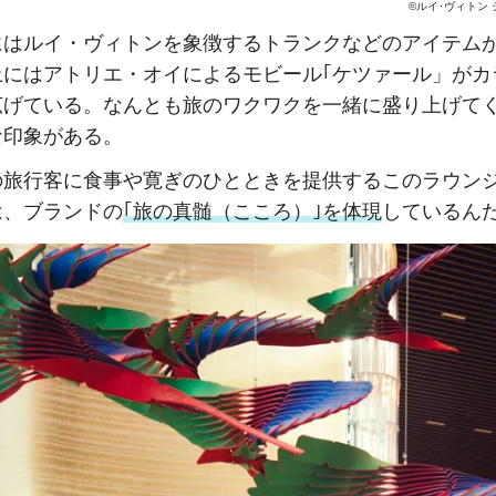
©ルイ･ヴィトン
にはルイ・ヴィトンを象徴するトランクなどのアイテム
上にはアトリエ・オイによるモビール｢ケツァール」がカ
広げている。なんとも旅のワクワクを一緒に盛り上げて
な印象がある。
の旅行客に食事や寛ぎのひとときを提供するこのラウン
は、ブランドの
｢旅の真髄（こころ）｣を体現
しているん