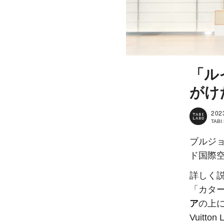
「ル
がけ
202
TAB
ブルジ
ド国際
詳しく説
「カタ
ア
の上に
Vuitto