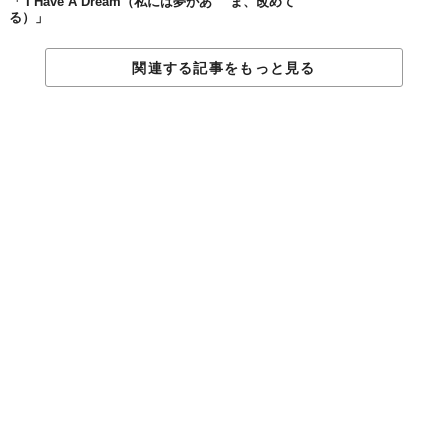
「 I Have A Dream（私には夢があ
ま、改めて
る）」
10.
関連する記事をもっと見る
今以外のものは、存在せず、存在したこともなく、存在す
るようになることもない。
11.
人生の秘密の大半というのは、笑い方を知ることと、呼吸
の仕方を知ることでできている。
12.
山の頂上で見つけられる「禅」とは、あなたが頂上まで持