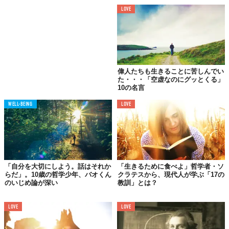
LOVE
偉人たちも生きることに苦しんでい
た・・・「空虚なのにグッとくる」
10の名言
WELL-BEING
LOVE
「自分を大切にしよう。話はそれか
「生きるために食べよ」哲学者・ソ
らだ」。10歳の哲学少年、バオくん
クラテスから、現代人が学ぶ「17の
のいじめ論が深い
教訓」とは？
07.
LOVE
LOVE