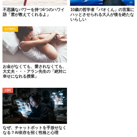
不思議なパワーを持つ6つのハワイ
10歳の哲学者「バオくん」の言葉に
語「雲が教えてくれるよ」
ハッとさせられる大人が後を絶たな
いらしい
ACTIVITY
お金がなくても、愛されなくても、
大丈夫・・・アラン先生の「絶対に
幸せになれる授業」
01.
LOVE
もっとも正気でない人間とは、いつなんどきでも正気であ
る人間のことだ。
なぜ、チャットボットを手放せなく
なる？AI依存を招く性格と心理