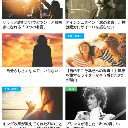
本当の自分自身に近づくためには「こうでなければならな
い」と思う自分の像を取り去らなければならない。
サラッと読むだけでガツン！と前向
アインシュタイン「30の名言」。神
きになれる「９つの名言」
は絶対にサイコロを振らない
LOVE
WELL-BEING
08.
物事の変化を実感するための唯一の方法は、そのものに飛
び込んで、ダンスに加わることだ。
「自分らしさ」なんて、いらない。
【自己中こそ幸せへの近道！】世界
を旅するライターがそう感じた8つ
の理由
09.
WELL-BEING
ISSUE
人生は解決すべき問題ではない。するべき体験なのだ。
キング牧師が教えてくれた21のこと
プリンスが遺した「8つの魂」い