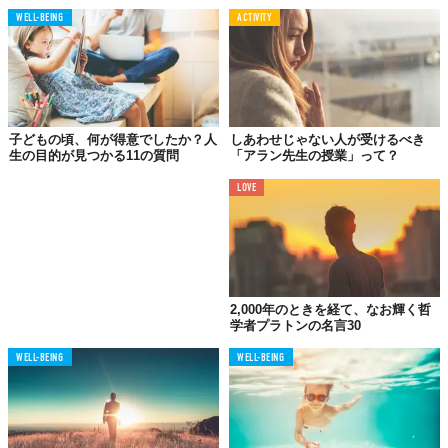
02.
WELL-BEING
ACTIVITY
あるものが恒久になるということは、そのものが生命を持
たなくなるということだ。
子どもの頃、何が得意でしたか？人
しあわせじゃない人が受けるべき
生の目的が見つかる11の質問
「アラン先生の授業」って？
LOVE
03.
泥水を綺麗にするなら、放っておくことが一番だ。
2,000年のときを経て、なお輝く哲
学者プラトンの名言30
04.
WELL-BEING
WELL-BEING
宇宙はあなたという風穴を通して世界を見て、自分自身の
ことを調べているのである。