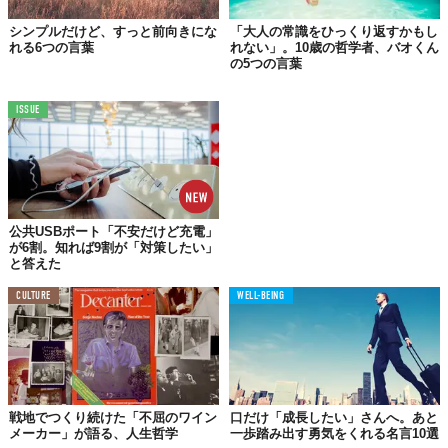
シンプルだけど、すっと前向きにな
「大人の常識をひっくり返すかもし
れる6つの言葉
れない」。10歳の哲学者、バオくん
の5つの言葉
05.
ISSUE
心配の量によって、これから起こることが変わるわけでは
ない。
公共USBポート「不安だけど充電」
が6割。知れば9割が「対策したい」
と答えた
06.
CULTURE
WELL-BEING
人生の意味とは、ただ生きるということである。
とても簡単で、とても明瞭で、とてもシンプルなことであ
るが、誰しもその人であるということ以上のことを成し遂
げなければならないかのような錯覚に急き立てられている
戦地でつくり続けた「不屈のワイン
口だけ「成長したい」さんへ。あと
のだ。
メーカー」が語る、人生哲学
一歩踏み出す勇気をくれる名言10選