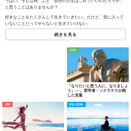
っぱい。そんな時、ふと「自分の人生はこれでいいのだろうか」
と思うことはありませんか？
好きなことをたくさんして生きていきたい。だけど、気に入って
いないことだってやらないと生きていけない。
イギリスの哲学者アラン・ワッツはこう説きます。
続きを見る
「社会が作ったルールに縛られて、自分の思う人生を生き
ISSUE
られない人が多い」
と。小さい頃から当たり前だと思っていた「生き方」を続けるこ
とは、自分らしく生きることとイコールではないのかもしれませ
「なりたいと思う人に、なりましょ
ん。彼の、「今を全力で生きろ」というメッセージは、嫌いなこ
う」──。哲学者・ソクラテスが残
とでも我慢しなければいけない、と思い込んでいる私たちの心を
した言葉
軽くしてくれます。
LOVE
WELL-BEING