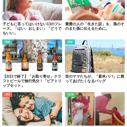
子どもに言ってはいけない13のフレ
最愛の人の「生きた証」を、孫のそ
イギリスに来たら、やっぱりこれを食べなきゃね、とフィッシュ
ーズ。「はい、おしまい」「どうで
のまた孫に伝えるために。
＆チップスに舌鼓を打つCarlaさんとGreggさん。息子だけでな
もいい」
く、彼の婚約者とも仲良し。
ITEM
ITEM
05.タラクレー
【2/21で終了】「お取り寄せ」クラ
世のママたちが、「新米パパ」に買
フトビールで旅行気分！「ビアトリ
ってあげたくなるバッグ
ップセット」
LOVE
ISSUE