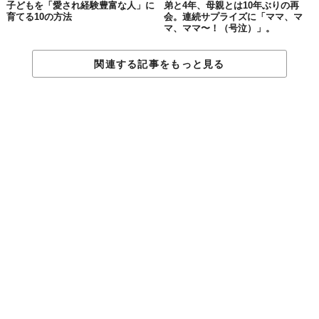
子どもを「愛され経験豊富な人」に
弟と4年、母親とは10年ぶりの再
育てる10の方法
会。連続サプライズに「ママ、マ
マ、ママ〜！（号泣）」。
タラクレーは、ウェールズ北部の海岸沿いにある村。古びた灯台
が醸し出す歴史の重みが、ふたりの背中にも人生を語らせるよ
う。
関連する記事をもっと見る
06.ウェールズ