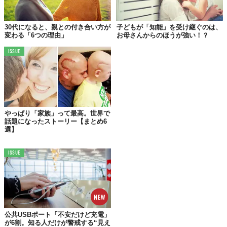
所の旅をプレゼントしよう、てね」
30代になると、親との付き合い方が
子どもが「知能」を受け継ぐのは、
変わる「6つの理由」
お母さんからのほうが強い！？
自らを「Mama's Boy（マザコン）」と称するBartonさんですが、
ISSUE
そこには、お母さんに対するリスペクトと感謝の気持ちがたくさ
ん詰まっていたのです。
01.パリ
やっぱり「家族」って最高。世界で
話題になったストーリー【まとめ6
選】
ISSUE
公共USBポート「不安だけど充電」
が6割。知る人だけが警戒する“見え