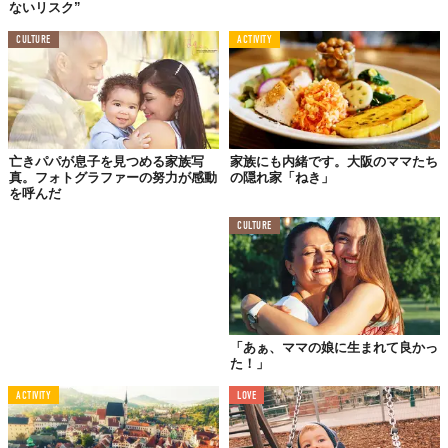
ないリスク”
CULTURE
ACTIVITY
彼方にそびえるエッフェル塔をバッグに微笑むふたり。なんだか
とっても活き活きしていますね。
亡きパパが息子を見つめる家族写
家族にも内緒です。大阪のママたち
真。フォトグラファーの努力が感動
の隠れ家「ねき」
を呼んだ
02.ディズニーランド
CULTURE
「あぁ、ママの娘に生まれて良かっ
た！」
ACTIVITY
LOVE