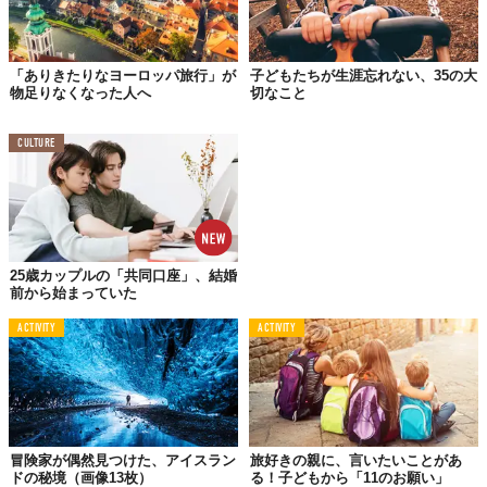
「ありきたりなヨーロッパ旅行」が
子どもたちが生涯忘れない、35の大
物足りなくなった人へ
切なこと
こちらは、パリにあるヨーロッパ唯一のディズニーリゾート。夢
CULTURE
の国で童心に返るふたりの笑顔は、まるで子供のよう。
03.スイス
25歳カップルの「共同口座」、結婚
前から始まっていた
ACTIVITY
ACTIVITY
冒険家が偶然見つけた、アイスラン
旅好きの親に、言いたいことがあ
ドの秘境（画像13枚）
る！子どもから「11のお願い」