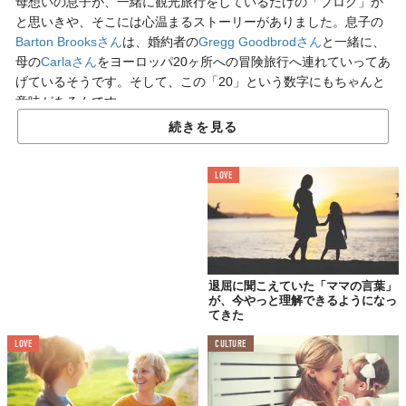
母想いの息子が、一緒に観光旅行をしているだけの「ブログ」か
と思いきや、そこには心温まるストーリーがありました。息子の
Barton Brooksさん
は、婚約者の
Gregg Goodbrodさん
と一緒に、
母の
Carlaさん
をヨーロッパ20ヶ所への冒険旅行へ連れていってあ
げているそうです。そして、この「20」という数字にもちゃんと
意味があるんです。
続きを見る
父を亡くして、
LOVE
母は人生の迷子みたいだった
「脳卒中で倒れた父を、必死で看病し続けてきた母。24時
間、週7日を20年も続けてきたんだ。でも昨年、とうとう
父が亡くなった。
退屈に聞こえていた「ママの言葉」
が、今やっと理解できるようになっ
母は20年間、ずっと父の面倒を見てきたんだ。父がいなく
てきた
なってしまい、どうしたらいいのか分からないみたいだっ
た。きっと人生の迷子になってしまったんだと思う。
LOVE
CULTURE
そこで僕は『これからの人生だって、もっと楽しいことが
たくさんあるよ』ということを伝えたくて、こんな企画を
始めたんだ。20年間、毎日頑張った母に、ヨーロッパ20ヶ