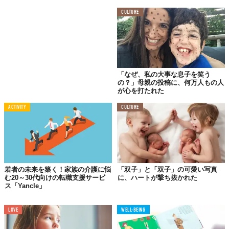
CULTURE
スイスでは、交易で栄えた古都「ルツェルンで」美しい街並みを
鑑賞。
「なぜ、私の大事な息子を笑う
の？」母親の投稿に、何万人もの人
04.ロンドン
が心を打たれた
ACTIVITY
CULTURE
若者の未来を築く！家族の介護に悩
「双子」と「双子」の可愛い写真
む20～30代向けの転職支援サービ
に、ハートが撃ち抜かれた
ス「Yancle」
LOVE
WELL-BEING