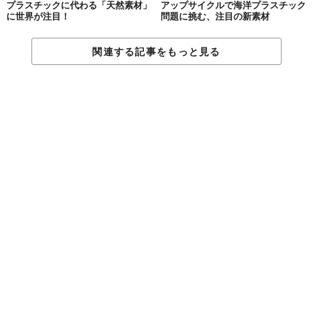
プラスチックに代わる「天然素材」
アップサイクルで海洋プラスチック
Licensed material used with permission by
Kevin Avani
に世界が注目！
問題に挑む、注目の新素材
TABI LABO
関連する記事をもっと見る
この世界は、もっと広いはずだ。