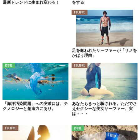
最新トレンドに生まれ変わる！
をする
CULTURE
足を奪われたサーファーが「サメを
かばう理由」
ISSUE
CULTURE
「海洋汚染問題」への突破口は、テ
あなたもきっと騙される。ただでさ
クノロジーと創造力にあり。
えセクシーな美女サーファー、実
は・・・
じつは、バッグだけではなくストローなどにも展開されていま
CULTURE
ISSUE
す。代表のKumalaさんは、次のように語ってくれました。