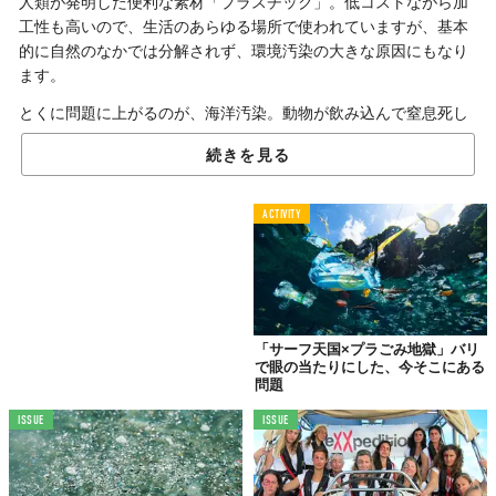
人類が発明した便利な素材「プラスチック」。低コストながら加
工性も高いので、生活のあらゆる場所で使われていますが、基本
的に自然のなかでは分解されず、環境汚染の大きな原因にもなり
ます。
とくに問題に上がるのが、海洋汚染。動物が飲み込んで窒息死し
てしまったり、有害物質を吸着して体内で濃縮されてしまったり
続きを見る
と、事態は深刻です。
そこで立ち上がったのが、インドネシア在住のサーファー、Kevin
ACTIVITY
Kumalaさん。100%天然素材で超安全な“水に溶けちゃう”プラス
チックを開発したのです。
タピオカの原料
「サーフ天国×プラごみ地獄」バリ
「キャッサバ」でできたバッグ
で眼の当たりにした、今そこにある
問題
ISSUE
ISSUE