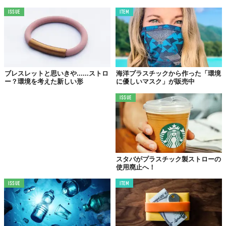
で分解され、お湯に入れた場合は数分で溶けてしまうそうです。
ISSUE
ITEM
飲んでも大丈夫なレベル
ブレスレットと思いきや......ストロ
海洋プラスチックから作った「環境
ー？環境を考えた新しい形
に優しいマスク」が販売中
ISSUE
スタバがプラスチック製ストローの
使用廃止へ！
ISSUE
ITEM