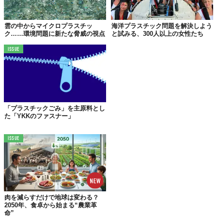
雲の中からマイクロプラスチッ
海洋プラスチック問題を解決しよう
ク……環境問題に新たな脅威の視点
と試みる、300人以上の女性たち
ISSUE
「プラスチックごみ」を主原料とし
た「YKKのファスナー」
ISSUE
「I AM NOT PLASTIC」の文字が目を引くこのバッグは、タピオ
カの原料にもなっている「キャッサバ芋」のデンプンに、植物油
と天然樹脂を組み合わせて作られたもの。
肉を減らすだけで地球は変わる？
2050年、食卓から始まる“農業革
そのため、分解はとっても簡単。海に流出してしまっても数ヶ月
命”