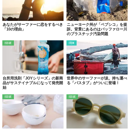
「もちろんこのプロダクトを、インドネシアから世界へと
広げていきたいと思っています。しかしすぐに達成するこ
とは難しいでしょう。
あなたがサーファーに恋をするべき
ニューヨーク州が「ペプシコ」を提
なぜなら、通常のプラスチックバッグは1970年代から現在
「10の理由」
訴。背景にあるのはバッファロー川
に至るまで市場を広げていて、それに比べると生分解性プ
のプラスチック汚染問題
ラスチックはまだ市場が成熟していないからです。さらに
ISSUE
ITEM
『生分解性』とは言っても、実際には特殊な条件でないと
分解されなかったり、一部しか分解されなかったりするこ
とが多いのも大きな課題です。
それでも、いつかはすべてのプラスチックバッグが自然の
なかで分解されるものに置き換わって欲しいと心から願っ
台所用洗剤「JOYシリーズ」の新商
世界中のサーファーが涙。持ち運べ
ています。重要なのは、一部の国や地域で行われているよ
品がサステイナブルになって発売開
る「バスタブ」がついに登場！
うな『法による、分解されないプラスチックバッグの禁
始
止』だと思います。
ISSUE
ISSUE
まだまだ長い旅路は始まったばかり、というのが正直な今
の私の感想です。未来の世代に、もっと綺麗で自然に溢れ
た地球を残したい。その思いが、私の原動力になっている
のです」