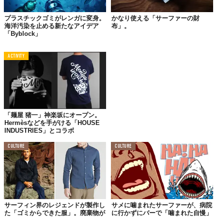
プラスチックゴミがレンガに変身。
かなり使える「サーファーの財
海洋汚染を止める新たなアイデア
布」。
「Byblock」
ACTIVITY
もちろん、毒性もありません。Kumalaさんはプロモーション動画
のなかで、お湯に溶かしたバッグを飲んで、その安全性を証明し
ています。
「麺屋 猪一」神楽坂にオープン。
さらにバッグの部分だけではなく、印刷に使っているインクもア
Hermèsなどを手がける「HOUSE
INDUSTRIES」とコラボ
ルコールを主体とした安全なものを使用するという徹底ぶり。
CULTURE
CULTURE
「いつか、すべてを
生分解性のものにしたい」
サーフィン界のレジェンドが製作し
サメに噛まれたサーファーが、病院
た「ゴミからできた服」。廃棄物が
に行かずにバーで「噛まれた自慢」