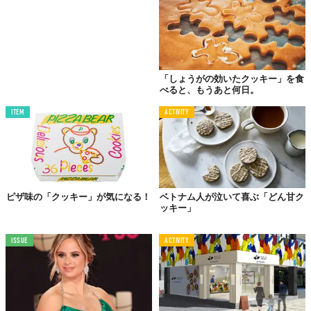
おいしいと評判で、多くの人が太鼓判を押すほどのクッキーを作
「しょうがの効いたクッキー」を食
るコレットさんですが、障害があるということで、偏見を持たれ
べると、もうあと何日。
ることもしばしばあるんだそう。
ITEM
ACTIVITY
「いらない、って言われるのが一番つらいですね。断られ
ることも乗り越えていかなきゃいけないんですが、街ゆく
人々は私のことを『おいしいクッキーが焼ける人』という
より『障害がある人』という風に見るんです」
ピザ味の「クッキー」が気になる！
ベトナム人が泣いて喜ぶ「どん甘ク
ッキー」
ですが、彼女はこれを逆手に取って、自分のモチベーションにし
ISSUE
ACTIVITY
ていました。
「私がおいしいクッキーを焼けるということに、最初はみ
んなビックリするんです。でも、そのギャップは良いこと