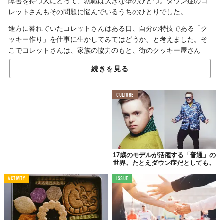
障害を持つ人にとって、就職は大きな壁のひとつ。ダウン症のコ
レットさんもその問題に悩んでいるうちのひとりでした。
途方に暮れていたコレットさんはある日、自分の特技である「ク
ッキー作り」を仕事に生かしてみてはどうか、と考えました。そ
こでコレットさんは、家族の協力のもと、街のクッキー屋さん
「
Collettey's Cookies
」をオープンすることにしたのです。
続きを見る
地元ボストンで評判の
CULTURE
「クッキー屋さん」
17歳のモデルが活躍する「普通」の
世界。たとえダウン症だとしても。
ACTIVITY
ISSUE