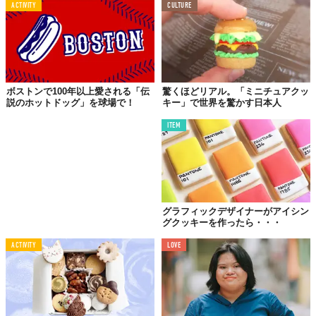
「みんなが私の作ったクッキーを食べておいしいと言って
ACTIVITY
CULTURE
くれるので、じゃあ実際に売ってみるのはどうかな、と思
ったんです」
彼女が開業したクッキー屋さんをCBSボストンが取り上げたとこ
ろ、瞬く間に評判になり、彼女のFacebookは10日で950万viewを
ボストンで100年以上愛される「伝
驚くほどリアル。「ミニチュアクッ
説のホットドッグ」を球場で！
キー」で世界を驚かす日本人
集め、5万枚を超える注文が入ったそうです。
ITEM
さらに、彼女の活動に感銘を受けた人々から手紙が届き、その数
は65,000通以上。
グラフィックデザイナーがアイシン
グクッキーを作ったら・・・
ACTIVITY
LOVE