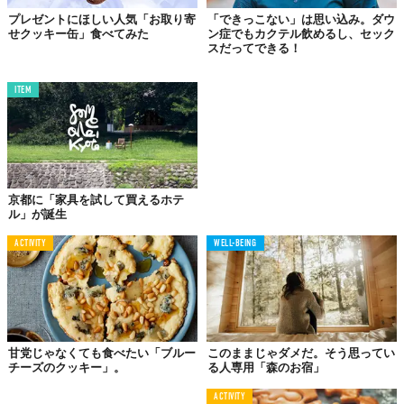
プレゼントにほしい人気「お取り寄
「できっこない」は思い込み。ダウ
せクッキー缶」食べてみた
ン症でもカクテル飲めるし、セック
スだってできる！
ITEM
仕事としてやってる以上
大変なときもあります
京都に「家具を試して買えるホテ
ル」が誕生
ACTIVITY
WELL-BEING
甘党じゃなくても食べたい「ブルー
このままじゃダメだ。そう思ってい
チーズのクッキー」。
る人専用「森のお宿」
ACTIVITY