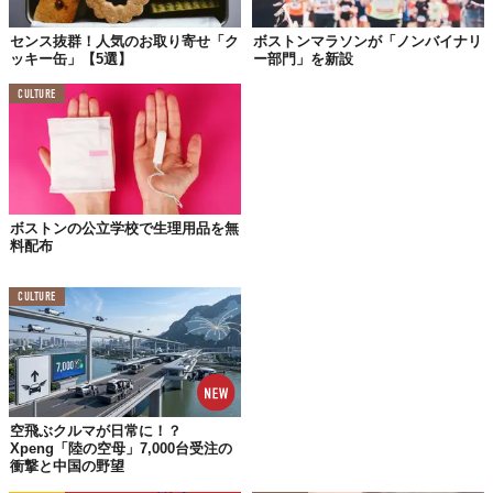
センス抜群！人気のお取り寄せ「ク
ボストンマラソンが「ノンバイナリ
ッキー缶」【5選】
ー部門」を新設
CULTURE
ボストンの公立学校で生理用品を無
料配布
CULTURE
もともと、お菓子をつくるのが好きだったというコレットさん。
家族だけではなく、就職活動の面接に行った先でもお菓子を配っ
空飛ぶクルマが日常に！？
ているほどでした。
Xpeng「陸の空母」7,000台受注の
衝撃と中国の野望