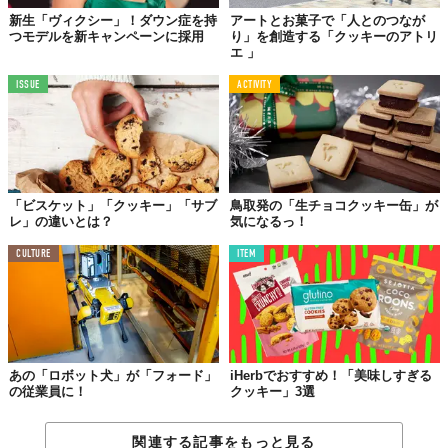
だと思います。なぜならみんなが、障害のある人でもこん
新生「ヴィクシー」！ダウン症を持
アートとお菓子で「人とのつなが
な風に多くの人に愛されるクッキーを焼くことができるん
つモデルを新キャンペーンに採用
り」を創造する「クッキーのアトリ
だ、ということに気づいてくれたわけですから」
エ 」
ISSUE
ACTIVITY
障害を持っている人が
愛せるような仕事場を
「ビスケット」「クッキー」「サブ
鳥取発の「生チョコクッキー缶」が
レ」の違いとは？
気になるっ！
CULTURE
ITEM
あの「ロボット犬」が「フォード」
iHerbでおすすめ！「美味しすぎる
の従業員に！
クッキー」3選
関連する記事をもっと見る