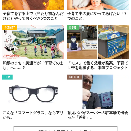
子育てをする上で（当たり前なんだ
子育て中の妻にやってあげたい「7
けど）やっておくべき5つのこと
つのこと」
ACTIVITY
ISSUE
和紙のまち・美濃市が「子育てのま
「モス」で働く父母が発案。子育て
ち」へ……？
世帯を応援する、本気プロジェクト
ITEM
CULTURE
こんな「スマートグラス」ならアリ
育児パパがスーパーの駐車場で出会
かも。
った「差別」。