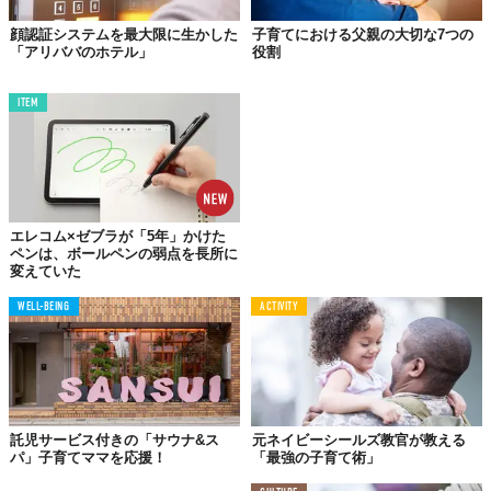
顔認証システムを最大限に生かした
子育てにおける父親の大切な7つの
「アリババのホテル」
役割
ITEM
エレコム×ゼブラが「5年」かけた
ペンは、ボールペンの弱点を長所に
変えていた
WELL-BEING
ACTIVITY
子どもの発育段階に分けて環境を変える、ということは、今回の
研究で初めてわかったことだと言います。
今後は、人のように不眠不休を続けると睡眠障害のような病気に
なるのか。なぜ常に動き続けられるのか、などのメカニズムを研
託児サービス付きの「サウナ&ス
元ネイビーシールズ教官が教える
パ」子育てママを応援！
「最強の子育て術」
究していくようです。
Reference:
東京大学 大学院総合文化研究科・教養学部