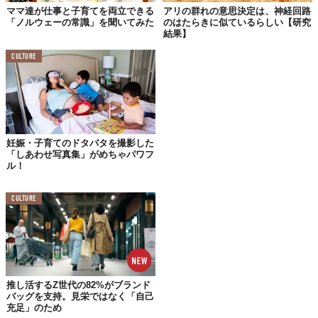
ママ達が仕事と子育てを両立できる
アリの群れの意思決定は、神経回路
「ノルウェーの常識」を聞いてみた
のはたらきに似ているらしい【研究
結果】
CULTURE
そもそもアリも人間や動物と同じで、朝起きて夜休むという生活
を送っているそうですが、それがいざ子育てとなると、休む間も
妊娠・子育てのドタバタを撮影した
なく働き続けるそうです。
「しあわせ写真集」がめちゃパワフ
ル！
これは、世話に手間のかかる卵と幼虫、あまり手間のかからない
サナギをそれぞれトゲオオハリアリの働きアリとペアにさせて観
CULTURE
察したことから発見したとのこと。
生き残るために
全力をつくす
推し活するZ世代の82%がブランド
バッグを支持。見栄ではなく「自己
充足」のため