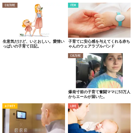
CULTURE
ITEM
生意気だけど、いとおしい。愛情い
子育てに安心感を与えてくれる赤ち
っぱいの子育て日記。
ゃんのウェアラブルバンド
CULTURE
マユに包まれたサナギと同居しているときはしっかりガードされ
ているので、普段通り日中のみ動いて夜は休んでいるよう。それ
爆発寸前の子育て奮闘ママに53万人
が、卵や生まれたばかりの幼虫を目の前にすると今までの生活リ
からエールが届いた。
ズムを変えて、子ども達のために働き出します。
ACTIVITY
LOVE
ノンストップで働き続ける間は、エサを与えたりカビや病原菌か
ら守っているようで、それにより生存率を高めていると考えられ
るのだとか。