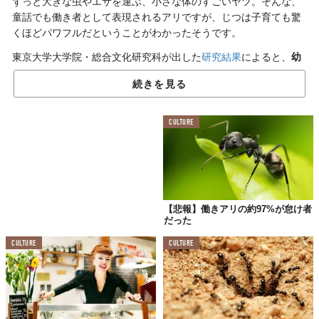
ずっと大きな虫やエサを運ぶ、小さな体のすごいヤツ。そんな、
童話でも働き者として表現されるアリですが、じつは子育ても驚
くほどパワフルだということがわかったそうです。
東京大学大学院・総合文化研究科が出した
研究結果
によると、
幼
い子どものためならば、24時間休むこともなく活動し続ける、
と
続きを見る
いうことが明らかになったのだとか。
なんとか交代でお世話できないものか…、とも思いますが、さっ
CULTURE
そくその内容を簡単に紹介しましょう。
子どもの前でだけ発揮される
すごいパワー
【悲報】働きアリの約97%が怠け者
だった
CULTURE
CULTURE