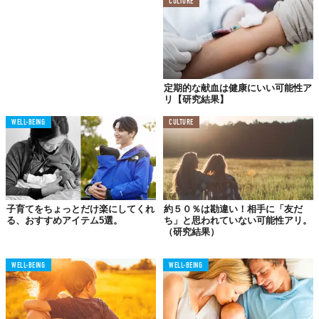
CULTURE
TABI LABO
この世界は、もっと広いはずだ。
定期的な献血は健康にいい可能性ア
リ【研究結果】
WELL-BEING
CULTURE
子育てをちょっとだけ楽にしてくれ
約５０％は勘違い！相手に「友だ
る、おすすめアイテム5選。
ち」と思われていない可能性アリ。
（研究結果）
WELL-BEING
WELL-BEING