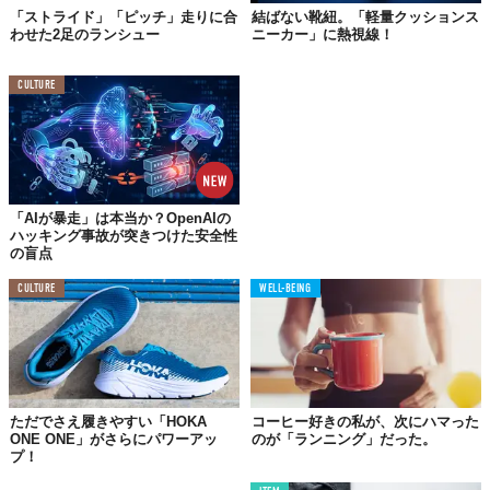
「ストライド」「ピッチ」走りに合
結ばない靴紐。「軽量クッションス
わせた2足のランシュー
ニーカー」に熱視線！
CULTURE
「AIが暴走」は本当か？OpenAIの
ハッキング事故が突きつけた安全性
の盲点
CULTURE
WELL-BEING
ただでさえ履きやすい「HOKA
コーヒー好きの私が、次にハマった
ONE ONE」がさらにパワーアッ
のが「ランニング」だった。
プ！