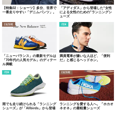
今、僕らがリアルに使っているもの、使えるもの。『
ビー
』の記
【特集02：ショーツ】多分、世界で
「アディダス」から登場した“女性
一番走りやすい「デニムパンツ」。
による女性のための”ランニングシ
事は、毎日1本公開中です。
ューズ
CULTURE
ITEM
「ニューバランス」の最新モデルは
満員電車が嫌いな人ほど、「便利
「70年代の人気モデル」のディテー
だ」と感じるヘッドホン。
ル満載
ITEM
CULTURE
雨でも走り続けられる「ランニング
ランニングを愛する人へ。「ホカオ
シューズ」が「Allbirds」から登場
ネオネ」の最軽量シューズ