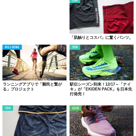
ITEM
「肌触りとコスパ」に驚くパンツ。
WELL-BEING
ITEM
ランニングアプリで「難民と繋が
駅伝シーズン到来！12/17～「ナイ
る」プロジェクト
キ」が「EKIDEN PACK」を日本先
行発売！
ITEM
ISSUE
植松正晃／エイ出版 デジタル・ディレクター
ジムでのトレーニングは週2〜3回。社内のトライアスロン部部長も務めるアスリー
ト。本業では『
2nd
』と『
趣味文CLUB
』のマーケティング＆商品開発に奔走中。
Photo by
元家健吾