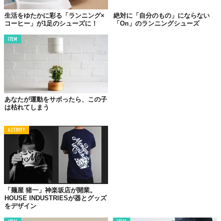
すいんです。
生活をゆたかに彩る「ランニング×
絶対に「自分のもの」にならない
僕は仕事帰りに、行ける時にジムへ行くって感じなので、ジム用
コーヒー」が1足のシューズに！
「On」のランニングシューズ
シューズは通勤バッグに入れっぱなし。軽量というのはすごく大
事なポイントなんです。
ITEM
あとは、このカラーリング。
ジムの皆さんは結構地味なので、あえてビビッドなカラーで。こ
の鮮やかな色みも気に入って、ジム用とさせてもらっているわけ
です。
あなたが運動をサボったら、この子
は枯れてしまう
う〜ん、あんまり言い訳になってないですが、とにかくめちゃく
ちゃいいランニングシューズだと思います。
ACTIVITY
シンプルにカッコイイですしね。
「麺屋 猪一」神楽坂店が開業。
HOUSE INDUSTRIESが器とグッズ
をデザイン