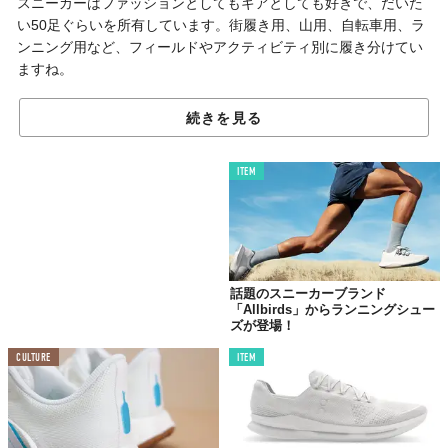
スニーカーはファッションとしてもギアとしても好きで、だいた
い50足ぐらいを所有しています。街履き用、山用、自転車用、ラ
ンニング用など、フィールドやアクティビティ別に履き分けてい
ますね。
なかでも、今一番ハマっている1足が「adizero takumi sen
続きを見る
boost（アディゼロセンタクミブースト）」。ジム用としてバッグ
に入れています。
ITEM
僕のは2015年頃に発売されたものですが、現在も人気のあるシリ
ーズです。箱根駅伝3連覇の青学陸上部も使っているとか。
つまり、このシューズはサブ3ーーフルマラソンを3時間以下で走
るランナー向けのモデル。本気のランニングシューズなので、ジ
ムで使うなんて贅沢すぎる！ はっきり言って場違いです。
話題のスニーカーブランド
「Allbirds」からランニングシュー
実際、履いていても驚くほど軽いし、Continentalというタイヤメ
ズが登場！
ーカーが開発したラバーはクッション性もグリップ力も素晴らし
いです。
CULTURE
ITEM
ジムじゃなくて、ランニングで使えって話ですよね（笑）。
ただ言い訳をさせてもらうと、軽いってことはそれだけ携帯しや