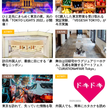
ひと足先にきらめく東京の夜。光の
EC購入した東京野菜を受け取れる
祭典「TOKYO LIGHTS 2022」が開
実証実験、「VEGESH TOKYO」が
催！
今月実施
ACTIVITY
CULTURE
訪日外国人が、最後に目にする「豪
舞台は旧邸宅やラグジュアリーホテ
奢なニッポン」
ル。五感を刺激するアートフェス
「CURATION⇄FAIR Tokyo」
CULTURE
ACTIVITY
東京を訪れて、失っていた情熱を取
外国人でも、簡単にカタカナを読め