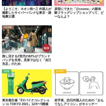
【ようこそ、ネオン街へ】外国人が
原宿にできた「@cosme」の新体
撮影したサイバーパンクな東京・路
験フラッグシップショップって、ど
地裏11選
ーなんよ？
CULTURE
推し活するZ世代の82%がブランド
バッグを支持。見栄ではなく「自己
充足」のため
ISSUE
ACTIVITY
東京都主催「EVバイクコレクショ
岩手発、訪日外国人のための「おも
ン in TOKYO 2021」12/4〜5開催
てなしアイコン」がキャッチー