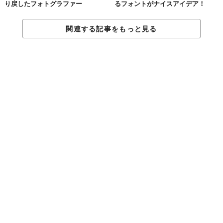
り戻したフォトグラファー
るフォントがナイスアイデア！
04.
関連する記事をもっと見る
スクランブル交差点