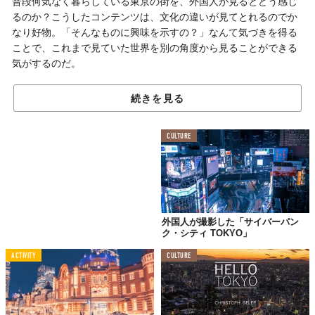
普段何気なく暮らしている東京の街を、外国人が見るとどう感じ
るのか？こうしたコンテンツは、文化の違いが見てとれるのでか
なり好物。「そんなものに興味を示すの？」なんて気づきを得る
ことで、これまで見ていた世界を別の角度から見ることができる
気がするのだ。
ここでの主役は、ロンドンに拠点を置くアニメーターJames
続きを見る
Curranさん。現在、1ヶ月にわたる東京観光まっ最中の彼は、印
象に残った風景をアニメーション化し、Instagramに投稿中。「何
を切りとったのか」「どう表現されているのか」の2点が気になっ
CULTURE
て見始めると、スーッと全ての作品を見てしまった。
制作したアニメーションと、そのモデルとなった風景をセットで
どうぞ。想像がつくものもあるけれど、個人的には06.と08.にや
られた感が。
外国人が撮影した「サイバーパン
ク・シティ TOKYO」
01.
ACTIVITY
CULTURE
ゴジラ in 歌舞伎町