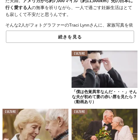
た夫婦。
アメリカから約7,000マイル（約11,000km）先の日本に
行く愛する人
の無事を祈りながら、一人で過ごす妊娠生活はとて
も寂しくて不安だと思うんです。
そんな2人がフォトグラファーのTraci Lynnさんに、家族写真を依
頼しました。完成したものを見ていると、「
離れていてもいつも
続きを見る
そばにいるよ」
と、愛情いっぱいの言葉が聞こえてくるようで心
があたたまります。
CULTURE
手を伸ばして
優しくお腹をさする夫
「僕は色覚異常なんだ・・・」そん
な夫が初めて妻の赤い唇を見たら？
（動画あり）
CULTURE
CULTURE