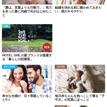
「愛は、言葉よりも行動で。」視力
結婚を決める前に確かめておきた
を失った妻に内緒で夫がはじめたこ
い、彼のキモチ5つ。
と
ITEM
HOTEL SHE,の新ブランドが提案す
る「暮らしの試着室」
WELL-BEING
CULTURE
幸せな夫婦が、日々実践しているこ
毎日赤ちゃんを抱っこして寝る「子
と5つ
守犬」の写真にほっこり