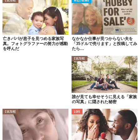
CULTURE
WELL-BEING
亡きパパが息子を見つめる家族写
なかなか仕事が見つからない夫を
真。フォトグラファーの努力が感動
「35ドルで売ります」と投稿してみ
を呼んだ
たら…
CULTURE
誰が見ても幸せそうに見える「家族
の写真」に隠された秘密
CULTURE
LOVE