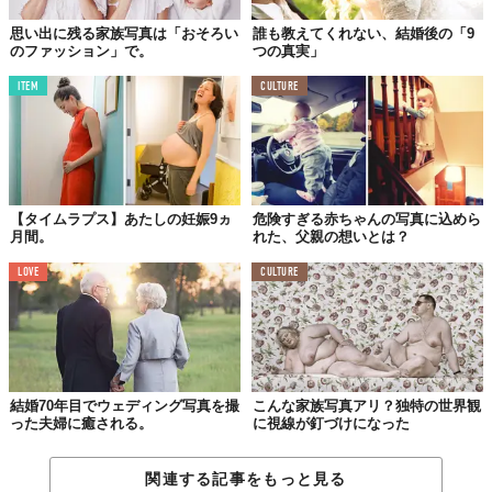
思い出に残る家族写真は「おそろい
誰も教えてくれない、結婚後の「9
のファッション」で。
つの真実」
ITEM
CULTURE
その後、Nicoleさんは、無事に元気な女の子を産んだみたいで
す。これからも、3人で一緒に愛を育んでいくのでしょう。
Licensed material used with permission by
Traci Lynn Photography
,
(Facebook)
TABI LABO
【タイムラプス】あたしの妊娠9ヵ
危険すぎる赤ちゃんの写真に込めら
この世界は、もっと広いはずだ。
月間。
れた、父親の想いとは？
LOVE
CULTURE
結婚70年目でウェディング写真を撮
こんな家族写真アリ？独特の世界観
った夫婦に癒される。
に視線が釘づけになった
関連する記事をもっと見る