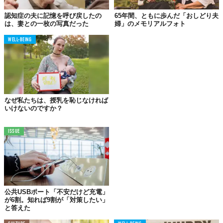
認知症の夫に記憶を呼び戻したの
65年間、ともに歩んだ「おしどり夫
は、妻との一枚の写真だった
婦」のメモリアルフォト
WELL-BEING
「どんな所にいても、愛で繋がっているよ」。そう思えるような
写真に写るのは、妊娠中のNicoleさんと夫のWesley Bedwellさ
ん。海軍として働くWesleyさんは、子どもを授かったことを知っ
てすぐに日本への勤務が決まったそう。
なぜ私たちは、授乳を恥じなければ
いけないのですか？
そのことがきっかけで、奥さんから依頼を受けたTraci Lynnさん
は、遠く離れた場所で撮影された2枚を一つにした家族写真を作り
ISSUE
ました。それを見た時、夫婦は涙を流すほど感激したといいま
す。
公共USBポート「不安だけど充電」
が6割。知れば9割が「対策したい」
と答えた